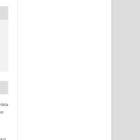
ista
s:
ta o