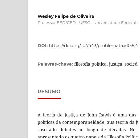
Wesley Felipe de Oliveira
Professor EED/CED - UFSC - Universidade Federal 
DOI:
https://doi.org/10.7443/problemata.v10i5.
filosofia política, justiça, soci
Palavras-chave:
RESUMO
A teoria da justiça de John Rawls é uma das 
políticas da contemporaneidade. Sua teoria da 
suscitado debates ao longo de décadas. Nest
apresentado os quatro papeis da Filosofia Polít