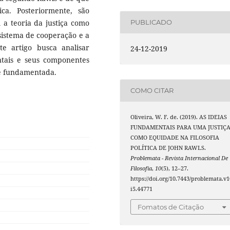
ca. Posteriormente, são
 a teoria da justiça como
PUBLICADO
sistema de cooperação e a
e artigo busca analisar
24-12-2019
ntais e seus componentes
 é fundamentada.
COMO CITAR
Oliveira, W. F. de. (2019). AS IDEIAS
FUNDAMENTAIS PARA UMA JUSTIÇ
COMO EQUIDADE NA FILOSOFIA
POLÍTICA DE JOHN RAWLS.
Problemata - Revista Internacional De
Filosofia
,
10
(5), 12–27.
https://doi.org/10.7443/problemata.v1
i5.44771
Fomatos de Citação