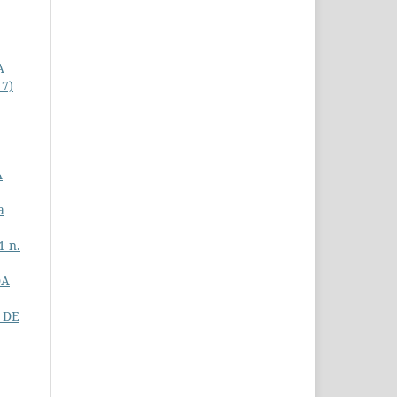
A
17)
A
a
1 n.
DA
 DE