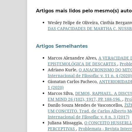
Artigos mais lidos pelo mesmo(s) auto
Wesley Felipe de Oliveira, Cinthia Bergan
DAS CAPACIDADES DE MARTHA C. NUS
Artigos Semelhantes
Marcos Alexandre Alves,
A VERACIDADE 
EPISTEMOLÓGICA DE DESCARTES
,
Proble
Adriano Kurle,
O ANACRONISMO DO MITO
Internacional de Filosofia: v. 11 n. 4 (2
Gionatan Carlos Pacheco,
ANTERIORIDADE
1 (2020)
Marcos Silva,
DEMOS, RAPHAEL. A DISCU
EM MIND 26 (102), 1917, PP. 188-196.
,
Pro
Danilo Souza Mendes de Vasconcellos,
ŽIŽ
UM CONCEITO. Trad. de Carlos Alberto Med
Internacional de Filosofia: v. 8 n. 3 (2017)
Juliana Missaggia,
O CONCEITO HUSSERLI
PERCEPTIVAS
,
Problemata - Revista Interna