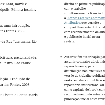
as: Kant, Rawls e
direito de primeira publicaç
com o trabalho
ópolis: Editora Insular,
simultaneamente licenciado
a
Licença Creative Common
Attribution
que permite o
ea: uma introdução.
compartilhamento do traba
ins Fontes. 2006.
com reconhecimento da aut
e publicação inicial nesta
o de Ruy Jungmann. Rio
revista.
Autores têm autorização pa
ciência, nacionalidade,
assumir contratos adicionai
 Castro. São Paulo:
separadamente, para
distribuição não-exclusiva d
versão do trabalho publicad
lação. Tradução de
nesta revista (ex.: publicar 
artins Fontes, 2003.
repositório institucional ou
como capítulo de livro), co
reconhecimento de autoria 
o Pisetta e Lenita Maria
publicação inicial nesta revis