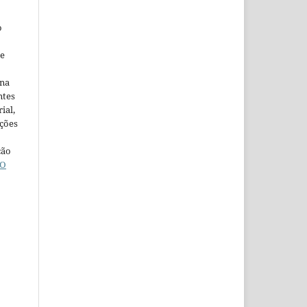
o
ne
ina
ntes
ial,
ações
ção
O