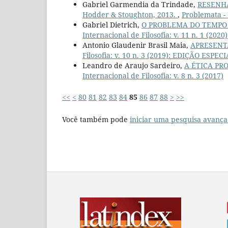
Gabriel Garmendia da Trindade,
RESENHA:
Hodder & Stoughton, 2013.
,
Problemata - R
Gabriel Dietrich,
O PROBLEMA DO TEMPO 
Internacional de Filosofia: v. 11 n. 1 (2020)
Antonio Glaudenir Brasil Maia,
APRESENT
Filosofia: v. 10 n. 3 (2019): EDIÇÃO ESPEC
Leandro de Araujo Sardeiro,
A ÉTICA PR
Internacional de Filosofia: v. 8 n. 3 (2017)
<<
<
80
81
82
83
84
85
86
87
88
>
>>
Você também pode
iniciar uma pesquisa avança