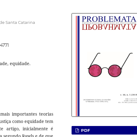
de Santa Catarina
44771
edade, equidade.
mais importantes teorias
justiça como equidade tem
e artigo, inicialmente é
PDF
ica segundo Rawls e de que