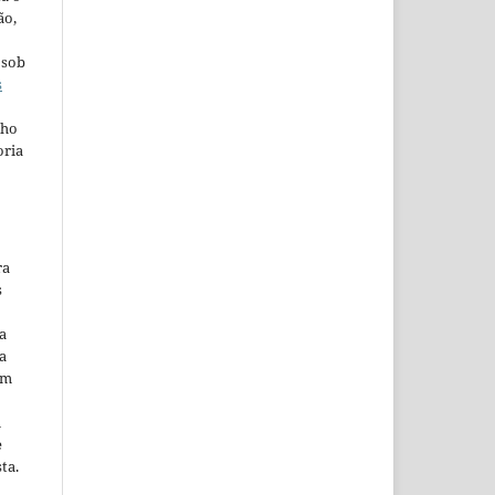
ão,
 sob
s
lho
oria
ra
s
a
a
em
m
e
ta.