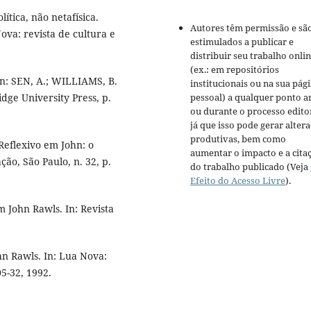
ítica, não netafísica.
Autores têm permissão e sã
va: revista de cultura e
estimulados a publicar e
distribuir seu trabalho onli
(ex.: em repositórios
In: SEN, A.; WILLIAMS, B.
institucionais ou na sua pág
dge University Press, p.
pessoal) a qualquer ponto a
ou durante o processo editor
já que isso pode gerar alter
produtivas, bem como
 Reflexivo em John: o
aumentar o impacto e a cita
ção, São Paulo, n. 32, p.
do trabalho publicado (Veja
Efeito do Acesso Livre
).
m John Rawls. In: Revista
ohn Rawls. In: Lua Nova:
05-32, 1992.