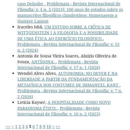
caso Delaube
,
Problemata - Revista Internacional de
Filosofia: v. 4 n. 3 (2013): 100 anos de estudos sobre os
manuscritos filosóficos clandestinos: Homenagem a
Gustave Lanson
Iraceles Ishii,
UM ESTUDO SOBRE A CRÍTICA DE
WITTGENSTEIN I À FILOSOFIA E A POSSIBILIDADE
DE UMA ÉTICA AO EXERCÍCIO FILOSÓFICO
,
Problemata - Revista Internacional de Filosofia: v. 15
n. 2 (2024)
Antonia de Sousa Vieira Soares, Aluízio Oliveira de
Souza,
ANTÍGONA:
,
Problemata - Revista
Internacional de Filosofia: v. 17 n. 1 (2026)
Wendel Alves Alves,
AUTONOMIA: NO DEVER E NA
LIBERDADE A PARTIR DA FUNDAMENTAÇÃO DA
METAFÍSICA DOS COSTUMES DE IMMANUEL KANT
,
Problemata - Revista Internacional de Filosofia: v. 7 n.
2 (2016)
Letícia Kayser,
A HOSPITALIDADE COMO NOVO
PARADIGMA ÉTICO:
,
Problemata - Revista
Internacional de Filosofia: v. 16 n. 2 (2025)
<<
<
1
2
3
4
5
6
7
8
9
10
>
>>