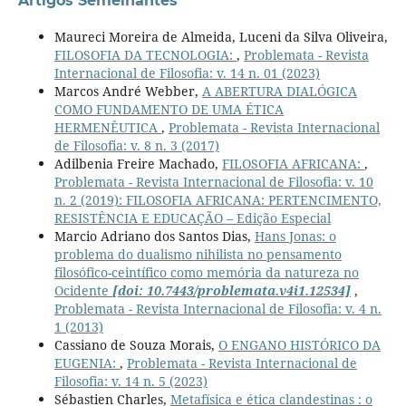
Artigos Semelhantes
Maureci Moreira de Almeida, Luceni da Silva Oliveira,
FILOSOFIA DA TECNOLOGIA:
,
Problemata - Revista
Internacional de Filosofia: v. 14 n. 01 (2023)
Marcos André Webber,
A ABERTURA DIALÓGICA
COMO FUNDAMENTO DE UMA ÉTICA
HERMENÊUTICA
,
Problemata - Revista Internacional
de Filosofia: v. 8 n. 3 (2017)
Adilbenia Freire Machado,
FILOSOFIA AFRICANA:
,
Problemata - Revista Internacional de Filosofia: v. 10
n. 2 (2019): FILOSOFIA AFRICANA: PERTENCIMENTO,
RESISTÊNCIA E EDUCAÇÃO – Edição Especial
Marcio Adriano dos Santos Dias,
Hans Jonas: o
problema do dualismo nihilista no pensamento
filosófico-ceintífico como memória da natureza no
Ocidente
[doi: 10.7443/problemata.v4i1.12534]
,
Problemata - Revista Internacional de Filosofia: v. 4 n.
1 (2013)
Cassiano de Souza Morais,
O ENGANO HISTÓRICO DA
EUGENIA:
,
Problemata - Revista Internacional de
Filosofia: v. 14 n. 5 (2023)
Sébastien Charles,
Metafísica e ética clandestinas : o