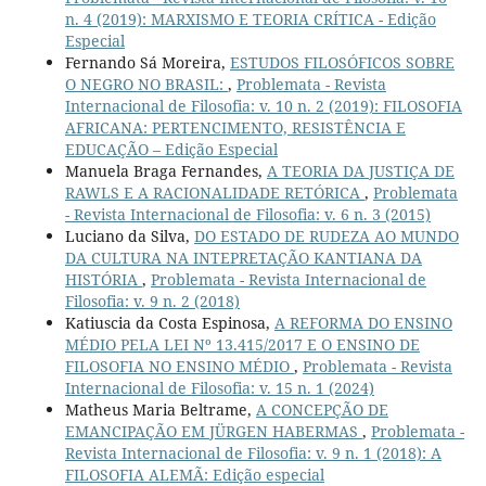
n. 4 (2019): MARXISMO E TEORIA CRÍTICA - Edição
Especial
Fernando Sá Moreira,
ESTUDOS FILOSÓFICOS SOBRE
O NEGRO NO BRASIL:
,
Problemata - Revista
Internacional de Filosofia: v. 10 n. 2 (2019): FILOSOFIA
AFRICANA: PERTENCIMENTO, RESISTÊNCIA E
EDUCAÇÃO – Edição Especial
Manuela Braga Fernandes,
A TEORIA DA JUSTIÇA DE
RAWLS E A RACIONALIDADE RETÓRICA
,
Problemata
- Revista Internacional de Filosofia: v. 6 n. 3 (2015)
Luciano da Silva,
DO ESTADO DE RUDEZA AO MUNDO
DA CULTURA NA INTEPRETAÇÃO KANTIANA DA
HISTÓRIA
,
Problemata - Revista Internacional de
Filosofia: v. 9 n. 2 (2018)
Katiuscia da Costa Espinosa,
A REFORMA DO ENSINO
MÉDIO PELA LEI Nº 13.415/2017 E O ENSINO DE
FILOSOFIA NO ENSINO MÉDIO
,
Problemata - Revista
Internacional de Filosofia: v. 15 n. 1 (2024)
Matheus Maria Beltrame,
A CONCEPÇÃO DE
EMANCIPAÇÃO EM JÜRGEN HABERMAS
,
Problemata -
Revista Internacional de Filosofia: v. 9 n. 1 (2018): A
FILOSOFIA ALEMÃ: Edição especial