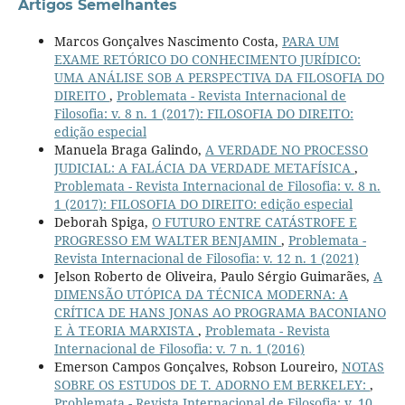
Artigos Semelhantes
Marcos Gonçalves Nascimento Costa,
PARA UM
EXAME RETÓRICO DO CONHECIMENTO JURÍDICO:
UMA ANÁLISE SOB A PERSPECTIVA DA FILOSOFIA DO
DIREITO
,
Problemata - Revista Internacional de
Filosofia: v. 8 n. 1 (2017): FILOSOFIA DO DIREITO:
edição especial
Manuela Braga Galindo,
A VERDADE NO PROCESSO
JUDICIAL: A FALÁCIA DA VERDADE METAFÍSICA
,
Problemata - Revista Internacional de Filosofia: v. 8 n.
1 (2017): FILOSOFIA DO DIREITO: edição especial
Deborah Spiga,
O FUTURO ENTRE CATÁSTROFE E
PROGRESSO EM WALTER BENJAMIN
,
Problemata -
Revista Internacional de Filosofia: v. 12 n. 1 (2021)
Jelson Roberto de Oliveira, Paulo Sérgio Guimarães,
A
DIMENSÃO UTÓPICA DA TÉCNICA MODERNA: A
CRÍTICA DE HANS JONAS AO PROGRAMA BACONIANO
E À TEORIA MARXISTA
,
Problemata - Revista
Internacional de Filosofia: v. 7 n. 1 (2016)
Emerson Campos Gonçalves, Robson Loureiro,
NOTAS
SOBRE OS ESTUDOS DE T. ADORNO EM BERKELEY:
,
Problemata - Revista Internacional de Filosofia: v. 10