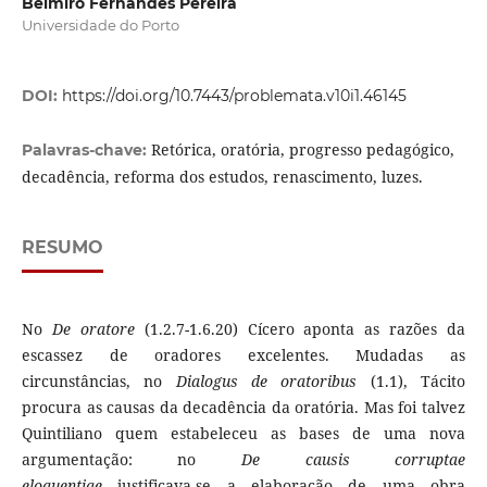
Belmiro Fernandes Pereira
Universidade do Porto
DOI:
https://doi.org/10.7443/problemata.v10i1.46145
Retórica, oratória, progresso pedagógico,
Palavras-chave:
decadência, reforma dos estudos, renascimento, luzes.
RESUMO
No
De oratore
(1.2.7-1.6.20) Cícero aponta as razões da
escassez de oradores excelentes. Mudadas as
circunstâncias, no
Dialogus de oratoribus
(1.1), Tácito
procura as causas da decadência da oratória. Mas foi talvez
Quintiliano quem estabeleceu as bases de uma nova
argumentação: no
De causis corruptae
eloquentiae
justificava-se a elaboração de uma obra