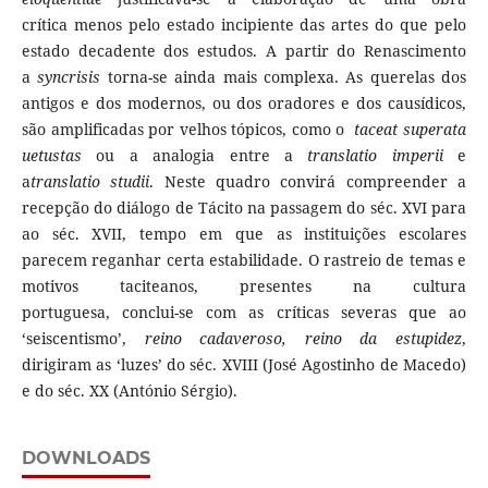
crítica menos pelo estado incipiente das artes do que pelo
estado decadente dos estudos. A partir do Renascimento
a
syncrisis
torna-se ainda mais complexa. As querelas dos
antigos e dos modernos, ou dos oradores e dos causídicos,
são amplificadas por velhos tópicos, como o
taceat superata
uetustas
ou a analogia entre a
translatio imperii
e
a
translatio studii
. Neste quadro convirá compreender a
recepção do diálogo de Tácito na passagem do séc. XVI para
ao séc. XVII, tempo em que as instituições escolares
parecem reganhar certa estabilidade. O rastreio de temas e
motivos taciteanos, presentes na cultura
portuguesa, conclui-se com as críticas severas que ao
‘seiscentismo’,
reino cadaveroso, reino da estupidez
,
dirigiram as ‘luzes’ do séc. XVIII (José Agostinho de Macedo)
e do séc. XX (António Sérgio).
DOWNLOADS