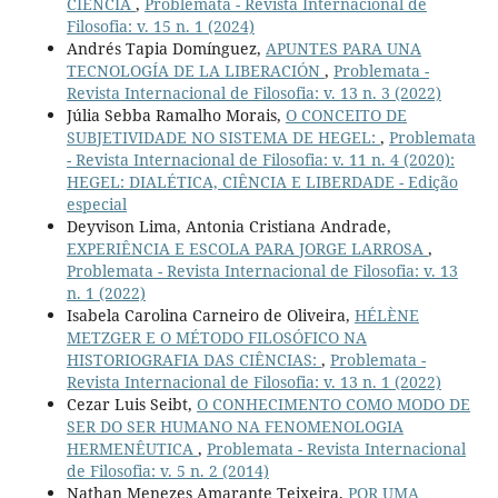
CIÊNCIA
,
Problemata - Revista Internacional de
Filosofia: v. 15 n. 1 (2024)
Andrés Tapia Domínguez,
APUNTES PARA UNA
TECNOLOGÍA DE LA LIBERACIÓN
,
Problemata -
Revista Internacional de Filosofia: v. 13 n. 3 (2022)
Júlia Sebba Ramalho Morais,
O CONCEITO DE
SUBJETIVIDADE NO SISTEMA DE HEGEL:
,
Problemata
- Revista Internacional de Filosofia: v. 11 n. 4 (2020):
HEGEL: DIALÉTICA, CIÊNCIA E LIBERDADE - Edição
especial
Deyvison Lima, Antonia Cristiana Andrade,
EXPERIÊNCIA E ESCOLA PARA JORGE LARROSA
,
Problemata - Revista Internacional de Filosofia: v. 13
n. 1 (2022)
Isabela Carolina Carneiro de Oliveira,
HÉLÈNE
METZGER E O MÉTODO FILOSÓFICO NA
HISTORIOGRAFIA DAS CIÊNCIAS:
,
Problemata -
Revista Internacional de Filosofia: v. 13 n. 1 (2022)
Cezar Luis Seibt,
O CONHECIMENTO COMO MODO DE
SER DO SER HUMANO NA FENOMENOLOGIA
HERMENÊUTICA
,
Problemata - Revista Internacional
de Filosofia: v. 5 n. 2 (2014)
Nathan Menezes Amarante Teixeira,
POR UMA