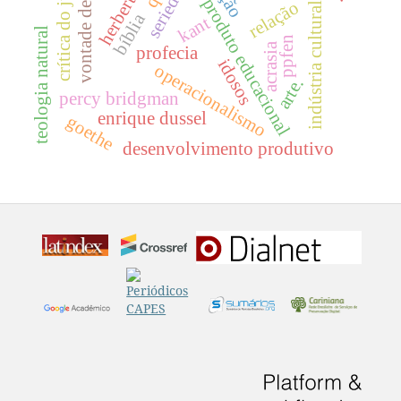
vontade de poder
herbert feigl
crítica do juízo
seriedade
produto educacional
relação
indústria cultural
bíblia
kant
teologia natural
ppfen
acrasia
profecia
idosos
operacionalismo
arte.
percy bridgman
enrique dussel
goethe
desenvolvimento produtivo