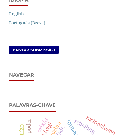
English
Português (Brasil)
ENVIAR SUBMISSÃO
NAVEGAR
PALAVRAS-CHAVE
racionalismo.
orixás
schelling
formação
quebra