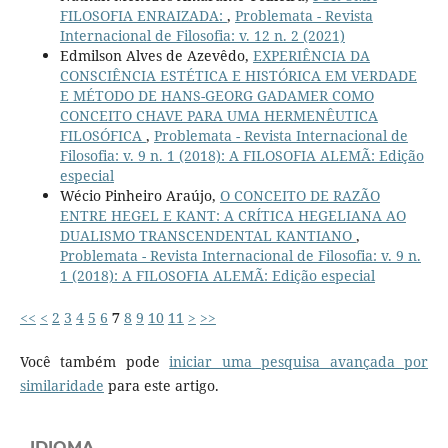
FILOSOFIA ENRAIZADA:
,
Problemata - Revista
Internacional de Filosofia: v. 12 n. 2 (2021)
Edmilson Alves de Azevêdo,
EXPERIÊNCIA DA
CONSCIÊNCIA ESTÉTICA E HISTÓRICA EM VERDADE
E MÉTODO DE HANS-GEORG GADAMER COMO
CONCEITO CHAVE PARA UMA HERMENÊUTICA
FILOSÓFICA
,
Problemata - Revista Internacional de
Filosofia: v. 9 n. 1 (2018): A FILOSOFIA ALEMÃ: Edição
especial
Wécio Pinheiro Araújo,
O CONCEITO DE RAZÃO
ENTRE HEGEL E KANT: A CRÍTICA HEGELIANA AO
DUALISMO TRANSCENDENTAL KANTIANO
,
Problemata - Revista Internacional de Filosofia: v. 9 n.
1 (2018): A FILOSOFIA ALEMÃ: Edição especial
<<
<
2
3
4
5
6
7
8
9
10
11
>
>>
Você também pode
iniciar uma pesquisa avançada por
similaridade
para este artigo.
IDIOMA