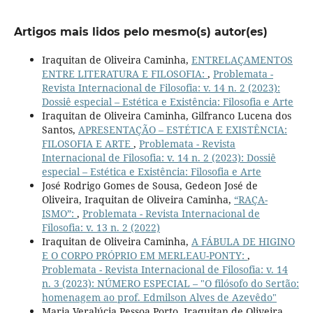
Artigos mais lidos pelo mesmo(s) autor(es)
Iraquitan de Oliveira Caminha,
ENTRELAÇAMENTOS
ENTRE LITERATURA E FILOSOFIA:
,
Problemata -
Revista Internacional de Filosofia: v. 14 n. 2 (2023):
Dossiê especial – Estética e Existência: Filosofia e Arte
Iraquitan de Oliveira Caminha, Gilfranco Lucena dos
Santos,
APRESENTAÇÃO – ESTÉTICA E EXISTÊNCIA:
FILOSOFIA E ARTE
,
Problemata - Revista
Internacional de Filosofia: v. 14 n. 2 (2023): Dossiê
especial – Estética e Existência: Filosofia e Arte
José Rodrigo Gomes de Sousa, Gedeon José de
Oliveira, Iraquitan de Oliveira Caminha,
“RAÇA-
ISMO”:
,
Problemata - Revista Internacional de
Filosofia: v. 13 n. 2 (2022)
Iraquitan de Oliveira Caminha,
A FÁBULA DE HIGINO
E O CORPO PRÓPRIO EM MERLEAU-PONTY:
,
Problemata - Revista Internacional de Filosofia: v. 14
n. 3 (2023): NÚMERO ESPECIAL – "O filósofo do Sertão:
homenagem ao prof. Edmilson Alves de Azevêdo"
Maria Veralúcia Pessoa Porto, Iraquitan de Oliveira