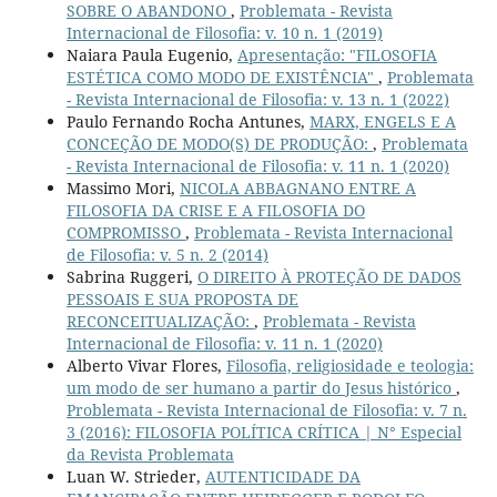
SOBRE O ABANDONO
,
Problemata - Revista
Internacional de Filosofia: v. 10 n. 1 (2019)
Naiara Paula Eugenio,
Apresentação: "FILOSOFIA
ESTÉTICA COMO MODO DE EXISTÊNCIA"
,
Problemata
- Revista Internacional de Filosofia: v. 13 n. 1 (2022)
Paulo Fernando Rocha Antunes,
MARX, ENGELS E A
CONCEÇÃO DE MODO(S) DE PRODUÇÃO:
,
Problemata
- Revista Internacional de Filosofia: v. 11 n. 1 (2020)
Massimo Mori,
NICOLA ABBAGNANO ENTRE A
FILOSOFIA DA CRISE E A FILOSOFIA DO
COMPROMISSO
,
Problemata - Revista Internacional
de Filosofia: v. 5 n. 2 (2014)
Sabrina Ruggeri,
O DIREITO À PROTEÇÃO DE DADOS
PESSOAIS E SUA PROPOSTA DE
RECONCEITUALIZAÇÃO:
,
Problemata - Revista
Internacional de Filosofia: v. 11 n. 1 (2020)
Alberto Vivar Flores,
Filosofia, religiosidade e teologia:
um modo de ser humano a partir do Jesus histórico
,
Problemata - Revista Internacional de Filosofia: v. 7 n.
3 (2016): FILOSOFIA POLÍTICA CRÍTICA | N° Especial
da Revista Problemata
Luan W. Strieder,
AUTENTICIDADE DA