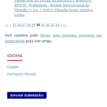
EMANCIPAÇÃO ENTRE HEIDEGGER E RODOLFO
KUSCH
,
Problemata - Revista Internacional de
Filosofia: v. 6 n. 1 (2015): Filosofia desde América
Latina
<<
<
25
26
27
28
29
30
31
32
33
34
>
>>
Você também pode
iniciar uma pesquisa avançada por
similaridade
para este artigo.
IDIOMA
English
Português (Brasil)
ENVIAR SUBMISSÃO