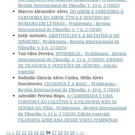
Revista Internacional de Filosofia: v. 13 n. 2 (2022)
Marcos Alexandre Alves,
DO AMOR A SABEDORIA À
SABEDORIA DO AMOR: ÉTICA E SENTIDO DO
HUMANO EM LEVINAS
,
Problemata - Revista
Internacional de Filosofia: v. 7 n. 2 (2016)
Jadir Antunes,
ARISTÓTELES E A METAFÍSICA DO
DINHEIRO
,
Problemata - Revista Internacional de
Filosofia: v. 6 n. 3 (2015)
Taís Silva Pereira,
INVISIBILIA:
,
Problemata - Revista
Internacional de Filosofia: v. 11 n. 3 (2020): ENSINO
DE FILOSOFIA E QUESTÕES DE GÊNERO - Edição
especial
Nathalia Glaucia Alves Cunha, Hélio Alves
Nascimento,
FILOSOFIA É A BASE:
,
Problemata -
Revista Internacional de Filosofia: v. 10 n. 5 (2019)
Adenilde Petrina Bispo,
A CAMINHADA É UMA
CONSTRUÇÃO COLETIVA E A FILOSOFIA NÃO SE
SEPARA DA VIDA
,
Problemata - Revista Internacional
de Filosofia: v. 11 n. 2 (2020): Edição especial:
FILOSOFIA AFRICANA DESDE VOZES FEMININAS
<<
<
11
12
13
14
15
16
17
18
19
20
>
>>