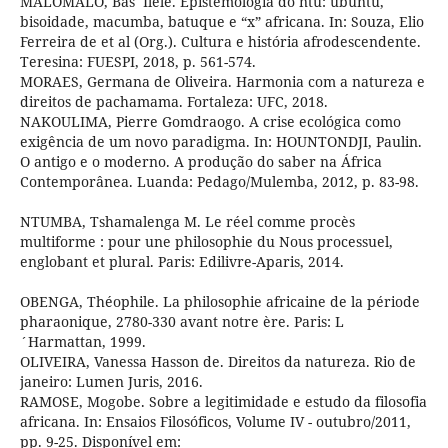
MALOMALO, Bas´Ilele. Epistemologia do ntu: ubuntu,
bisoidade, macumba, batuque e “x” africana. In: Souza, Elio
Ferreira de et al (Org.). Cultura e história afrodescendente.
Teresina: FUESPI, 2018, p. 561-574.
MORAES, Germana de Oliveira. Harmonia com a natureza e
direitos de pachamama. Fortaleza: UFC, 2018.
NAKOULIMA, Pierre Gomdraogo. A crise ecológica como
exigência de um novo paradigma. In: HOUNTONDJI, Paulin.
O antigo e o moderno. A produção do saber na África
Contemporânea. Luanda: Pedago/Mulemba, 2012, p. 83-98.
NTUMBA, Tshamalenga M. Le réel comme procès
multiforme : pour une philosophie du Nous processuel,
englobant et plural. Paris: Edilivre-Aparis, 2014.
OBENGA, Théophile. La philosophie africaine de la période
pharaonique, 2780-330 avant notre ère. Paris: L
´Harmattan, 1999.
OLIVEIRA, Vanessa Hasson de. Direitos da natureza. Rio de
janeiro: Lumen Juris, 2016.
RAMOSE, Mogobe. Sobre a legitimidade e estudo da filosofia
africana. In: Ensaios Filosóficos, Volume IV - outubro/2011,
pp. 9-25. Disponível em: