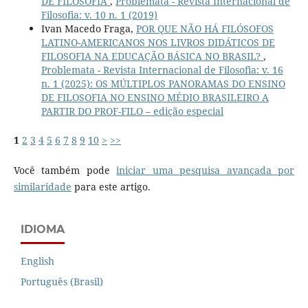
DE FILOSOFIA
,
Problemata - Revista Internacional de
Filosofia: v. 10 n. 1 (2019)
Ivan Macedo Fraga,
POR QUE NÃO HÁ FILÓSOFOS
LATINO-AMERICANOS NOS LIVROS DIDÁTICOS DE
FILOSOFIA NA EDUCAÇÃO BÁSICA NO BRASIL?
,
Problemata - Revista Internacional de Filosofia: v. 16
n. 1 (2025): OS MÚLTIPLOS PANORAMAS DO ENSINO
DE FILOSOFIA NO ENSINO MÉDIO BRASILEIRO A
PARTIR DO PROF-FILO – edição especial
1
2
3
4
5
6
7
8
9
10
>
>>
Você também pode
iniciar uma pesquisa avançada por
similaridade
para este artigo.
IDIOMA
English
Português (Brasil)