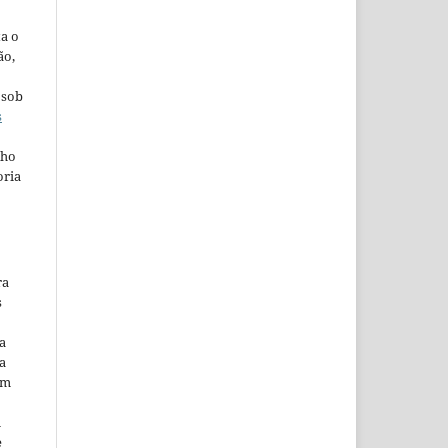
ta o
ão,
 sob
s
lho
oria
ra
s
a
a
em
m
e