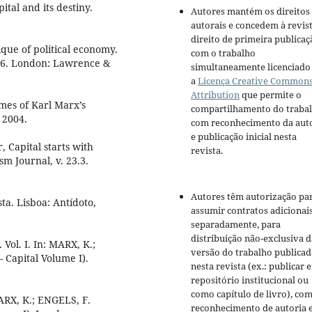
tal and its destiny.
Autores mantém os direitos
autorais e concedem à revis
direito de primeira publicaç
ique of political economy.
com o trabalho
 16. London: Lawrence &
simultaneamente licenciado
a
Licença Creative Common
Attribution
que permite o
mes of Karl Marx’s
compartilhamento do traba
 2004.
com reconhecimento da aut
e publicação inicial nesta
, Capital starts with
revista.
sm Journal, v. 23.3.
Autores têm autorização pa
a. Lisboa: Antídoto,
assumir contratos adicionai
separadamente, para
distribuição não-exclusiva d
 Vol. I. In: MARX, K.;
versão do trabalho publicad
 Capital Volume I).
nesta revista (ex.: publicar 
repositório institucional ou
como capítulo de livro), co
MARX, K.; ENGELS, F.
reconhecimento de autoria 