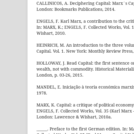
CALLINICOS, A. Deciphering Capital: Marx´s Capi
London: Bookmarks Publications, 2014.
ENGELS, F. Karl Marx, a contribution to the crit
In: MARX, K.; ENGELS, F. Collected Works, Vol.
Wishart, 2010.
HEINRICH, M. An introduction to the three volu
Capital. Vol. 1. New York: Monthly Review Press,
HOLLOWAY, J. Read Capital: the first sentence or
wealth, not with commodity. Historical Materiali
London, p. 03-26, 2015.
MANDEL, E. Iniciação à teoria económica marxist
1978.
MARX, K. Capital: a critique of political economy.
ENGELS, F. Collected Works, Vol. 35 (Karl Marx –
London: Lawrence & Wishart, 2010a.
______. Preface to the first German edition. In: 