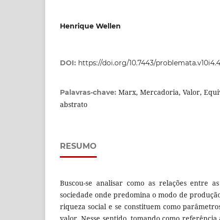
Henrique Wellen
DOI:
https://doi.org/10.7443/problemata.v10i4
Marx, Mercadoria, Valor, Equi
Palavras-chave:
abstrato
RESUMO
Buscou-se analisar como as relações entre a
sociedade onde predomina o modo de produção 
riqueza social e se constituem como parâmetr
valor. Nesse sentido, tomando como referência 