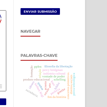
ENVIAR SUBMISSÃO
NAVEGAR
PALAVRAS-CHAVE
filosofia da libertação
ppfen
formação
percy bridgman
relação
indústria cultural
conceitos primitivos.
prova teleológica
vontade de poder
direitos sociais
produto educacional
schelling
kant
idosos
acrasia
quebra
bíblia
arte.
herbert feigl
profecia
goethe
orixás
existência.
fim da história