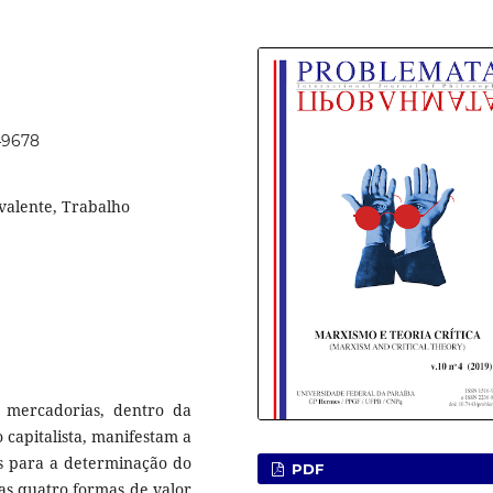
.49678
valente, Trabalho
s mercadorias, dentro da
capitalista, manifestam a
os para a determinação do
PDF
as quatro formas de valor