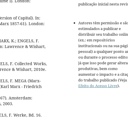
lume I). London:
publicação inicial nesta revis
rsion of Capital). In:
Autores têm permissão e sã
(Marx 1857-61). London:
estimulados a publicar e
distribuir seu trabalho onli
(ex.: em repositórios
: MARX, K.; ENGELS, F.
institucionais ou na sua pág
don: Lawrence & Wishart,
pessoal) a qualquer ponto a
ou durante o processo editor
já que isso pode gerar alter
GELS, F. Collected Works,
produtivas, bem como
rence & Wishart, 2010e.
aumentar o impacto e a cita
do trabalho publicado (Veja
NGELS, F. MEGA (Marx-
Efeito do Acesso Livre
).
(Karl Marx - Friedrich
1867). Amsterdam:
, 2003.
ELS, F. Werke, Bd. 16.