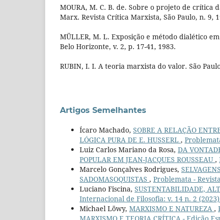
MOURA, M. C. B. de. Sobre o projeto de crítica 
Marx. Revista Crítica Marxista, São Paulo, n. 9, 
MÜLLER, M. L. Exposição e método dialético em 
Belo Horizonte, v. 2, p. 17-41, 1983.
RUBIN, I. I. A teoria marxista do valor. São Paulo
Artigos Semelhantes
Ícaro Machado,
SOBRE A RELAÇÃO ENTRE
LÓGICA PURA DE E. HUSSERL
,
Problemata 
Luiz Carlos Mariano da Rosa,
DA VONTADE
POPULAR EM JEAN-JACQUES ROUSSEAU
,
Marcelo Gonçalves Rodrigues,
SELVAGENS
SADOMASOQUISTAS
,
Problemata - Revista 
Luciano Fiscina,
SUSTENTABILIDADE, AL
Internacional de Filosofia: v. 14 n. 2 (2023)
Michael Löwy,
MARXISMO E NATUREZA
,
MARXISMO E TEORIA CRÍTICA - Edição Esp