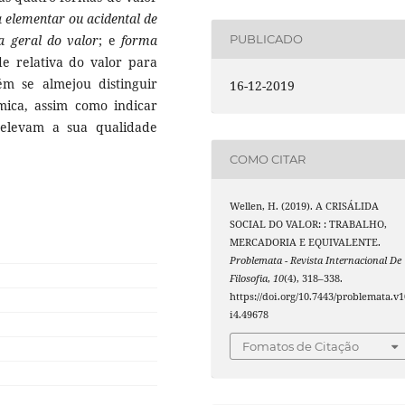
 elementar ou acidental de
a geral do valor
; e
forma
PUBLICADO
de relativa do valor para
m se almejou distinguir
16-12-2019
âmica, assim como indicar
elevam a sua qualidade
COMO CITAR
Wellen, H. (2019). A CRISÁLIDA
SOCIAL DO VALOR: : TRABALHO,
MERCADORIA E EQUIVALENTE.
Problemata - Revista Internacional De
Filosofia
,
10
(4), 318–338.
https://doi.org/10.7443/problemata.v1
i4.49678
Fomatos de Citação