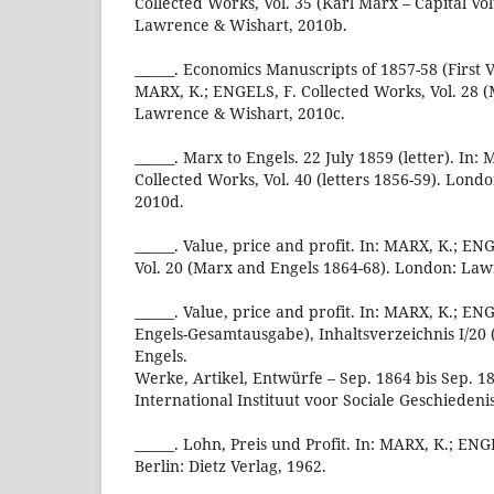
Collected Works, Vol. 35 (Karl Marx – Capital Vo
Lawrence & Wishart, 2010b.
______. Economics Manuscripts of 1857-58 (First Ve
MARX, K.; ENGELS, F. Collected Works, Vol. 28 
Lawrence & Wishart, 2010c.
______. Marx to Engels. 22 July 1859 (letter). In
Collected Works, Vol. 40 (letters 1856-59). Lon
2010d.
______. Value, price and profit. In: MARX, K.; EN
Vol. 20 (Marx and Engels 1864-68). London: Law
______. Value, price and profit. In: MARX, K.; E
Engels-Gesamtausgabe), Inhaltsverzeichnis I/20 
Engels.
Werke, Artikel, Entwürfe – Sep. 1864 bis Sep. 
International Instituut voor Sociale Geschiedenis
______. Lohn, Preis und Profit. In: MARX, K.; ENG
Berlin: Dietz Verlag, 1962.