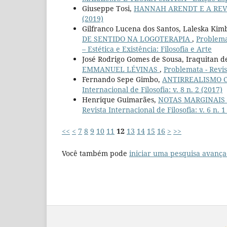
Giuseppe Tosi,
HANNAH ARENDT E A RE
(2019)
Gilfranco Lucena dos Santos, Laleska Kim
DE SENTIDO NA LOGOTERAPIA
,
Problemat
– Estética e Existência: Filosofia e Arte
José Rodrigo Gomes de Sousa, Iraquitan d
EMMANUEL LÉVINAS
,
Problemata - Revist
Fernando Sepe Gimbo,
ANTIRREALISMO 
Internacional de Filosofia: v. 8 n. 2 (2017)
Henrique Guimarães,
NOTAS MARGINAIS 
Revista Internacional de Filosofia: v. 6 n. 
<<
<
7
8
9
10
11
12
13
14
15
16
>
>>
Você também pode
iniciar uma pesquisa avança