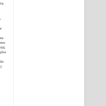
ta.
o
ne
ina
ntes
ial,
ações
ção
O