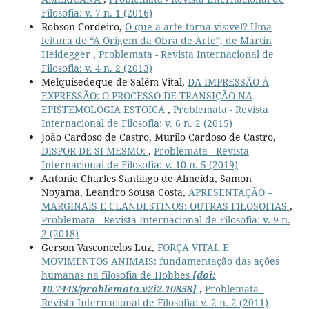
Filosofia: v. 7 n. 1 (2016)
Robson Cordeiro,
O que a arte torna visível? Uma
leitura de “A Origem da Obra de Arte”, de Martin
Heidegger
,
Problemata - Revista Internacional de
Filosofia: v. 4 n. 2 (2013)
Melquisedeque de Salém Vital,
DA IMPRESSÃO À
EXPRESSÃO: O PROCESSO DE TRANSIÇÃO NA
EPISTEMOLOGIA ESTOICA
,
Problemata - Revista
Internacional de Filosofia: v. 6 n. 2 (2015)
João Cardoso de Castro, Murilo Cardoso de Castro,
DISPOR-DE-SI-MESMO:
,
Problemata - Revista
Internacional de Filosofia: v. 10 n. 5 (2019)
Antonio Charles Santiago de Almeida, Samon
Noyama, Leandro Sousa Costa,
APRESENTAÇÃO –
MARGINAIS E CLANDESTINOS: OUTRAS FILOSOFIAS
,
Problemata - Revista Internacional de Filosofia: v. 9 n.
2 (2018)
Gerson Vasconcelos Luz,
FORÇA VITAL E
MOVIMENTOS ANIMAIS: fundamentação das ações
humanas na filosofia de Hobbes
[doi:
10.7443/problemata.v2i2.10858]
,
Problemata -
Revista Internacional de Filosofia: v. 2 n. 2 (2011)