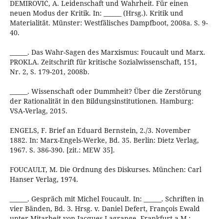
DEMIROVIĆ, A. Leidenschaft und Wahrheit. Für einen
neuen Modus der Kritik. In: ______ (Hrsg.). Kritik und
Materialität. Münster: Westfälisches Dampfboot, 2008a. S. 9-
40.
______. Das Wahr-Sagen des Marxismus: Foucault und Marx.
PROKLA. Zeitschrift für kritische Sozialwissenschaft, 151,
Nr. 2, S. 179-201, 2008b.
______. Wissenschaft oder Dummheit? Über die Zerstörung
der Rationalität in den Bildungsinstitutionen. Hamburg:
VSA-Verlag, 2015.
ENGELS, F. Brief an Eduard Bernstein, 2./3. November
1882. In: Marx-Engels-Werke, Bd. 35. Berlin: Dietz Verlag,
1967. S. 386-390. [zit.: MEW 35].
FOUCAULT, M. Die Ordnung des Diskurses. München: Carl
Hanser Verlag, 1974.
______. Gespräch mit Michel Foucault. In: ______. Schriften in
vier Bänden, Bd. 3. Hrsg. v. Daniel Defert, François Ewald
unter Mitarbeit von Jacques Lagrange. Frankfurt a.M.: