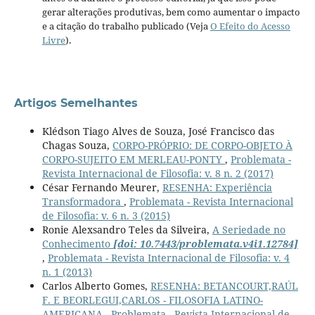
gerar alterações produtivas, bem como aumentar o impacto
e a citação do trabalho publicado (Veja
O Efeito do Acesso
Livre
).
Artigos Semelhantes
Klédson Tiago Alves de Souza, José Francisco das
Chagas Souza,
CORPO-PRÓPRIO: DE CORPO-OBJETO À
CORPO-SUJEITO EM MERLEAU-PONTY
,
Problemata -
Revista Internacional de Filosofia: v. 8 n. 2 (2017)
César Fernando Meurer,
RESENHA: Experiência
Transformadora
,
Problemata - Revista Internacional
de Filosofia: v. 6 n. 3 (2015)
Ronie Alexsandro Teles da Silveira,
A Seriedade no
Conhecimento
[doi: 10.7443/problemata.v4i1.12784]
,
Problemata - Revista Internacional de Filosofia: v. 4
n. 1 (2013)
Carlos Alberto Gomes,
RESENHA: BETANCOURT,RAÚL
F. E BEORLEGUI,CARLOS - FILOSOFIA LATINO-
AMERICANA
,
Problemata - Revista Internacional de