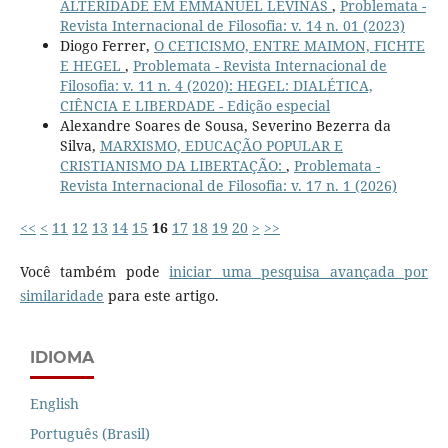
ALTERIDADE EM EMMANUEL LÉVINAS
,
Problemata -
Revista Internacional de Filosofia: v. 14 n. 01 (2023)
Diogo Ferrer,
O CETICISMO, ENTRE MAIMON, FICHTE
E HEGEL
,
Problemata - Revista Internacional de
Filosofia: v. 11 n. 4 (2020): HEGEL: DIALÉTICA,
CIÊNCIA E LIBERDADE - Edição especial
Alexandre Soares de Sousa, Severino Bezerra da
Silva,
MARXISMO, EDUCAÇÃO POPULAR E
CRISTIANISMO DA LIBERTAÇÃO:
,
Problemata -
Revista Internacional de Filosofia: v. 17 n. 1 (2026)
<<
<
11
12
13
14
15
16
17
18
19
20
>
>>
Você também pode
iniciar uma pesquisa avançada por
similaridade
para este artigo.
IDIOMA
English
Português (Brasil)