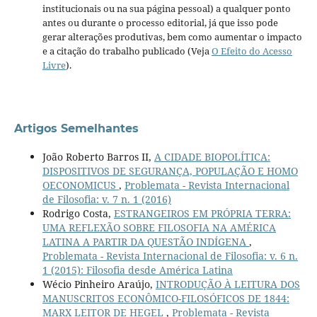
institucionais ou na sua página pessoal) a qualquer ponto
antes ou durante o processo editorial, já que isso pode
gerar alterações produtivas, bem como aumentar o impacto
e a citação do trabalho publicado (Veja
O Efeito do Acesso
Livre
).
Artigos Semelhantes
João Roberto Barros II,
A CIDADE BIOPOLÍTICA:
DISPOSITIVOS DE SEGURANÇA, POPULAÇÃO E HOMO
OECONOMICUS
,
Problemata - Revista Internacional
de Filosofia: v. 7 n. 1 (2016)
Rodrigo Costa,
ESTRANGEIROS EM PRÓPRIA TERRA:
UMA REFLEXÃO SOBRE FILOSOFIA NA AMÉRICA
LATINA A PARTIR DA QUESTÃO INDÍGENA
,
Problemata - Revista Internacional de Filosofia: v. 6 n.
1 (2015): Filosofia desde América Latina
Wécio Pinheiro Araújo,
INTRODUÇÃO À LEITURA DOS
MANUSCRITOS ECONÔMICO-FILOSÓFICOS DE 1844:
MARX LEITOR DE HEGEL
,
Problemata - Revista