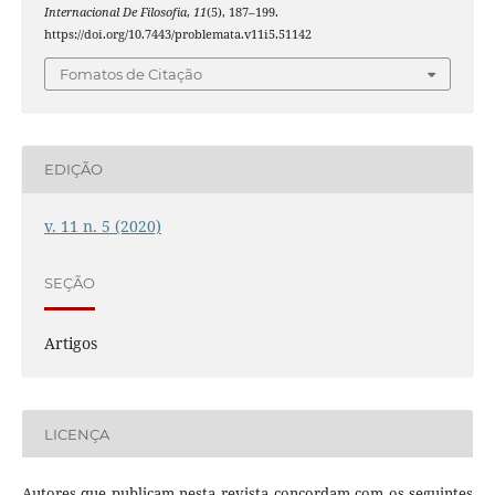
Internacional De Filosofia
,
11
(5), 187–199.
https://doi.org/10.7443/problemata.v11i5.51142
Fomatos de Citação
EDIÇÃO
v. 11 n. 5 (2020)
SEÇÃO
Artigos
LICENÇA
Autores que publicam nesta revista concordam com os seguintes