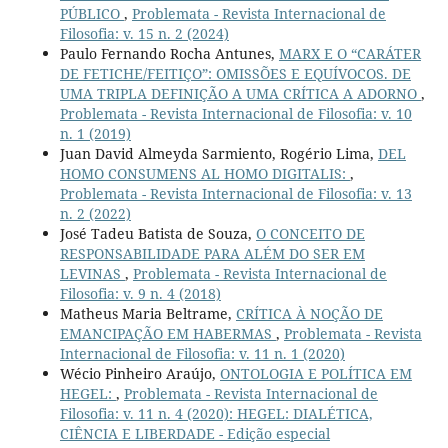
PÚBLICO
,
Problemata - Revista Internacional de
Filosofia: v. 15 n. 2 (2024)
Paulo Fernando Rocha Antunes,
MARX E O “CARÁTER
DE FETICHE/FEITIÇO”: OMISSÕES E EQUÍVOCOS. DE
UMA TRIPLA DEFINIÇÃO A UMA CRÍTICA A ADORNO
,
Problemata - Revista Internacional de Filosofia: v. 10
n. 1 (2019)
Juan David Almeyda Sarmiento, Rogério Lima,
DEL
HOMO CONSUMENS AL HOMO DIGITALIS:
,
Problemata - Revista Internacional de Filosofia: v. 13
n. 2 (2022)
José Tadeu Batista de Souza,
O CONCEITO DE
RESPONSABILIDADE PARA ALÉM DO SER EM
LEVINAS
,
Problemata - Revista Internacional de
Filosofia: v. 9 n. 4 (2018)
Matheus Maria Beltrame,
CRÍTICA À NOÇÃO DE
EMANCIPAÇÃO EM HABERMAS
,
Problemata - Revista
Internacional de Filosofia: v. 11 n. 1 (2020)
Wécio Pinheiro Araújo,
ONTOLOGIA E POLÍTICA EM
HEGEL:
,
Problemata - Revista Internacional de
Filosofia: v. 11 n. 4 (2020): HEGEL: DIALÉTICA,
CIÊNCIA E LIBERDADE - Edição especial