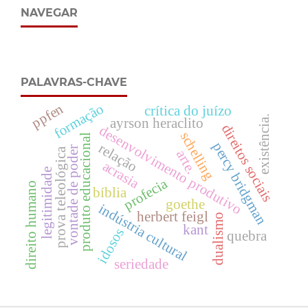
NAVEGAR
PALAVRAS-CHAVE
ppfen
formação
crítica do juízo
existência.
ayrson heraclito
direitos sociais
desenvolvimento produtivo
schelling
produto educacional
percy bridgman
relação
vontade de poder
prova teleológica
arte.
acrasia
legitimidade
profecia
direito humano
bíblia
goethe
indústria cultural
herbert feigl
dualismo
kant
idosos
quebra
seriedade