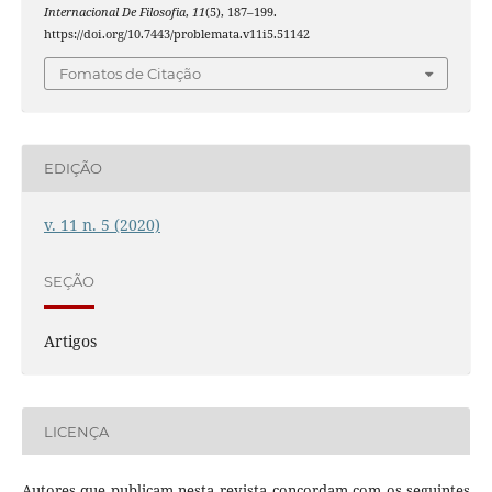
Internacional De Filosofia
,
11
(5), 187–199.
https://doi.org/10.7443/problemata.v11i5.51142
Fomatos de Citação
EDIÇÃO
v. 11 n. 5 (2020)
SEÇÃO
Artigos
LICENÇA
Autores que publicam nesta revista concordam com os seguintes