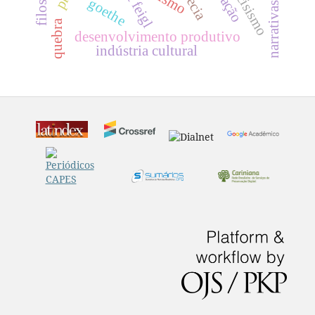
narcisismo
relação
goethe
narrativas
quebra
desenvolvimento produtivo
indústria cultural