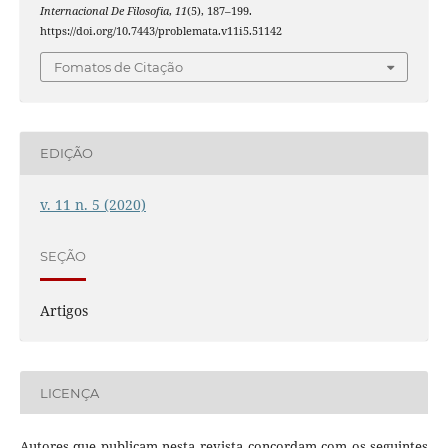
Internacional De Filosofia
,
11
(5), 187–199.
https://doi.org/10.7443/problemata.v11i5.51142
Fomatos de Citação
EDIÇÃO
v. 11 n. 5 (2020)
SEÇÃO
Artigos
LICENÇA
Autores que publicam nesta revista concordam com os seguintes