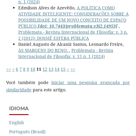
n. 1 (2024)
Edmilson Alves de Azevêdo,
A POLÍTICA COMO
ATIVIDADE INTELIGENTE: CONSIDERAÇÕES SOBRE A
POSSIBILIDADE DE UM NOVO CONCEITO DE ESPAÇO
PÚBLICO
[doi: 10.7443/problemata.v3i2.14953]
,
Problemata - Revista Internacional de Filosofia: v. 3 n.
2 (2012): DOSSIÊ ESFERA PÚBLICA
Daniel Augusto de Alcaniz Santos, Leonardo Freire,
ÀS MARGENS DO RENO:
,
Problemata - Revista
Internacional de Filosofia: v. 15 n. 1 (2024)
<<
<
6
7
8
9
10
11
12
13
14
15
>
>>
Você também pode
iniciar uma pesquisa avançada por
similaridade
para este artigo.
IDIOMA
English
Português (Brasil)