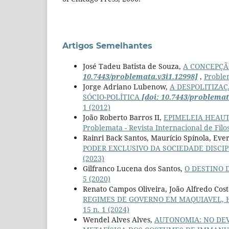
Artigos Semelhantes
José Tadeu Batista de Souza,
A CONCEPÇÃO
10.7443/problemata.v3i1.12998]
,
Problem
Jorge Adriano Lubenow,
A DESPOLITIZAÇ
SÓCIO-POLÍTICA
[doi: 10.7443/problemat
1 (2012)
João Roberto Barros II,
EPIMELEIA HEAU
Problemata - Revista Internacional de Filoso
Rainri Back Santos, Maurício Spínola, Ev
PODER EXCLUSIVO DA SOCIEDADE DISCI
(2023)
Gilfranco Lucena dos Santos,
O DESTINO 
5 (2020)
Renato Campos Oliveira, João Alfredo Co
REGIMES DE GOVERNO EM MAQUIAVEL, 
15 n. 1 (2024)
Wendel Alves Alves,
AUTONOMIA: NO DEV