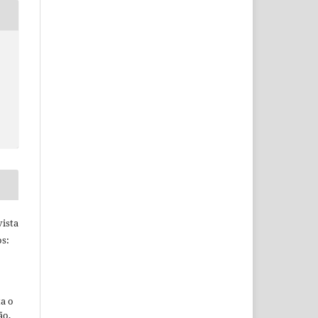
ista
s:
ta o
ão,