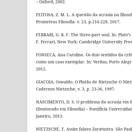
– Oxford, 2002.
FEITOSA, Z. M. L. A questão da acrasia na filosofi
Prometeus Filosofia. v. 23, p.216-228, 2017.
FERRARI, G. R. F. The three-part soul. In: Plato’s
F. Ferrari, New York: Cambridge University Pres
FONSECA, Ana Caroline. Os dois sentidos da críti
como um caso exemplar. In: Veritas, Porto Alegre, 
2012.
GIACOIA, Oswaldo. O Platão de Nietzsche O Nietz
Cadernos Nietzsche, v. 3, p. 23-36, 1997.
NASCIMENTO, D. S. O problema da acrasia em Pla
(Doutorado em Filosofia) – Pontifícia Universida
Janeiro, 2013.
NIETZSCHE, F. Assim falava Zaratustra. São Pau