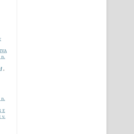
:
IVA
 n.
]
,
 n.
S E
 v.