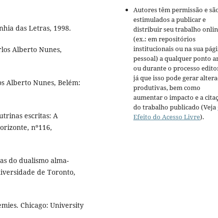
Autores têm permissão e sã
estimulados a publicar e
nhia das Letras, 1998.
distribuir seu trabalho onli
(ex.: em repositórios
institucionais ou na sua pág
rlos Alberto Nunes,
pessoal) a qualquer ponto a
ou durante o processo editor
já que isso pode gerar alter
los Alberto Nunes, Belém:
produtivas, bem como
aumentar o impacto e a cita
do trabalho publicado (Veja
trinas escritas: A
Efeito do Acesso Livre
).
Horizonte, nº116,
as do dualismo alma-
Universidade de Toronto,
emies. Chicago: University