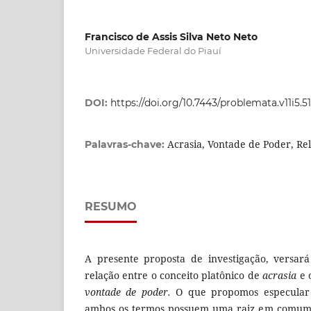
Francisco de Assis Silva Neto Neto
Universidade Federal do Piauí
DOI:
https://doi.org/10.7443/problemata.v11i5.5
Acrasia, Vontade de Poder, Re
Palavras-chave:
RESUMO
A presente proposta de investigação, versar
relação entre o conceito platônico de
acrasia
e 
vontade de poder.
O que propomos especular 
ambos os termos possuem uma raiz em comum,