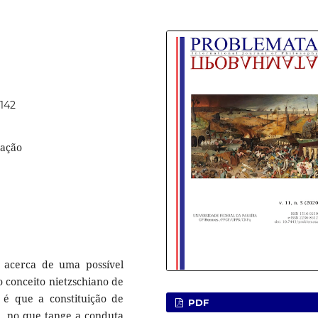
1142
lação
á acerca de uma possível
o conceito nietzschiano de
é que a constituição de
PDF
 no que tange a conduta