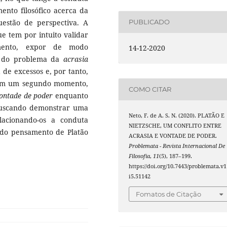
ento filosófico acerca da
estão de perspectiva. A
PUBLICADO
e tem por intuito validar
mento, expor de modo
14-12-2020
a do problema da
acrasia
de excessos e, por tanto,
 Em um segundo momento,
COMO CITAR
ontade de poder
enquanto
 buscando demonstrar uma
Neto, F. de A. S. N. (2020). PLATÃO E
elacionando-os a conduta
NIETZSCHE, UM CONFLITO ENTRE
do pensamento de Platão
ACRASIA E VONTADE DE PODER.
Problemata - Revista Internacional De
Filosofia
,
11
(5), 187–199.
https://doi.org/10.7443/problemata.v1
i5.51142
Fomatos de Citação