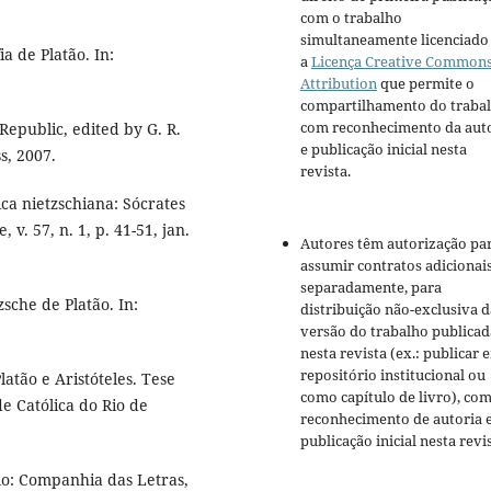
com o trabalho
simultaneamente licenciado
a de Platão. In:
a
Licença Creative Common
Attribution
que permite o
compartilhamento do traba
com reconhecimento da aut
 Republic, edited by G. R.
e publicação inicial nesta
s, 2007.
revista.
ca nietzschiana: Sócrates
v. 57, n. 1, p. 41-51, jan.
Autores têm autorização pa
assumir contratos adicionai
separadamente, para
sche de Platão. In:
distribuição não-exclusiva d
versão do trabalho publicad
nesta revista (ex.: publicar 
repositório institucional ou
tão e Aristóteles. Tese
como capítulo de livro), co
de Católica do Rio de
reconhecimento de autoria 
publicação inicial nesta revis
lo: Companhia das Letras,