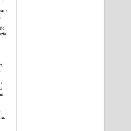
 sob
s
lho
oria
ra
s
a
a
em
m
e
ta.