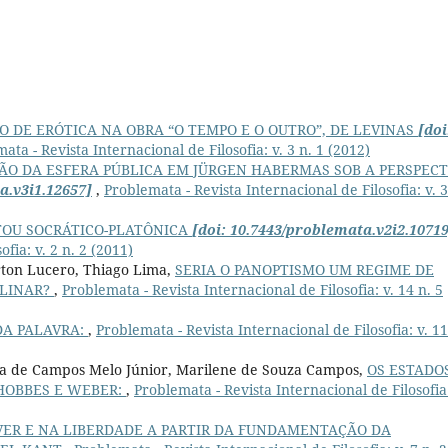
 DE ERÓTICA NA OBRA “O TEMPO E O OUTRO”, DE LEVINAS
[doi
ata - Revista Internacional de Filosofia: v. 3 n. 1 (2012)
ÃO DA ESFERA PÚBLICA EM JÜRGEN HABERMAS SOB A PERSPECT
a.v3i1.12657]
,
Problemata - Revista Internacional de Filosofia: v. 3
TOU SOCRÁTICO-PLATÔNICA
[doi: 10.7443/problemata.v2i2.10719
fia: v. 2 n. 2 (2011)
erton Lucero, Thiago Lima,
SERIA O PANOPTISMO UM REGIME DE
PLINAR?
,
Problemata - Revista Internacional de Filosofia: v. 14 n. 5
DA PALAVRA:
,
Problemata - Revista Internacional de Filosofia: v. 11
sta de Campos Melo Júnior, Marilene de Souza Campos,
OS ESTADO
HOBBES E WEBER:
,
Problemata - Revista Internacional de Filosofia:
ER E NA LIBERDADE A PARTIR DA FUNDAMENTAÇÃO DA