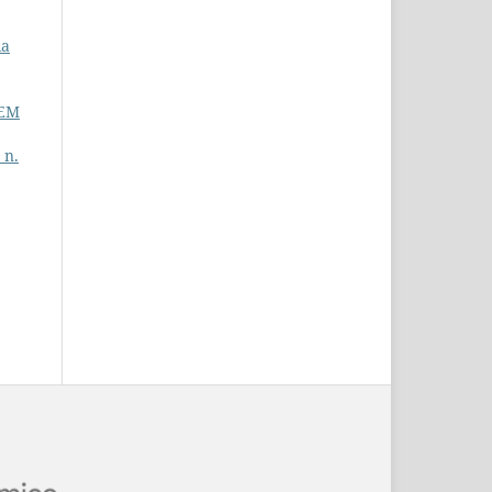
ia
 EM
 n.