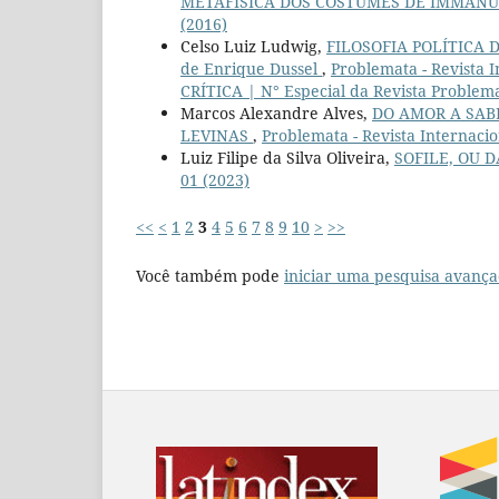
METAFÍSICA DOS COSTUMES DE IMMAN
(2016)
Celso Luiz Ludwig,
FILOSOFIA POLÍTICA DA 
de Enrique Dussel
,
Problemata - Revista I
CRÍTICA | N° Especial da Revista Problem
Marcos Alexandre Alves,
DO AMOR A SAB
LEVINAS
,
Problemata - Revista Internaciona
Luiz Filipe da Silva Oliveira,
SOFILE, OU 
01 (2023)
<<
<
1
2
3
4
5
6
7
8
9
10
>
>>
Você também pode
iniciar uma pesquisa avança