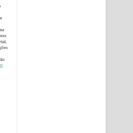
o
ne
ina
ntes
ial,
ações
ção
O