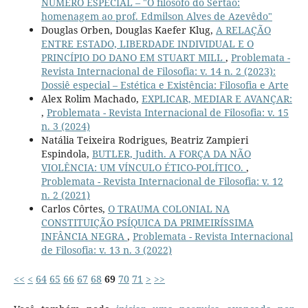
NÚMERO ESPECIAL – "O filósofo do Sertão:
homenagem ao prof. Edmilson Alves de Azevêdo"
Douglas Orben, Douglas Kaefer Klug,
A RELAÇÃO
ENTRE ESTADO, LIBERDADE INDIVIDUAL E O
PRINCÍPIO DO DANO EM STUART MILL
,
Problemata -
Revista Internacional de Filosofia: v. 14 n. 2 (2023):
Dossiê especial – Estética e Existência: Filosofia e Arte
Alex Rolim Machado,
EXPLICAR, MEDIAR E AVANÇAR:
,
Problemata - Revista Internacional de Filosofia: v. 15
n. 3 (2024)
Natália Teixeira Rodrigues, Beatriz Zampieri
Espindola,
BUTLER, Judith. A FORÇA DA NÃO
VIOLÊNCIA: UM VÍNCULO ÉTICO-POLÍTICO.
,
Problemata - Revista Internacional de Filosofia: v. 12
n. 2 (2021)
Carlos Côrtes,
O TRAUMA COLONIAL NA
CONSTITUIÇÃO PSÍQUICA DA PRIMEIRÍSSIMA
INFÂNCIA NEGRA
,
Problemata - Revista Internacional
de Filosofia: v. 13 n. 3 (2022)
<<
<
64
65
66
67
68
69
70
71
>
>>