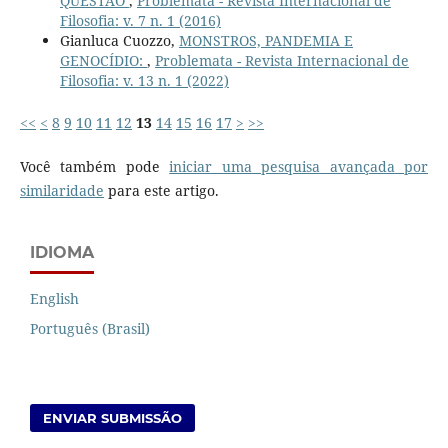
QUESTÃO
,
Problemata - Revista Internacional de
Filosofia: v. 7 n. 1 (2016)
Gianluca Cuozzo,
MONSTROS, PANDEMIA E
GENOCÍDIO:
,
Problemata - Revista Internacional de
Filosofia: v. 13 n. 1 (2022)
<<
<
8
9
10
11
12
13
14
15
16
17
>
>>
Você também pode
iniciar uma pesquisa avançada por
similaridade
para este artigo.
IDIOMA
English
Português (Brasil)
ENVIAR SUBMISSÃO