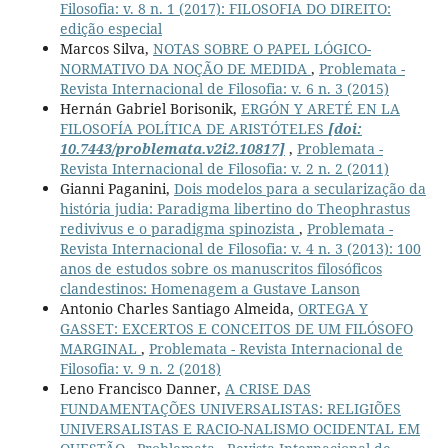
Filosofia: v. 8 n. 1 (2017): FILOSOFIA DO DIREITO:
edição especial
Marcos Silva,
NOTAS SOBRE O PAPEL LÓGICO-
NORMATIVO DA NOÇÃO DE MEDIDA
,
Problemata -
Revista Internacional de Filosofia: v. 6 n. 3 (2015)
Hernán Gabriel Borisonik,
ERGÓN Y ARETÉ EN LA
FILOSOFÍA POLÍTICA DE ARISTÓTELES
[doi:
10.7443/problemata.v2i2.10817]
,
Problemata -
Revista Internacional de Filosofia: v. 2 n. 2 (2011)
Gianni Paganini,
Dois modelos para a secularização da
história judia: Paradigma libertino do Theophrastus
redivivus e o paradigma spinozista
,
Problemata -
Revista Internacional de Filosofia: v. 4 n. 3 (2013): 100
anos de estudos sobre os manuscritos filosóficos
clandestinos: Homenagem a Gustave Lanson
Antonio Charles Santiago Almeida,
ORTEGA Y
GASSET: EXCERTOS E CONCEITOS DE UM FILÓSOFO
MARGINAL
,
Problemata - Revista Internacional de
Filosofia: v. 9 n. 2 (2018)
Leno Francisco Danner,
A CRISE DAS
FUNDAMENTAÇÕES UNIVERSALISTAS: RELIGIÕES
UNIVERSALISTAS E RACIO-NALISMO OCIDENTAL EM