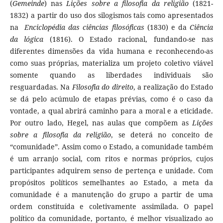
(
Gemeinde
) nas
Lições sobre a filosofia da religião
(1821-
1832) a partir do uso dos silogismos tais como apresentados
na
Enciclopédia das ciências filosóficas
(1830) e da
Ciência
da lógica
(1816). O Estado racional, fundando-se nas
diferentes dimensões da vida humana e reconhecendo-as
como suas próprias, materializa um projeto coletivo viável
somente quando as liberdades individuais são
resguardadas. Na
Filosofia do direito
, a realização do Estado
se dá pelo acúmulo de etapas prévias, como é o caso da
vontade, a qual abrirá caminho para a moral e a eticidade.
Por outro lado, Hegel, nas aulas que compõem as
Lições
sobre a filosofia da religião
, se deterá no conceito de
“comunidade”. Assim como o Estado, a comunidade também
é um arranjo social, com ritos e normas próprios, cujos
participantes adquirem senso de pertença e unidade. Com
propósitos políticos semelhantes ao Estado, a meta da
comunidade é a manutenção do grupo a partir de uma
ordem constituída e coletivamente assimilada. O papel
político da comunidade, portanto, é melhor visualizado ao