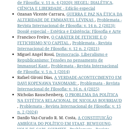
de Filosofia: v. 11 n. 4 (2020): HEGEL: DIALÉTICA,
CIÊNCIA E LIBERDADE - Edição especial
Ozanan Vicente Carrara,
GUERRA E PAZ NA ÉTICA DA
ALTERIDADE DE EMMANUEL LÉVINAS
,
Problemata -
Revista Internacional de Filosofia: v. 14 n. 2 (2023):
Dossiê especial – Estética e Existência: Filosofia e Arte
Francisco Freire,
O CARÁTER DE FETICHE E O
FETICHISMO N’O CAPITAL
,
Problemata - Revista
Internacional de Filosofia: v. 12 n. 2 (2021)
Miguel Angel Rossi,
Democracia, Liberalismo e
Republicanismo: Tensões no pensamento de
Immanuel Kant
,
Problemata - Revista Internacional
de Filosofia: v. 5 n. 1 (2014)
Rafael Gironi Dias,
A VERDADE-ACONTECIMENTO EM
DAVI KOPENAWA YANOMAMI:
,
Problemata - Revista
Internacional de Filosofia: v. 16 n. 4 (2025)
Nicholas Rauschenberg,
O PROBLEMA DA POLÍTICA
NA ESTÉTICA RELACIONAL DE NICOLAS BOURRIAUD
,
Problemata - Revista Internacional de Filosofia: v. 15
n. 2 (2024)
Danilo Vaz-Curado R. M. Costa,
A CONSTITUIÇÃO
AMBÍGUA DO POLÍTICO EM STAAT, BEWEGUNG,