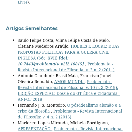
Livre
).
Artigos Semelhantes
Saulo Felipe Costa, Vilma Felipe Costa de Melo,
Cletiane Medeiros Araújo,
HOBBES E LOCKE: DUAS
PROPOSTAS POLÍTICAS PARA A GUERRA CIVIL
INGLESA (Séc. XVII)
[doi:
10.7443/problemata.v2i2.10815]
,
Problemata -
Revista Internacional de Filosofia: v. 2 n. 2 (2011)
Antonio Glaudenir Brasil Maia, Francisco Jameli
Oliveira Reinaldo,
AMOR MUNDI:
,
Problemata -
Revista Internacional de Filosofia: v. 10 n. 3 (2019):
EDIÇÃO ESPECIAL: Dossiê do GT Ética e Cidadania -
ANPOF 2018
Fernando J. S. Monteiro,
O pós-idealismo alemão e a
crise da filosofia
,
Problemata - Revista Internacional
de Filosofia: v. 4 n. 2 (2013)
Marloren Lopes Miranda, Michela Bordignon,
APRESENTAÇÃO
,
Problemata - Revista Internacional