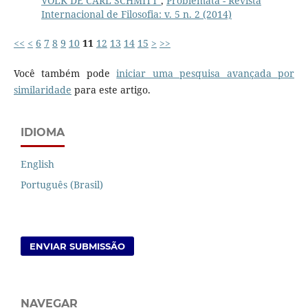
VOLK DE CARL SCHMITT
,
Problemata - Revista
Internacional de Filosofia: v. 5 n. 2 (2014)
<<
<
6
7
8
9
10
11
12
13
14
15
>
>>
Você também pode
iniciar uma pesquisa avançada por
similaridade
para este artigo.
IDIOMA
English
Português (Brasil)
ENVIAR SUBMISSÃO
NAVEGAR