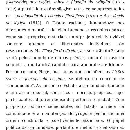
(
Gemeinde
) nas
Lições sobre a filosofia da religião
(1821-
1832) a partir do uso dos silogismos tais como apresentados
na
Enciclopédia das ciências filosóficas
(1830) e da
Ciência
da lógica
(1816). O Estado racional, fundando-se nas
diferentes dimensões da vida humana e reconhecendo-as
como suas próprias, materializa um projeto coletivo viável
somente quando as liberdades individuais são
resguardadas. Na
Filosofia do direito
, a realização do Estado
se dá pelo acúmulo de etapas prévias, como é o caso da
vontade, a qual abrirá caminho para a moral e a eticidade.
Por outro lado, Hegel, nas aulas que compõem as
Lições
sobre a filosofia da religião
, se deterá no conceito de
“comunidade”. Assim como o Estado, a comunidade também
é um arranjo social, com ritos e normas próprios, cujos
participantes adquirem senso de pertença e unidade. Com
propósitos políticos semelhantes ao Estado, a meta da
comunidade é a manutenção do grupo a partir de uma
ordem constituída e coletivamente assimilada. O papel
político da comunidade, portanto, é melhor visualizado ao