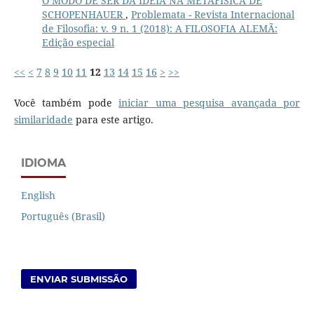
O MODO DE SER DA IDEIA NA METAFÍSICA DE
SCHOPENHAUER
,
Problemata - Revista Internacional
de Filosofia: v. 9 n. 1 (2018): A FILOSOFIA ALEMÃ:
Edição especial
<<
<
7
8
9
10
11
12
13
14
15
16
>
>>
Você também pode
iniciar uma pesquisa avançada por
similaridade
para este artigo.
IDIOMA
English
Português (Brasil)
ENVIAR SUBMISSÃO