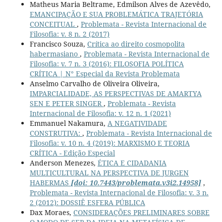
Matheus Maria Beltrame, Edmilson Alves de Azevêdo,
EMANCIPAÇÃO E SUA PROBLEMÁTICA TRAJETÓRIA
CONCEITUAL
,
Problemata - Revista Internacional de
Filosofia: v. 8 n. 2 (2017)
Francisco Souza,
Crítica ao direito cosmopolita
habermasiano
,
Problemata - Revista Internacional de
Filosofia: v. 7 n. 3 (2016): FILOSOFIA POLÍTICA
CRÍTICA | N° Especial da Revista Problemata
Anselmo Carvalho de Oliveira Oliveira,
IMPARCIALIDADE, AS PERSPECTIVAS DE AMARTYA
SEN E PETER SINGER
,
Problemata - Revista
Internacional de Filosofia: v. 12 n. 1 (2021)
Emmanuel Nakamura,
A NEGATIVIDADE
CONSTRUTIVA:
,
Problemata - Revista Internacional de
Filosofia: v. 10 n. 4 (2019): MARXISMO E TEORIA
CRÍTICA - Edição Especial
Anderson Menezes,
ÉTICA E CIDADANIA
MULTICULTURAL NA PERSPECTIVA DE JURGEN
HABERMAS
[doi: 10.7443/problemata.v3i2.14958]
,
Problemata - Revista Internacional de Filosofia: v. 3 n.
2 (2012): DOSSIÊ ESFERA PÚBLICA
Dax Moraes,
CONSIDERAÇÕES PRELIMINARES SOBRE