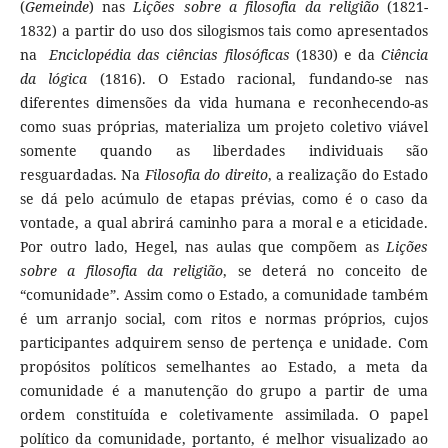
(
Gemeinde
) nas
Lições sobre a filosofia da religião
(1821-
1832) a partir do uso dos silogismos tais como apresentados
na
Enciclopédia das ciências filosóficas
(1830) e da
Ciência
da lógica
(1816). O Estado racional, fundando-se nas
diferentes dimensões da vida humana e reconhecendo-as
como suas próprias, materializa um projeto coletivo viável
somente quando as liberdades individuais são
resguardadas. Na
Filosofia do direito
, a realização do Estado
se dá pelo acúmulo de etapas prévias, como é o caso da
vontade, a qual abrirá caminho para a moral e a eticidade.
Por outro lado, Hegel, nas aulas que compõem as
Lições
sobre a filosofia da religião
, se deterá no conceito de
“comunidade”. Assim como o Estado, a comunidade também
é um arranjo social, com ritos e normas próprios, cujos
participantes adquirem senso de pertença e unidade. Com
propósitos políticos semelhantes ao Estado, a meta da
comunidade é a manutenção do grupo a partir de uma
ordem constituída e coletivamente assimilada. O papel
político da comunidade, portanto, é melhor visualizado ao