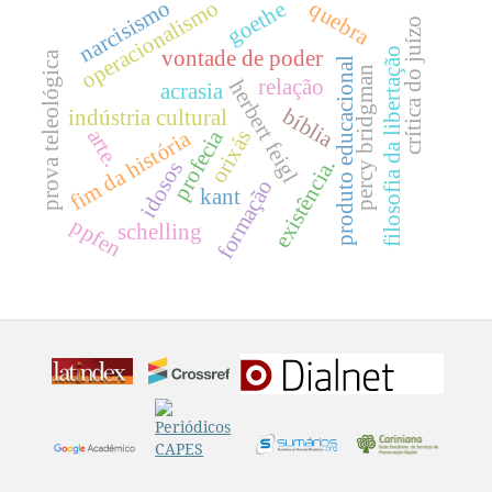
operacionalismo
narcisismo
quebra
goethe
crítica do juízo
filosofia da libertação
vontade de poder
prova teleológica
produto educacional
percy bridgman
relação
herbert feigl
acrasia
bíblia
indústria cultural
arte.
profecia
orixás
fim da história
existência.
idosos
formação
kant
ppfen
schelling