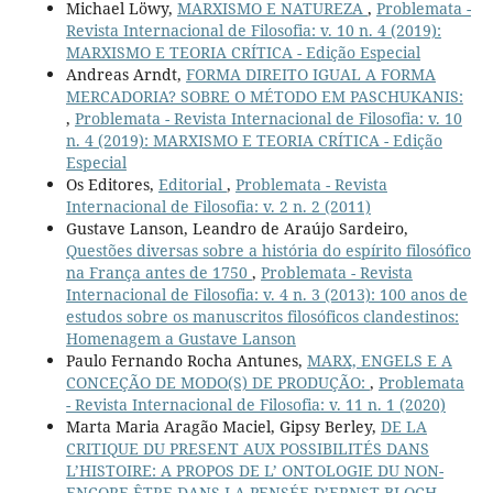
Michael Löwy,
MARXISMO E NATUREZA
,
Problemata -
Revista Internacional de Filosofia: v. 10 n. 4 (2019):
MARXISMO E TEORIA CRÍTICA - Edição Especial
Andreas Arndt,
FORMA DIREITO IGUAL A FORMA
MERCADORIA? SOBRE O MÉTODO EM PASCHUKANIS:
,
Problemata - Revista Internacional de Filosofia: v. 10
n. 4 (2019): MARXISMO E TEORIA CRÍTICA - Edição
Especial
Os Editores,
Editorial
,
Problemata - Revista
Internacional de Filosofia: v. 2 n. 2 (2011)
Gustave Lanson, Leandro de Araújo Sardeiro,
Questões diversas sobre a história do espírito filosófico
na França antes de 1750
,
Problemata - Revista
Internacional de Filosofia: v. 4 n. 3 (2013): 100 anos de
estudos sobre os manuscritos filosóficos clandestinos:
Homenagem a Gustave Lanson
Paulo Fernando Rocha Antunes,
MARX, ENGELS E A
CONCEÇÃO DE MODO(S) DE PRODUÇÃO:
,
Problemata
- Revista Internacional de Filosofia: v. 11 n. 1 (2020)
Marta Maria Aragão Maciel, Gipsy Berley,
DE LA
CRITIQUE DU PRESENT AUX POSSIBILITÉS DANS
L’HISTOIRE: A PROPOS DE L’ ONTOLOGIE DU NON-
ENCORE-ÊTRE DANS LA PENSÉE D’ERNST BLOCH
,