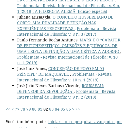
Problemata - Revista Internacional de Filosofia: v. 9 n.
1 (2018): A FILOSOFIA ALEMÃ: Edição especial
Juliana Missaggia,
O CONCEITO HUSSERLIANO DE
CORPO: SUA DUALIDADE E FUNÇÃO NAS
EXPERIÊNCIAS PERCEPTIVAS
,
Problemata - Revista
Internacional de Filosofia: v. 8 n. 3 (2017)
Paulo Fernando Rocha Antunes,
MARX E O “CARÁTER
DE FETICHE/FEITIÇO”: OMISSÕES E EQUÍVOCOS. DE
UMA TRIPLA DEFINIÇÃO A UMA CRÍTICA A ADORNO
,
Problemata - Revista Internacional de Filosofia: v. 10
n. 1 (2019)
José Luiz Ames,
CONCEPÇÃO DE POVO EM "O
PRÍNCIPE" DE MAQUIAVEL
,
Problemata - Revista
Internacional de Filosofia: v. 10 n. 1 (2019)
José João Neves Barbosa Vicente,
ROUSSEAU:
DEFENSOR DA REVOLUÇÃO?
,
Problemata - Revista
Internacional de Filosofia: v. 9 n. 2 (2018)
<<
<
77
78
79
80
81
82
83
84
85
86
>
>>
Você também pode
iniciar uma pesquisa avançada por