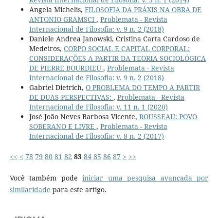
Angela Michelis,
FILOSOFIA DA PRÁXIS NA OBRA DE
ANTONIO GRAMSCI
,
Problemata - Revista
Internacional de Filosofia: v. 9 n. 2 (2018)
Daniele Andrea Janowski, Cristina Carta Cardoso de
Medeiros,
CORPO SOCIAL E CAPITAL CORPORAL:
CONSIDERAÇÕES A PARTIR DA TEORIA SOCIOLÓGICA
DE PIERRE BOURDIEU
,
Problemata - Revista
Internacional de Filosofia: v. 9 n. 2 (2018)
Gabriel Dietrich,
O PROBLEMA DO TEMPO A PARTIR
DE DUAS PERSPECTIVAS:
,
Problemata - Revista
Internacional de Filosofia: v. 11 n. 1 (2020)
José João Neves Barbosa Vicente,
ROUSSEAU: POVO
SOBERANO E LIVRE
,
Problemata - Revista
Internacional de Filosofia: v. 8 n. 2 (2017)
<<
<
78
79
80
81
82
83
84
85
86
87
>
>>
Você também pode
iniciar uma pesquisa avançada por
similaridade
para este artigo.