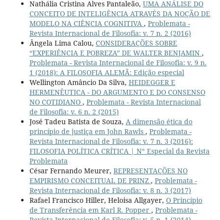
Nathália Cristina Alves Pantaleão,
UMA ANÁLISE DO
CONCEITO DE INTELIGÊNCIA ATRAVÉS DA NOÇÃO DE
MODELO NA CIÊNCIA COGNITIVA
,
Problemata -
Revista Internacional de Filosofia: v. 7 n. 2 (2016)
Ângela Lima Calou,
CONSIDERAÇÕES SOBRE
“EXPERIÊNCIA E POBREZA” DE WALTER BENJAMIN
,
Problemata - Revista Internacional de Filosofia: v. 9 n.
1 (2018): A FILOSOFIA ALEMÃ: Edição especial
Wellington Amâncio Da Silva,
HEIDEGGER E
HERMENÊUTICA - DO ARGUMENTO E DO CONSENSO
NO COTIDIANO
,
Problemata - Revista Internacional
de Filosofia: v. 6 n. 2 (2015)
José Tadeu Batista de Souza,
A dimensão ética do
princípio de justiça em John Rawls
,
Problemata -
Revista Internacional de Filosofia: v. 7 n. 3 (2016):
FILOSOFIA POLÍTICA CRÍTICA | N° Especial da Revista
Problemata
César Fernando Meurer,
REPRESENTAÇÕES NO
EMPIRISMO CONCEITUAL DE PRINZ
,
Problemata -
Revista Internacional de Filosofia: v. 8 n. 3 (2017)
Rafael Francisco Hiller, Heloisa Allgayer,
O Princípio
de Transferência em Karl R. Popper
,
Problemata -
Revista Internacional de Filosofia: v. 5 n. 1 (2014)