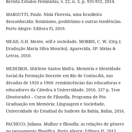
Revista Estudos Feministas, v. 22, n. 3, p. 935-952, 2014.
MARGUTTI, Paulo. Nísia Floresta, uma brasileira
desconhecida: feminismo, positivismo e outras tendências.
Porto Alegre: Editora Fi, 2019.
MEAD, G.H. Mente, self e sociedade. MORRIS, C. W. (Org.);
[tradução Maria Silva Mourão]. Aparecida, SP: Idéias &
Letras, 2010.
MEDEIROS, Shirlene Santos Mafra. Memória e Identidade
Social da Formação Docente em Rio de Contas-BA, nas
décadas de 1920 a 1960: reminiscências das educadoras e
educadores da Cátedra à Universidade. 2016. 337 p. Tese
(Doutorado) – Curso de Filosofia, Programa de Pós-
Graduação em Memória: Linguagem e Sociedade,
Universidade do Estadual do Sudeste da Bahia, Bahia, 2016.
PACHECO, Juliana. Mulher e filosofia: as relações de gênero
no pensamento filosófico. Porto Alegre: Editora Fi, 2015.