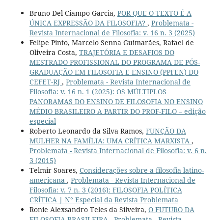
Bruno Del Ciampo Garcia,
POR QUE O TEXTO É A
ÚNICA EXPRESSÃO DA FILOSOFIA?
,
Problemata -
Revista Internacional de Filosofia: v. 16 n. 3 (2025)
Felipe Pinto, Marcelo Senna Guimarães, Rafael de
Oliveira Costa,
TRAJETÓRIA E DESAFIOS DO
MESTRADO PROFISSIONAL DO PROGRAMA DE PÓS-
GRADUAÇÃO EM FILOSOFIA E ENSINO (PPFEN) DO
CEFET-RJ
,
Problemata - Revista Internacional de
Filosofia: v. 16 n. 1 (2025): OS MÚLTIPLOS
PANORAMAS DO ENSINO DE FILOSOFIA NO ENSINO
MÉDIO BRASILEIRO A PARTIR DO PROF-FILO – edição
especial
Roberto Leonardo da Silva Ramos,
FUNÇÃO DA
MULHER NA FAMÍLIA: UMA CRÍTICA MARXISTA
,
Problemata - Revista Internacional de Filosofia: v. 6 n.
3 (2015)
Telmir Soares,
Considerações sobre a filosofia latino-
americana
,
Problemata - Revista Internacional de
Filosofia: v. 7 n. 3 (2016): FILOSOFIA POLÍTICA
CRÍTICA | N° Especial da Revista Problemata
Ronie Alexsandro Teles da Silveira,
O FUTURO DA
FILOSOFIA BRASILEIRA
,
Problemata - Revista