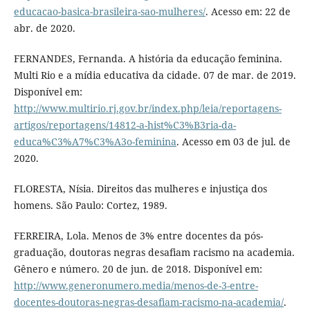
educacao-basica-brasileira-sao-mulheres/
. Acesso em: 22 de
abr. de 2020.
FERNANDES, Fernanda. A história da educação feminina.
Multi Rio e a mídia educativa da cidade. 07 de mar. de 2019.
Disponível em:
http://www.multirio.rj.gov.br/index.php/leia/reportagens-
artigos/reportagens/14812-a-hist%C3%B3ria-da-
educa%C3%A7%C3%A3o-feminina
. Acesso em 03 de jul. de
2020.
FLORESTA, Nísia. Direitos das mulheres e injustiça dos
homens. São Paulo: Cortez, 1989.
FERREIRA, Lola. Menos de 3% entre docentes da pós-
graduação, doutoras negras desafiam racismo na academia.
Gênero e número. 20 de jun. de 2018. Disponível em:
http://www.generonumero.media/menos-de-3-entre-
docentes-doutoras-negras-desafiam-racismo-na-academia/
.