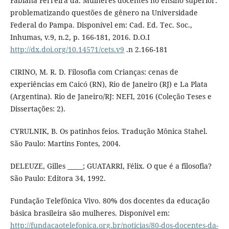
Fabiana Ferreira da. Mulheres docentes no ensino superior:
problematizando questões de gênero na Universidade
Federal do Pampa. Disponível em: Cad. Ed. Tec. Soc.,
Inhumas, v.9, n.2, p. 166-181, 2016. D.O.I
http://dx.doi.org/10.14571/cets.v9
.n 2.166-181
CIRINO, M. R. D. Filosofia com Crianças: cenas de
experiências em Caicó (RN), Rio de Janeiro (RJ) e La Plata
(Argentina). Rio de Janeiro/RJ: NEFI, 2016 (Coleção Teses e
Dissertações: 2).
CYRULNIK, B. Os patinhos feios. Tradução Mônica Stahel.
São Paulo: Martins Fontes, 2004.
DELEUZE, Gilles _____; GUATARRI, Félix. O que é a filosofia?
São Paulo: Editora 34, 1992.
Fundação Telefônica Vivo. 80% dos docentes da educação
básica brasileira são mulheres. Disponível em:
http://fundacaotelefonica.org.br/noticias/80-dos-docentes-da-