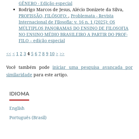
GÊNERO - Edição especial
Rodrigo Marcos de Jesus, Alécio Donizete da Silva,
PROFISSÃO, FILÓSOFO:
,
Problemata - Revista
Internacional de Filosofia: v. 16 n. 1 (2025): OS
MÚLTIPLOS PANORAMAS DO ENSINO DE FILOSOFIA
NO ENSINO MÉDIO BRASILEIRO A PARTIR DO PROF-
FILO – edição especial
<<
<
1
2
3
4
5
6
7
8
9
10
>
>>
Você também pode
iniciar uma pesquisa avançada por
similaridade
para este artigo.
IDIOMA
English
Português (Brasil)