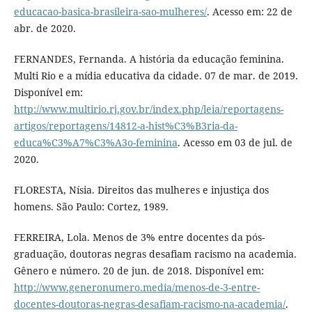
educacao-basica-brasileira-sao-mulheres/
. Acesso em: 22 de
abr. de 2020.
FERNANDES, Fernanda. A história da educação feminina.
Multi Rio e a mídia educativa da cidade. 07 de mar. de 2019.
Disponível em:
http://www.multirio.rj.gov.br/index.php/leia/reportagens-
artigos/reportagens/14812-a-hist%C3%B3ria-da-
educa%C3%A7%C3%A3o-feminina
. Acesso em 03 de jul. de
2020.
FLORESTA, Nísia. Direitos das mulheres e injustiça dos
homens. São Paulo: Cortez, 1989.
FERREIRA, Lola. Menos de 3% entre docentes da pós-
graduação, doutoras negras desafiam racismo na academia.
Gênero e número. 20 de jun. de 2018. Disponível em:
http://www.generonumero.media/menos-de-3-entre-
docentes-doutoras-negras-desafiam-racismo-na-academia/
.