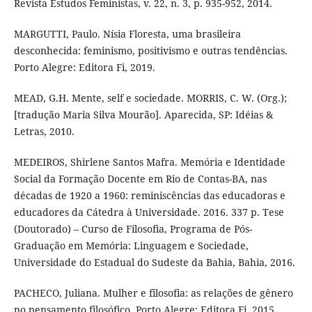
Revista Estudos Feministas, v. 22, n. 3, p. 935-952, 2014.
MARGUTTI, Paulo. Nísia Floresta, uma brasileira
desconhecida: feminismo, positivismo e outras tendências.
Porto Alegre: Editora Fi, 2019.
MEAD, G.H. Mente, self e sociedade. MORRIS, C. W. (Org.);
[tradução Maria Silva Mourão]. Aparecida, SP: Idéias &
Letras, 2010.
MEDEIROS, Shirlene Santos Mafra. Memória e Identidade
Social da Formação Docente em Rio de Contas-BA, nas
décadas de 1920 a 1960: reminiscências das educadoras e
educadores da Cátedra à Universidade. 2016. 337 p. Tese
(Doutorado) – Curso de Filosofia, Programa de Pós-
Graduação em Memória: Linguagem e Sociedade,
Universidade do Estadual do Sudeste da Bahia, Bahia, 2016.
PACHECO, Juliana. Mulher e filosofia: as relações de gênero
no pensamento filosófico. Porto Alegre: Editora Fi, 2015.