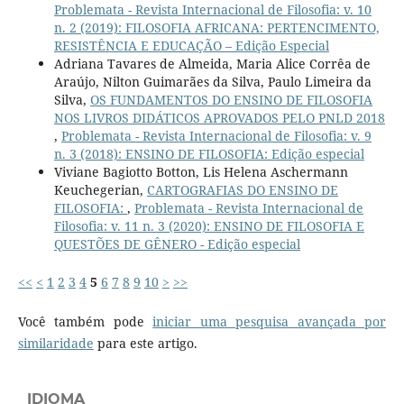
Problemata - Revista Internacional de Filosofia: v. 10
n. 2 (2019): FILOSOFIA AFRICANA: PERTENCIMENTO,
RESISTÊNCIA E EDUCAÇÃO – Edição Especial
Adriana Tavares de Almeida, Maria Alice Corrêa de
Araújo, Nilton Guimarães da Silva, Paulo Limeira da
Silva,
OS FUNDAMENTOS DO ENSINO DE FILOSOFIA
NOS LIVROS DIDÁTICOS APROVADOS PELO PNLD 2018
,
Problemata - Revista Internacional de Filosofia: v. 9
n. 3 (2018): ENSINO DE FILOSOFIA: Edição especial
Viviane Bagiotto Botton, Lis Helena Aschermann
Keuchegerian,
CARTOGRAFIAS DO ENSINO DE
FILOSOFIA:
,
Problemata - Revista Internacional de
Filosofia: v. 11 n. 3 (2020): ENSINO DE FILOSOFIA E
QUESTÕES DE GÊNERO - Edição especial
<<
<
1
2
3
4
5
6
7
8
9
10
>
>>
Você também pode
iniciar uma pesquisa avançada por
similaridade
para este artigo.
IDIOMA