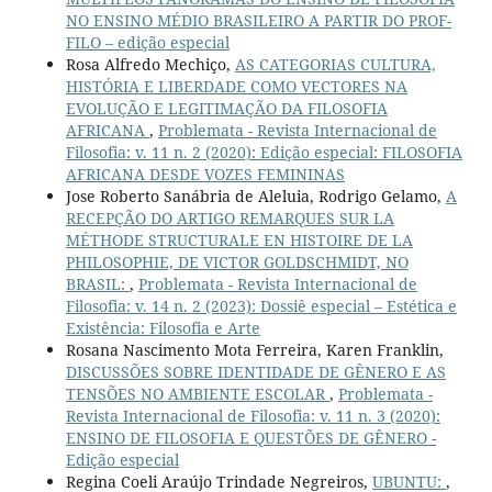
NO ENSINO MÉDIO BRASILEIRO A PARTIR DO PROF-
FILO – edição especial
Rosa Alfredo Mechiço,
AS CATEGORIAS CULTURA,
HISTÓRIA E LIBERDADE COMO VECTORES NA
EVOLUÇÃO E LEGITIMAÇÃO DA FILOSOFIA
AFRICANA
,
Problemata - Revista Internacional de
Filosofia: v. 11 n. 2 (2020): Edição especial: FILOSOFIA
AFRICANA DESDE VOZES FEMININAS
Jose Roberto Sanábria de Aleluia, Rodrigo Gelamo,
A
RECEPÇÃO DO ARTIGO REMARQUES SUR LA
MÉTHODE STRUCTURALE EN HISTOIRE DE LA
PHILOSOPHIE, DE VICTOR GOLDSCHMIDT, NO
BRASIL:
,
Problemata - Revista Internacional de
Filosofia: v. 14 n. 2 (2023): Dossiê especial – Estética e
Existência: Filosofia e Arte
Rosana Nascimento Mota Ferreira, Karen Franklin,
DISCUSSÕES SOBRE IDENTIDADE DE GÊNERO E AS
TENSÕES NO AMBIENTE ESCOLAR
,
Problemata -
Revista Internacional de Filosofia: v. 11 n. 3 (2020):
ENSINO DE FILOSOFIA E QUESTÕES DE GÊNERO -
Edição especial
Regina Coeli Araújo Trindade Negreiros,
UBUNTU:
,