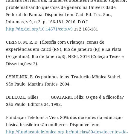
Fabiana Ferreira da. Mulheres docentes no ensino superior:
problematizando questões de gênero na Universidade
Federal do Pampa. Disponível em: Cad. Ed. Tec. Soc.,
Inhumas, v.9, n.2, p. 166-181, 2016. D.O.I
http://dx.doi.org/10.14571/cets.v9
.n 2.166-181
CIRINO, M. R. D. Filosofia com Crianças: cenas de
experiências em Caicó (RN), Rio de Janeiro (RJ) e La Plata
(Argentina). Rio de Janeiro/RJ: NEFI, 2016 (Coleção Teses e
Dissertações: 2).
CYRULNIK, B. Os patinhos feios. Tradução Mônica Stahel.
São Paulo: Martins Fontes, 2004.
DELEUZE, Gilles _____; GUATARRI, Félix. O que é a filosofia?
São Paulo: Editora 34, 1992.
Fundação Telefônica Vivo. 80% dos docentes da educação
básica brasileira são mulheres. Disponível em:
http://fundacaotelefonica.org.br/noticias/80-dos-docentes-da-