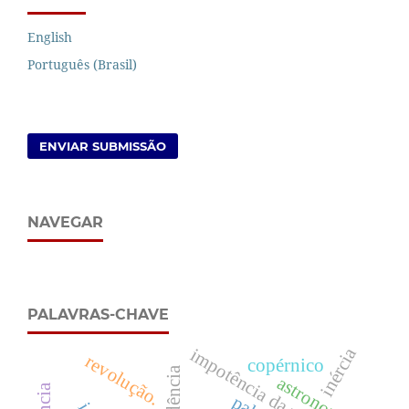
English
Português (Brasil)
ENVIAR SUBMISSÃO
NAVEGAR
PALAVRAS-CHAVE
inércia
impotência da natureza
revolução.
copérnico
evidência
astronomia