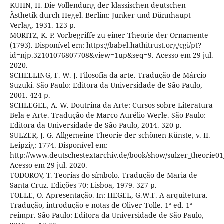
KUHN, H. Die Vollendung der klassischen deutschen
Ästhetik durch Hegel. Berlim: Junker und Dünnhaupt
Verlag, 1931. 123 p.
MORITZ, K. P. Vorbegriffe zu einer Theorie der Ornamente
(1793). Disponível em: https://babel.hathitrust.org/cgi/pt?
id=njp.32101076807708&view=1up&seq=9. Acesso em 29 jul.
2020.
SCHELLING, F. W. J. Filosofia da arte. Tradução de Márcio
Suzuki. São Paulo: Editora da Universidade de São Paulo,
2001. 424 p.
SCHLEGEL, A. W. Doutrina da Arte: Cursos sobre Literatura
Bela e Arte. Tradução de Marco Aurélio Werle. São Paulo:
Editora da Universidade de São Paulo, 2014. 320 p.
SULZER, J. G. Allgemeine Theorie der schönen Künste, v. II.
Leipzig: 1774. Disponível em:
http://www.deutschestextarchiv.de/book/show/sulzer_theorie01
Acesso em 29 jul. 2020.
TODOROV, T. Teorias do símbolo. Tradução de Maria de
Santa Cruz. Edições 70: Lisboa, 1979. 327 p.
TOLLE, O. Apresentação. In: HEGEL, G.W.F. A arquitetura.
Tradução, introdução e notas de Oliver Tolle. 1ª ed. 1ª
reimpr. São Paulo: Editora da Universidade de São Paulo,