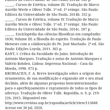
______. Cursos de Estética, volume III. Tradução de Marco
Aurélio Werle e Oliver Tolle. 1ª ed. 1ª reimpr. São Paulo:
Editora da Universidade de São Paulo, 2014b. 352 p.
______. Cursos de Estética, volume IV. Tradução de Marco
Aurélio Werle e Oliver Tolle. 1ª ed. 1ª reimpr. São Paulo:
Editora da Universidade de São Paulo, 2014c. 287 p.
______. Enciclopédia das ciências filosóficas em compêndio:
1830, Volume III: a filosofia do espírito. Tradução de Paulo
Meneses com a colaboração do Pe. José Machado. 2ª ed. São
Paulo: Edições Loyola, 2011. 365 p.
KANT, I. Crítica da Faculdade do Juízo. Introdução de
António Marques. Tradução e notas de António Marques e
Valério Rohden. Lisboa: Imprensa Nacional – Casa da
Moeda, 1998. 473 p.
KRUBSACIUS, F. A. Breve investigação sobre a origem dos
ornamentos, de sua modificação e expansão até o seu atual
declínio, além de algumas propostas bem-intencionadas
para o aperfeiçoamento e regramento de todos os tipos de
adereço. Tradução de Oliver Tolle. Rapsódia, n. 9, p. 219-
226, 2015. Disponível em:
http://www.revistas.usp.br/rapsodia/article/view/113688.
Acesso em 30 jul. 2020.