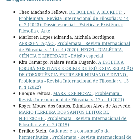
Theo Machado Fellows,
DE BOILEAU A BECKETT:
,
Problemata - Revista Internacional de Filosofia: v. 14
n. 2 (2023): Dossiê especial – Estética e Existência:
Filosofia e Arte
Marloren Lopes Miranda, Michela Bordignon,
APRESENTAÇÃO
,
Problemata - Revista Internacional
de Filosofia: v. 11 n. 4 (2020): HEGEL: DIALÉTICA,
CIÊNCIA E LIBERDADE - Edição especial
Kim Camargo, Naiara Paula Eugenio,
A ESTÉTICA
IORUBÁ NOS ITANS E ORIKIS DE ÈṢÙ E SUA RELAÇÃO
DE COEXISTÊNCIA ENTRE SER HUMANO E DIVINO
,
Problemata - Revista Internacional de Filosofia: v. 13
n. 1 (2022)
Enoque Feitosa,
MARX E SPINOZA:
,
Problemata -
Revista Internacional de Filosofia: v. 12 n. 1 (2021)
Roger Moura dos Santos, Edmilson Alves de Azevedo,
MÁRIO FERREIRA DOS SANTOS LEITOR DE
NIETZSCHE
,
Problemata - Revista Internacional de
Filosofia: v. 6 n. 2 (2015)
Ernildo Stein,
Gadamer e a consumação da
hermenêutica
,
Problemata - Revista Internacional de