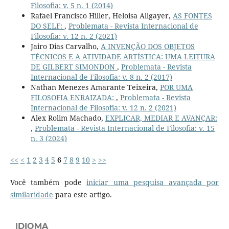
Filosofia: v. 5 n. 1 (2014)
Rafael Francisco Hiller, Heloisa Allgayer,
AS FONTES
DO SELF:
,
Problemata - Revista Internacional de
Filosofia: v. 12 n. 2 (2021)
Jairo Dias Carvalho,
A INVENÇÃO DOS OBJETOS
TÉCNICOS E A ATIVIDADE ARTÍSTICA: UMA LEITURA
DE GILBERT SIMONDON
,
Problemata - Revista
Internacional de Filosofia: v. 8 n. 2 (2017)
Nathan Menezes Amarante Teixeira,
POR UMA
FILOSOFIA ENRAIZADA:
,
Problemata - Revista
Internacional de Filosofia: v. 12 n. 2 (2021)
Alex Rolim Machado,
EXPLICAR, MEDIAR E AVANÇAR:
,
Problemata - Revista Internacional de Filosofia: v. 15
n. 3 (2024)
<<
<
1
2
3
4
5
6
7
8
9
10
>
>>
Você também pode
iniciar uma pesquisa avançada por
similaridade
para este artigo.
IDIOMA