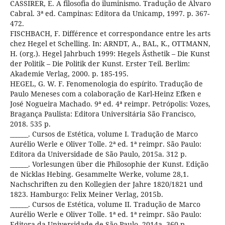
CASSIRER, E. A filosofia do iluminismo. Tradução de Álvaro
Cabral. 3ª ed. Campinas: Editora da Unicamp, 1997. p. 367-
472.
FISCHBACH, F. Différence et correspondance entre les arts
chez Hegel et Schelling. In: ARNDT, A., BAL, K., OTTMANN,
H. (org.). Hegel Jahrbuch 1999: Hegels Ästhetik – Die Kunst
der Politik – Die Politik der Kunst. Erster Teil. Berlim:
Akademie Verlag, 2000. p. 185-195.
HEGEL, G. W. F. Fenomenologia do espírito. Tradução de
Paulo Meneses com a colaboração de Karl-Heinz Efken e
José Nogueira Machado. 9ª ed. 4ª reimpr. Petrópolis: Vozes,
Bragança Paulista: Editora Universitária São Francisco,
2018. 535 p.
______. Cursos de Estética, volume I. Tradução de Marco
Aurélio Werle e Oliver Tolle. 2ª ed. 1ª reimpr. São Paulo:
Editora da Universidade de São Paulo, 2015a. 312 p.
______. Vorlesungen über die Philosophie der Kunst. Edição
de Nicklas Hebing. Gesammelte Werke, volume 28,1.
Nachschriften zu den Kollegien der Jahre 1820/1821 und
1823. Hamburgo: Felix Meiner Verlag, 2015b.
______. Cursos de Estética, volume II. Tradução de Marco
Aurélio Werle e Oliver Tolle. 1ª ed. 1ª reimpr. São Paulo:
Editora da Universidade de São Paulo, 2014a. 360 p.