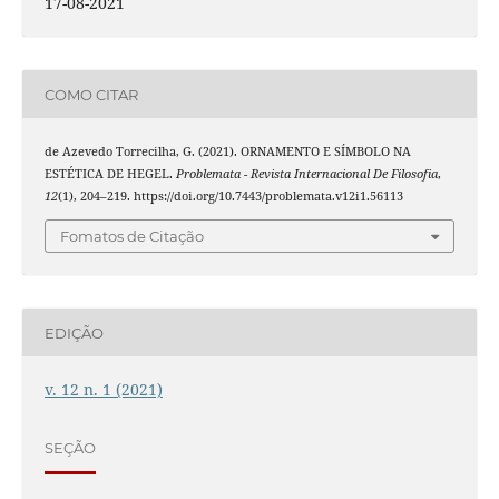
17-08-2021
COMO CITAR
de Azevedo Torrecilha, G. (2021). ORNAMENTO E SÍMBOLO NA
ESTÉTICA DE HEGEL.
Problemata - Revista Internacional De Filosofia
,
12
(1), 204–219. https://doi.org/10.7443/problemata.v12i1.56113
Fomatos de Citação
EDIÇÃO
v. 12 n. 1 (2021)
SEÇÃO