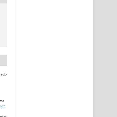
evedo
uma
tion