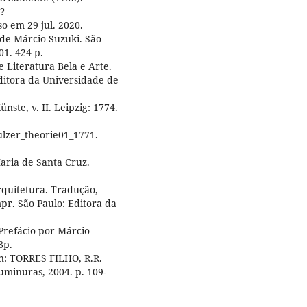
t?
 em 29 jul. 2020.
 de Márcio Suzuki. São
01. 424 p.
 Literatura Bela e Arte.
ditora da Universidade de
ste, v. II. Leipzig: 1774.
ulzer_theorie01_1771.
aria de Santa Cruz.
rquitetura. Tradução,
mpr. São Paulo: Editora da
 Prefácio por Márcio
8p.
In: TORRES FILHO, R.R.
Iluminuras, 2004. p. 109-