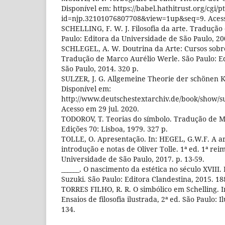
Disponível em: https://babel.hathitrust.org/cgi/p
id=njp.32101076807708&view=1up&seq=9. Acesso
SCHELLING, F. W. J. Filosofia da arte. Tradução
Paulo: Editora da Universidade de São Paulo, 20
SCHLEGEL, A. W. Doutrina da Arte: Cursos sobre
Tradução de Marco Aurélio Werle. São Paulo: E
São Paulo, 2014. 320 p.
SULZER, J. G. Allgemeine Theorie der schönen Kün
Disponível em:
http://www.deutschestextarchiv.de/book/show/s
Acesso em 29 jul. 2020.
TODOROV, T. Teorias do símbolo. Tradução de M
Edições 70: Lisboa, 1979. 327 p.
TOLLE, O. Apresentação. In: HEGEL, G.W.F. A a
introdução e notas de Oliver Tolle. 1ª ed. 1ª rei
Universidade de São Paulo, 2017. p. 13-59.
______. O nascimento da estética no século XVIII.
Suzuki. São Paulo: Editora Clandestina, 2015. 18
TORRES FILHO, R. R. O simbólico em Schelling. 
Ensaios de filosofia ilustrada, 2ª ed. São Paulo: 
134.