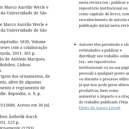
nesta revista (ex.: publicar 
 de Marco Aurélio Werle e
repositório institucional ou
ra da Universidade de São
como capítulo de livro), co
reconhecimento de autoria 
 de Marco Aurélio Werle e
publicação inicial nesta revis
ra da Universidade de São
 compêndio: 1830, Volume
Autores têm permissão e sã
Meneses com a colaboração
estimulados a publicar e
oyola, 2011. 365 p.
distribuir seu trabalho onli
ção de António Marques.
(ex.: em repositórios
 Rohden. Lisboa:
institucionais ou na sua pág
p.
pessoal) a qualquer ponto a
origem dos ornamentos, de
ou durante o processo editor
ínio, além de algumas
já que isso pode gerar alter
amento e regramento de
produtivas, bem como
le. Rapsódia, n. 9, p.
aumentar o impacto e a cita
do trabalho publicado (Veja
/113688. Acesso em 30 jul.
Efeito do Acesso Livre
).
chen Ästhetik durch
31. 123 p.
 Ornamente (1793).