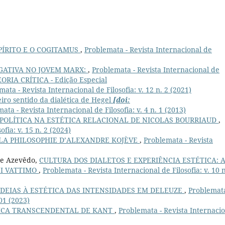
PÍRITO E O COGITAMUS
,
Problemata - Revista Internacional de
GATIVA NO JOVEM MARX:
,
Problemata - Revista Internacional de
TEORIA CRÍTICA - Edição Especial
ata - Revista Internacional de Filosofia: v. 12 n. 2 (2021)
ro sentido da dialética de Hegel
[doi:
ata - Revista Internacional de Filosofia: v. 4 n. 1 (2013)
POLÍTICA NA ESTÉTICA RELACIONAL DE NICOLAS BOURRIAUD
,
fia: v. 15 n. 2 (2024)
 LA PHILOSOPHIE D’ALEXANDRE KOJÈVE
,
Problemata - Revista
 de Azevêdo,
CULTURA DOS DIALETOS E EXPERIÊNCIA ESTÉTICA: 
NI VATTIMO
,
Problemata - Revista Internacional de Filosofia: v. 10 n
IDEIAS À ESTÉTICA DAS INTENSIDADES EM DELEUZE
,
Problemata
 01 (2023)
TICA TRANSCENDENTAL DE KANT
,
Problemata - Revista Internaci