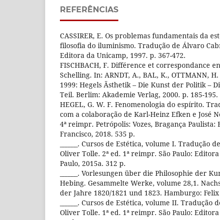
REFERÊNCIAS
CASSIRER, E. Os problemas fundamentais da esté
filosofia do iluminismo. Tradução de Álvaro Cab
Editora da Unicamp, 1997. p. 367-472.
FISCHBACH, F. Différence et correspondance ent
Schelling. In: ARNDT, A., BAL, K., OTTMANN, H. 
1999: Hegels Ästhetik – Die Kunst der Politik – Di
Teil. Berlim: Akademie Verlag, 2000. p. 185-195.
HEGEL, G. W. F. Fenomenologia do espírito. Tr
com a colaboração de Karl-Heinz Efken e José N
4ª reimpr. Petrópolis: Vozes, Bragança Paulista: 
Francisco, 2018. 535 p.
______. Cursos de Estética, volume I. Tradução 
Oliver Tolle. 2ª ed. 1ª reimpr. São Paulo: Edito
Paulo, 2015a. 312 p.
______. Vorlesungen über die Philosophie der Kun
Hebing. Gesammelte Werke, volume 28,1. Nachsc
der Jahre 1820/1821 und 1823. Hamburgo: Felix
______. Cursos de Estética, volume II. Tradução
Oliver Tolle. 1ª ed. 1ª reimpr. São Paulo: Edito