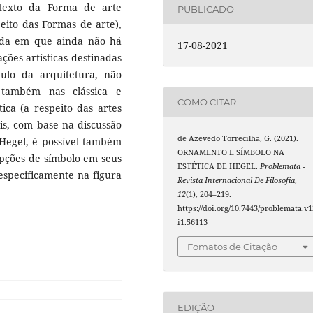
ntexto da Forma de arte
PUBLICADO
peito das Formas de arte),
ida em que ainda não há
17-08-2021
ções artísticas destinadas
lo da arquitetura, não
também nas clássica e
COMO CITAR
ica (a respeito das artes
ais, com base na discussão
de Azevedo Torrecilha, G. (2021).
 Hegel, é possível também
ORNAMENTO E SÍMBOLO NA
pções de símbolo em seus
ESTÉTICA DE HEGEL.
Problemata -
specificamente na figura
Revista Internacional De Filosofia
,
12
(1), 204–219.
https://doi.org/10.7443/problemata.v1
i1.56113
Fomatos de Citação
EDIÇÃO