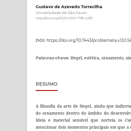
Gustavo de Azevedo Torrecilha
Universidade de São Paulo
https://orcid.org/0000-0001-7785-4395
DOI:
https://doi.org/10.7443/problemata.v12i1.5
Hegel, estética, ornamento, sí
Palavras-chave:
RESUMO
A filosofia da arte de Hegel, ainda que indire
do ornamento dentro do âmbito do desenvolvi
Ideia e material sensível que norteia os
Cu
mencionar dois momentos principais em que a