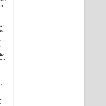
ista
s:
ta o
ão,
 sob
s
lho
oria
ra
s
a
a