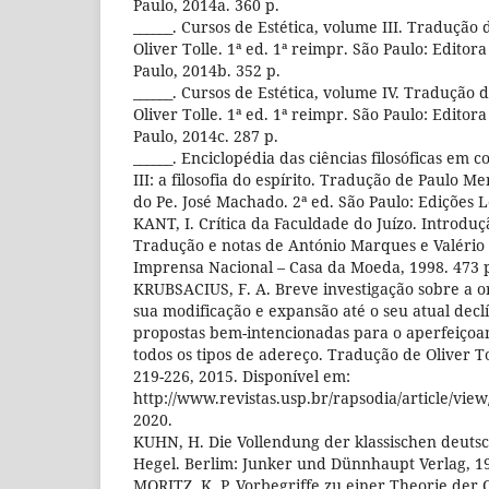
Paulo, 2014a. 360 p.
______. Cursos de Estética, volume III. Tradução
Oliver Tolle. 1ª ed. 1ª reimpr. São Paulo: Edito
Paulo, 2014b. 352 p.
______. Cursos de Estética, volume IV. Tradução
Oliver Tolle. 1ª ed. 1ª reimpr. São Paulo: Edito
Paulo, 2014c. 287 p.
______. Enciclopédia das ciências filosóficas em
III: a filosofia do espírito. Tradução de Paulo 
do Pe. José Machado. 2ª ed. São Paulo: Edições L
KANT, I. Crítica da Faculdade do Juízo. Introdu
Tradução e notas de António Marques e Valério
Imprensa Nacional – Casa da Moeda, 1998. 473 
KRUBSACIUS, F. A. Breve investigação sobre a 
sua modificação e expansão até o seu atual decl
propostas bem-intencionadas para o aperfeiço
todos os tipos de adereço. Tradução de Oliver Tol
219-226, 2015. Disponível em:
http://www.revistas.usp.br/rapsodia/article/view
2020.
KUHN, H. Die Vollendung der klassischen deuts
Hegel. Berlim: Junker und Dünnhaupt Verlag, 19
MORITZ, K. P. Vorbegriffe zu einer Theorie der