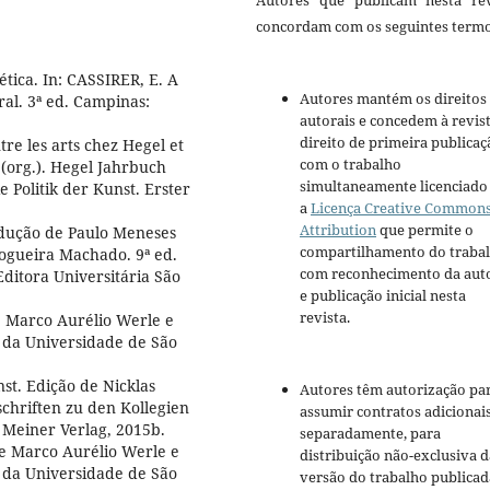
Autores que publicam nesta rev
concordam com os seguintes termo
tica. In: CASSIRER, E. A
Autores mantém os direitos
ral. 3ª ed. Campinas:
autorais e concedem à revis
direito de primeira publicaç
re les arts chez Hegel et
com o trabalho
(org.). Hegel Jahrbuch
simultaneamente licenciado
e Politik der Kunst. Erster
a
Licença Creative Common
Attribution
que permite o
adução de Paulo Meneses
compartilhamento do traba
ogueira Machado. 9ª ed.
com reconhecimento da aut
Editora Universitária São
e publicação inicial nesta
revista.
de Marco Aurélio Werle e
ra da Universidade de São
st. Edição de Nicklas
Autores têm autorização pa
hriften zu den Kollegien
assumir contratos adicionai
 Meiner Verlag, 2015b.
separadamente, para
 de Marco Aurélio Werle e
distribuição não-exclusiva d
ra da Universidade de São
versão do trabalho publicad