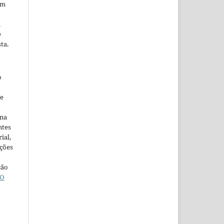
em
m
e
ta.
o
ne
ina
ntes
ial,
ações
ção
O