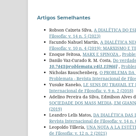
Artigos Semelhantes
Robson Caixeta Silva,
A DIALÉTICA DO ES
Filosofia: v. 14 n. 5 (2023)
Facundo Nahuel Martín,
A DIALÉTICA NE
Filosofia: v. 10 n. 4 (2019): MARXISMO E 
Enoque Feitosa,
MARX E SPINOZA
,
Problem
Danilo Vaz-Curado R. M. Costa,
Do verdadei
10.7443/problemata.v4i1.15966]
,
Problem
Nicholas Rauschenberg,
O PROBLEMA DA 
Problemata - Revista Internacional de Filoso
Yusuke Kaneko,
LE SENS DU TRAVAIL ET
Internacional de Filosofia: v. 9 n. 2 (2018)
Adelino Pereira da Silva, Edmilson Alves
SOCIEDADE DOS MASS MEDIA, EM GIAN
(2019)
Leandro Lelis Matos,
DA DIALÉTICA DAS 
Revista Internacional de Filosofia: v. 14 n.
Leopoldo Tillería,
UNA NOTA A LA ESTÉ
de Filosofia: v. 12 n. 2 (2021)