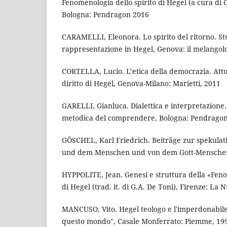
Fenomenologia dello spirito di Hegel (a cura di G
Bologna: Pendragon 2016
CARAMELLI, Eleonora. Lo spirito del ritorno. St
rappresentazione in Hegel, Genova: il melangol
CORTELLA, Lucio. L’etica della democrazia. Attual
diritto di Hegel, Genova-Milano: Marietti, 2011
GARELLI, Gianluca. Dialettica e interpretazione.
metodica del comprendere, Bologna: Pendragon
GÖSCHEL, Karl Friedrich. Beiträge zur spekulat
und dem Menschen und von dem Gott-Menschen,
HYPPOLITE, Jean. Genesi e struttura della «Feno
di Hegel (trad. it. di G.A. De Toni), Firenze: La 
MANCUSO, Vito. Hegel teologo e l'imperdonabile 
questo mondo", Casale Monferrato: Piemme, 19