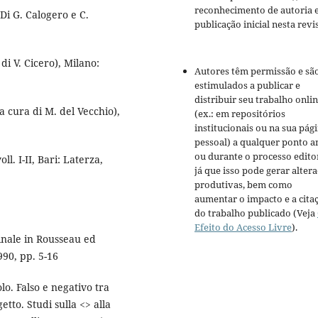
reconhecimento de autoria 
. Di G. Calogero e C.
publicação inicial nesta revis
. di V. Cicero), Milano:
Autores têm permissão e sã
estimulados a publicar e
distribuir seu trabalho onli
(a cura di M. del Vecchio),
(ex.: em repositórios
institucionais ou na sua pág
pessoal) a qualquer ponto a
ou durante o processo editor
oll. I-II, Bari: Laterza,
já que isso pode gerar alter
produtivas, bem como
aumentar o impacto e a cita
do trabalho publicado (Veja
Efeito do Acesso Livre
).
inale in Rousseau ed
990, pp. 5-16
lo. Falso e negativo tra
tto. Studi sulla <> alla