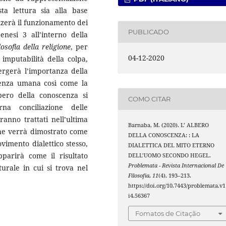
ta lettura sia alla base
izzerà il funzionamento dei
PUBLICADO
Genesi 3 all’interno della
losofia della religione
, per
04-12-2020
imputabilità della colpa,
ergerà l’importanza della
ienza umana così come la
lbero della conoscenza si
COMO CITAR
rna conciliazione delle
ranno trattati nell’ultima
Barnaba, M. (2020). L’ ALBERO
che verrà dimostrato come
DELLA CONOSCENZA: : LA
imento dialettico stesso,
DIALETTICA DEL MITO ETERNO
pparirà come il risultato
DELL’UOMO SECONDO HEGEL.
Problemata - Revista Internacional De
turale in cui si trova nel
Filosofia
,
11
(4), 193–213.
https://doi.org/10.7443/problemata.v1
i4.56367
Fomatos de Citação