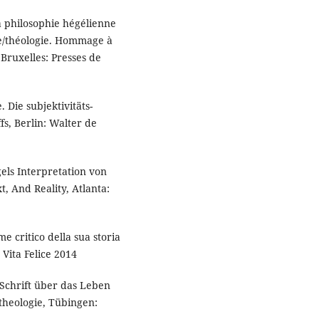
a philosophie hégélienne
hie/théologie. Hommage à
Bruxelles: Presses de
Die subjektivitäts-
fs, Berlin: Walter de
gels Interpretation von
xt, And Reality, Atlanta:
e critico della sua storia
a Vita Felice 2014
 Schrift über das Leben
theologie, Tübingen: