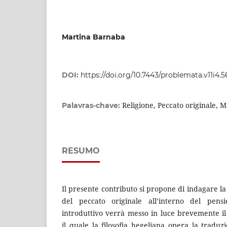
Martina Barnaba
DOI:
https://doi.org/10.7443/problemata.v11i4.
Religione, Peccato originale, Ma
Palavras-chave:
RESUMO
Il presente contributo si propone di indagare la
del peccato originale all’interno del pen
introduttivo verrà messo in luce brevemente i
il quale la filosofia hegeliana opera la tradu