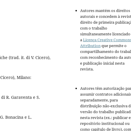
Autores mantém os direitos
autorais e concedem à revis
direito de primeira publicaç
com o trabalho
simultaneamente licenciado
a
Licença Creative Common
Attribution
que permite o
compartilhamento do traba
he (trad. it. di V. Cicero),
com reconhecimento da aut
e publicação inicial nesta
revista.
. Cicero), Milano:
Autores têm autorização pa
assumir contratos adicionai
t. di R. Garaventa e S.
separadamente, para
distribuição não-exclusiva d
versão do trabalho publicad
Di G. Bonacina e L.
nesta revista (ex.: publicar 
repositório institucional ou
como capítulo de livro), co