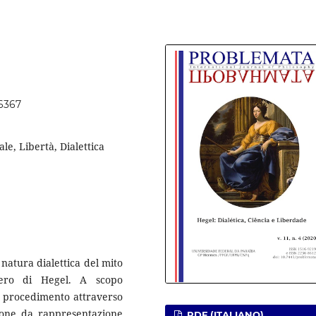
56367
le, Libertà, Dialettica
 natura dialettica del mito
siero di Hegel. A scopo
l procedimento attraverso
zione da rappresentazione
PDF (ITALIANO)