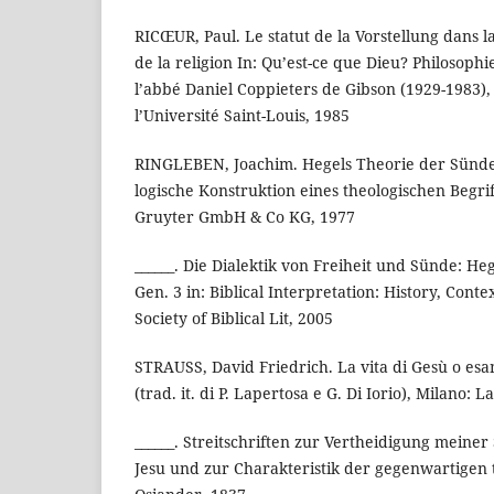
RICŒUR, Paul. Le statut de la Vorstellung dans l
de la religion In: Qu’est-ce que Dieu? Philosop
l’abbé Daniel Coppieters de Gibson (1929-1983), 
l’Université Saint-Louis, 1985
RINGLEBEN, Joachim. Hegels Theorie der Sünde. 
logische Konstruktion eines theologischen Begrif
Gruyter GmbH & Co KG, 1977
______. Die Dialektik von Freiheit und Sünde: He
Gen. 3 in: Biblical Interpretation: History, Conte
Society of Biblical Lit, 2005
STRAUSS, David Friedrich. La vita di Gesù o esam
(trad. it. di P. Lapertosa e G. Di Iorio), Milano: L
______. Streitschriften zur Vertheidigung meiner
Jesu und zur Charakteristik der gegenwartigen 