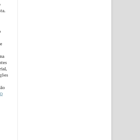
e
ta.
o
ne
ina
ntes
ial,
ações
ção
O