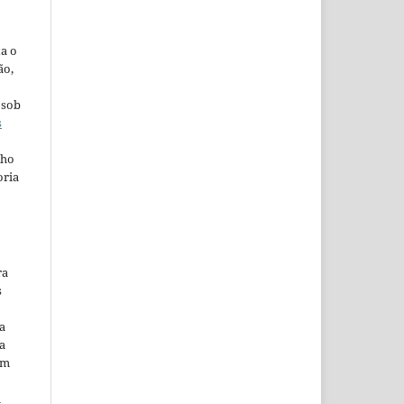
ta o
ão,
 sob
s
lho
oria
ra
s
a
a
em
m