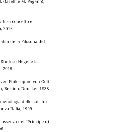
. Garelli e M. Pagano),
udi su concetto e
o, 2016
ità della Filosofia del
 Studi su Hegel e la
, 2015
iven Philosophie von Gott
 Berlino: Duncker 1838
menologia dello spirito»
Nuova Italia, 1999
assenza del "Principe di
96