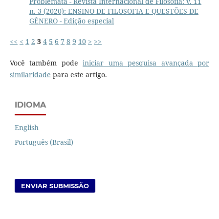
Problemata - Revista Internacional de Filosofia: v. 11
n. 3 (2020): ENSINO DE FILOSOFIA E QUESTÕES DE
GÊNERO - Edição especial
<<
<
1
2
3
4
5
6
7
8
9
10
>
>>
Você também pode
iniciar uma pesquisa avançada por
similaridade
para este artigo.
IDIOMA
English
Português (Brasil)
ENVIAR SUBMISSÃO