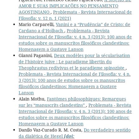
AMOR E SUAS IMPLICAÇÕES NO PENSAMENTO
AGOSTINIANO
,
Problemata - Revista Internacional de
Filosofia: v. 12 n. 1 (2021)
Mario Carparelli,
Vanini e a “Prudência” de Cristo: de
Cardano a d’Holbach
,
Problemata - Revista
Internacional de Filosofia: v. 4 n. 3 (2013): 100 anos de
estudos sobre os manuscritos filosóficos clandestinos:
Homenagem a Gustave Lanson
Gianni Paganini,
Deux modèles pour la sécularisation
de l’histoire juive : Le paradigme libertin du
Theophrastus redivivus et le paradigme spinoziste
,
Problemata - Revista Internacional de Filosofia: v. 4 n.
3 (2013): 100 anos de estudos sobre os manuscritos
filosóficos clandestinos: Homenagem a Gustave
Lanson
Alain Mothu,
Fantômes philosophiques: Remarques
sur les “manuscrits clandestins”
,
Problemata - Revista
Internacional de Filosofia: v. 4 n. 3 (2013): 100 anos de
estudos sobre os manuscritos filosóficos clandestinos:
Homenagem a Gustave Lanson
Danilo Vaz-Curado R. M. Costa,
Do verdadeiro sentido
da dialética de Hegel
[doi: