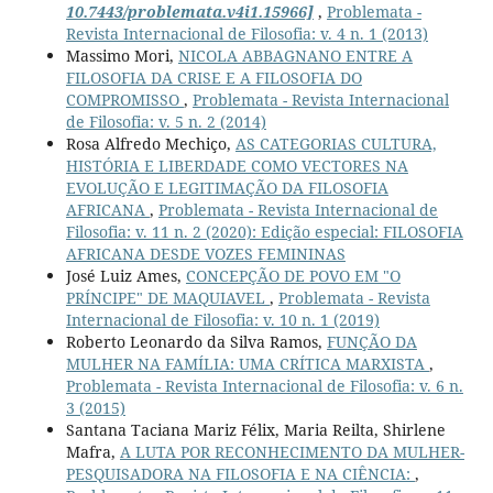
10.7443/problemata.v4i1.15966]
,
Problemata -
Revista Internacional de Filosofia: v. 4 n. 1 (2013)
Massimo Mori,
NICOLA ABBAGNANO ENTRE A
FILOSOFIA DA CRISE E A FILOSOFIA DO
COMPROMISSO
,
Problemata - Revista Internacional
de Filosofia: v. 5 n. 2 (2014)
Rosa Alfredo Mechiço,
AS CATEGORIAS CULTURA,
HISTÓRIA E LIBERDADE COMO VECTORES NA
EVOLUÇÃO E LEGITIMAÇÃO DA FILOSOFIA
AFRICANA
,
Problemata - Revista Internacional de
Filosofia: v. 11 n. 2 (2020): Edição especial: FILOSOFIA
AFRICANA DESDE VOZES FEMININAS
José Luiz Ames,
CONCEPÇÃO DE POVO EM "O
PRÍNCIPE" DE MAQUIAVEL
,
Problemata - Revista
Internacional de Filosofia: v. 10 n. 1 (2019)
Roberto Leonardo da Silva Ramos,
FUNÇÃO DA
MULHER NA FAMÍLIA: UMA CRÍTICA MARXISTA
,
Problemata - Revista Internacional de Filosofia: v. 6 n.
3 (2015)
Santana Taciana Mariz Félix, Maria Reilta, Shirlene
Mafra,
A LUTA POR RECONHECIMENTO DA MULHER-
PESQUISADORA NA FILOSOFIA E NA CIÊNCIA:
,