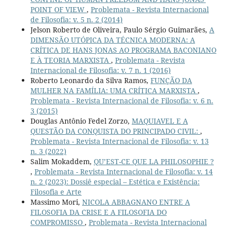
POINT OF VIEW
,
Problemata - Revista Internacional
de Filosofia: v. 5 n. 2 (2014)
Jelson Roberto de Oliveira, Paulo Sérgio Guimarães,
A
DIMENSÃO UTÓPICA DA TÉCNICA MODERNA: A
CRÍTICA DE HANS JONAS AO PROGRAMA BACONIANO
E À TEORIA MARXISTA
,
Problemata - Revista
Internacional de Filosofia: v. 7 n. 1 (2016)
Roberto Leonardo da Silva Ramos,
FUNÇÃO DA
MULHER NA FAMÍLIA: UMA CRÍTICA MARXISTA
,
Problemata - Revista Internacional de Filosofia: v. 6 n.
3 (2015)
Douglas Antônio Fedel Zorzo,
MAQUIAVEL E A
QUESTÃO DA CONQUISTA DO PRINCIPADO CIVIL:
,
Problemata - Revista Internacional de Filosofia: v. 13
n. 3 (2022)
Salim Mokaddem,
QU’EST-CE QUE LA PHILOSOPHIE ?
,
Problemata - Revista Internacional de Filosofia: v. 14
n. 2 (2023): Dossiê especial – Estética e Existência:
Filosofia e Arte
Massimo Mori,
NICOLA ABBAGNANO ENTRE A
FILOSOFIA DA CRISE E A FILOSOFIA DO
COMPROMISSO
,
Problemata - Revista Internacional