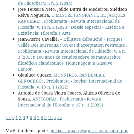
de Filosofia: v. 5 n. 2 (2014)
José Teixeira Neto, Joildo Dutra de Medeiros, Suédson
Relva Nogueira,
O MESTRE IGNORANTE DE JACQUES
RANCIÈRE:
,
Problemata - Revista Internacional de
Filosofia: v. 14 n. 2 (2023): Dossiê especial – Estética e
Existência: Filosofia e Arte
Jean-Pierre Cavaillé,
« L’illustre débauché » Jacques
Vallée Des Barreaux : Un cas d’acceptation restreinte
,
Problemata - Revista Internacional de Filosofia: v. 4 n.
3 (2013): 100 anos de estudos sobre os manuscritos
filosóficos clandestinos: Homenagem a Gustave
Lanson
Gianluca Cuozzo,
MONSTROS, PANDEMIA E
GENOCÍDIO:
,
Problemata - Revista Internacional de
Filosofia: v. 13 n. 1 (2022)
Antonia de Sousa Vieira Soares, Aluízio Oliveira de
Souza,
ANTÍGONA:
,
Problemata - Revista
Internacional de Filosofia: v. 17 n. 1 (2026)
<<
<
1
2
3
4
5
6
7
8
9
10
>
>>
Você também pode
iniciar uma pesquisa avançada por