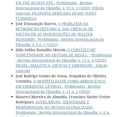
EM THE BLUEST EYE
,
Problemata - Revista
Internacional de Filosofia: v. 11 n. 2 (2020): Edição
especial: FILOSOFIA AFRICANA DESDE VOZES
FEMININAS
José D'Assunção Barros,
O PROBLEMA DA
RETRODIÇÃO HISTÓRICA: DAS CRÍTICAS DE
NIETZSCHE ÀS INQUIETAÇÕES DE WALTER
BENJAMIN
,
Problemata - Revista Internacional de
Filosofia: v. 6 n. 2 (2015)
Júlia Sebba Ramalho Morais,
O CONCEITO DE
SUBJETIVIDADE NO SISTEMA DE HEGEL:
,
Problemata
- Revista Internacional de Filosofia: v. 11 n. 4 (2020):
HEGEL: DIALÉTICA, CIÊNCIA E LIBERDADE - Edição
especial
José Rodrigo Gomes de Sousa, Iraquitan de Oliveira
Caminha,
A HOSPITALIDADE COMO ABRIGO ÉTICO
EM EMMANUEL LÉVINAS
,
Problemata - Revista
Internacional de Filosofia: v. 11 n. 1 (2020)
Maureci Moreira de Almeida, Francisco Xavier Freire
Rodrigues,
AUFKLÄRUNG, IDENTIDADE E
MODERNIDADE NO MUNDO GLOBALIZADO
,
Problemata - Revista Internacional de Filosofia: v. 6 n.