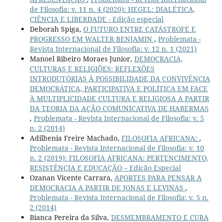
de Filosofia: v. 11 n. 4 (2020): HEGEL: DIALÉTICA,
CIÊNCIA E LIBERDADE - Edição especial
Deborah Spiga,
O FUTURO ENTRE CATÁSTROFE E
PROGRESSO EM WALTER BENJAMIN
,
Problemata -
Revista Internacional de Filosofia: v. 12 n. 1 (2021)
Manoel Ribeiro Moraes Junior,
DEMOCRACIA,
CULTURAS E RELIGIÕES: REFLEXÕES
INTRODUTÓRIAS À POSSIBILIDADE DA CONVIVÊNCIA
DEMOCRÁTICA, PARTICIPATIVA E POLÍTICA EM FACE
À MULTIPLICIDADE CULTURA E RELIGIOSA A PARTIR
DA TEORIA DA AÇÃO COMUNICATIVA DE HABERMAS
,
Problemata - Revista Internacional de Filosofia: v. 5
n. 2 (2014)
Adilbenia Freire Machado,
FILOSOFIA AFRICANA:
,
Problemata - Revista Internacional de Filosofia: v. 10
n. 2 (2019): FILOSOFIA AFRICANA: PERTENCIMENTO,
RESISTÊNCIA E EDUCAÇÃO – Edição Especial
Ozanan Vicente Carrara,
APORTES PARA PENSAR A
DEMOCRACIA A PARTIR DE JONAS E LEVINAS
,
Problemata - Revista Internacional de Filosofia: v. 5 n.
2 (2014)
Bianca Pereira da Silva,
DESMEMBRAMENTO E CURA