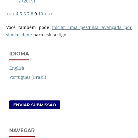
2 (2015)
<<
<
4
5
6
7
8
9
10
>
>>
Você também pode
iniciar uma pesquisa avançada por
similaridade
para este artigo.
IDIOMA
English
Português (Brasil)
ENVIAR SUBMISSÃO
NAVEGAR