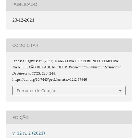
PUBLICADO
23-12-2021
COMO CITAR
Janessa Pagnussat. (2021). NARRATIVA E EXPERIÊNCIA TEMPORAL
NA REFLEXÃO DE PAUL RICOEUR.
Problemata - Revista Internacional
De Filosofia
,
12
(2), 226–244.
https://doi.org/10.7443/problemata.v12i2.57946
Fomatos de Citação
EDIÇÃO
v. 12 n. 2 (2021)