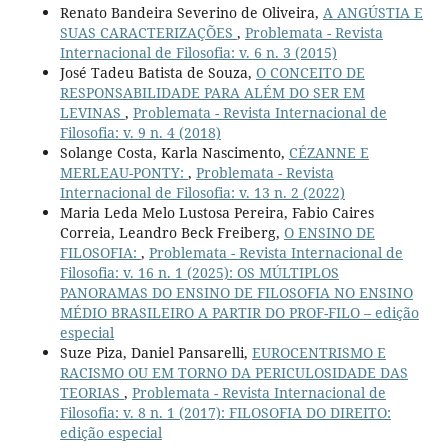
Renato Bandeira Severino de Oliveira,
A ANGÚSTIA E
SUAS CARACTERIZAÇÕES
,
Problemata - Revista
Internacional de Filosofia: v. 6 n. 3 (2015)
José Tadeu Batista de Souza,
O CONCEITO DE
RESPONSABILIDADE PARA ALÉM DO SER EM
LEVINAS
,
Problemata - Revista Internacional de
Filosofia: v. 9 n. 4 (2018)
Solange Costa, Karla Nascimento,
CÉZANNE E
MERLEAU-PONTY:
,
Problemata - Revista
Internacional de Filosofia: v. 13 n. 2 (2022)
Maria Leda Melo Lustosa Pereira, Fabio Caires
Correia, Leandro Beck Freiberg,
O ENSINO DE
FILOSOFIA:
,
Problemata - Revista Internacional de
Filosofia: v. 16 n. 1 (2025): OS MÚLTIPLOS
PANORAMAS DO ENSINO DE FILOSOFIA NO ENSINO
MÉDIO BRASILEIRO A PARTIR DO PROF-FILO – edição
especial
Suze Piza, Daniel Pansarelli,
EUROCENTRISMO E
RACISMO OU EM TORNO DA PERICULOSIDADE DAS
TEORIAS
,
Problemata - Revista Internacional de
Filosofia: v. 8 n. 1 (2017): FILOSOFIA DO DIREITO:
edição especial