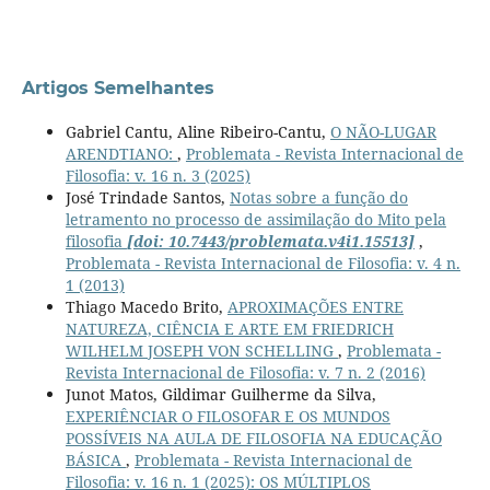
Artigos Semelhantes
Gabriel Cantu, Aline Ribeiro-Cantu,
O NÃO-LUGAR
ARENDTIANO:
,
Problemata - Revista Internacional de
Filosofia: v. 16 n. 3 (2025)
José Trindade Santos,
Notas sobre a função do
letramento no processo de assimilação do Mito pela
filosofia
[doi: 10.7443/problemata.v4i1.15513]
,
Problemata - Revista Internacional de Filosofia: v. 4 n.
1 (2013)
Thiago Macedo Brito,
APROXIMAÇÕES ENTRE
NATUREZA, CIÊNCIA E ARTE EM FRIEDRICH
WILHELM JOSEPH VON SCHELLING
,
Problemata -
Revista Internacional de Filosofia: v. 7 n. 2 (2016)
Junot Matos, Gildimar Guilherme da Silva,
EXPERIÊNCIAR O FILOSOFAR E OS MUNDOS
POSSÍVEIS NA AULA DE FILOSOFIA NA EDUCAÇÃO
BÁSICA
,
Problemata - Revista Internacional de
Filosofia: v. 16 n. 1 (2025): OS MÚLTIPLOS