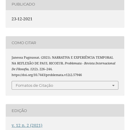
PUBLICADO
23-12-2021
COMO CITAR
Janessa Pagnussat. (2021). NARRATIVA E EXPERIÊNCIA TEMPORAL
NA REFLEXÃO DE PAUL RICOEUR.
Problemata - Revista Internacional
De Filosofia
,
12
(2), 226–244.
https://doi.org/10.7443/problemata.v12i2.57946
Fomatos de Citação
EDIÇÃO
v. 12 n. 2 (2021)