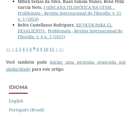
Mitieli Seixas da Silva, Ruan Saboia Nunes, René Félix
Garcia Neto,
I GINCANA FILOSÓFICA NA UFSM:
,
Problemata - Revista Internacional de Filosofia: v. 15
n. 1 (2024)
Belén Castellanos Rodríguez,
RICOEUR PARA EL
DESALIENTO
,
Problemata - Revista Internacional de
Filosofia: v. 6 n. 2 (2015)
<<
<
2
3
4
5
6
7
8
9
10
11
>
>>
Você também pode
iniciar uma pesquisa avançada por
similaridade
para este artigo.
IDIOMA
English
Português (Brasil)