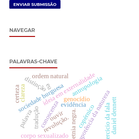
ENVIAR SUBMISSÃO
NAVEGAR
PALAVRAS-CHAVE
ideia em externalidade
ordem natural
antropologia
distinção
sociedade burguesa
eu
clareza
certeza
impotência da natureza
genocídio
daniel dennett
conoscenza
evidência
exercício da fala
copérnico
tradução
palavra
etnia negra.
ouvir
revolução.
corpo sexualizado