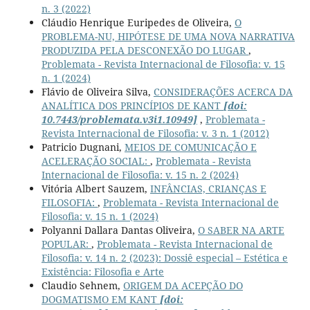
n. 3 (2022)
Cláudio Henrique Euripedes de Oliveira,
O
PROBLEMA-NU, HIPÓTESE DE UMA NOVA NARRATIVA
PRODUZIDA PELA DESCONEXÃO DO LUGAR
,
Problemata - Revista Internacional de Filosofia: v. 15
n. 1 (2024)
Flávio de Oliveira Silva,
CONSIDERAÇÕES ACERCA DA
ANALÍTICA DOS PRINCÍPIOS DE KANT
[doi:
10.7443/problemata.v3i1.10949]
,
Problemata -
Revista Internacional de Filosofia: v. 3 n. 1 (2012)
Patricio Dugnani,
MEIOS DE COMUNICAÇÃO E
ACELERAÇÃO SOCIAL:
,
Problemata - Revista
Internacional de Filosofia: v. 15 n. 2 (2024)
Vitória Albert Sauzem,
INFÂNCIAS, CRIANÇAS E
FILOSOFIA:
,
Problemata - Revista Internacional de
Filosofia: v. 15 n. 1 (2024)
Polyanni Dallara Dantas Oliveira,
O SABER NA ARTE
POPULAR:
,
Problemata - Revista Internacional de
Filosofia: v. 14 n. 2 (2023): Dossiê especial – Estética e
Existência: Filosofia e Arte
Claudio Sehnem,
ORIGEM DA ACEPÇÃO DO
DOGMATISMO EM KANT
[doi: