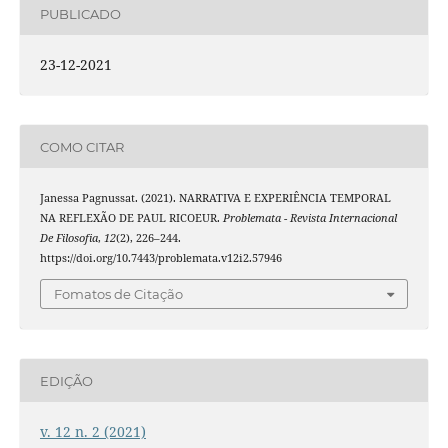
PUBLICADO
23-12-2021
COMO CITAR
Janessa Pagnussat. (2021). NARRATIVA E EXPERIÊNCIA TEMPORAL
NA REFLEXÃO DE PAUL RICOEUR.
Problemata - Revista Internacional
De Filosofia
,
12
(2), 226–244.
https://doi.org/10.7443/problemata.v12i2.57946
Fomatos de Citação
EDIÇÃO
v. 12 n. 2 (2021)