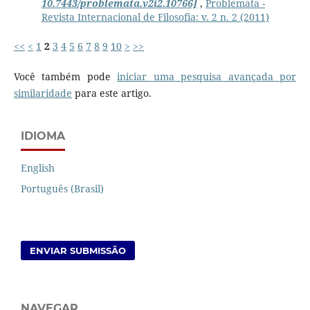
10.7443/problemata.v2i2.10766]
,
Problemata -
Revista Internacional de Filosofia: v. 2 n. 2 (2011)
<<
<
1
2
3
4
5
6
7
8
9
10
>
>>
Você também pode
iniciar uma pesquisa avançada por
similaridade
para este artigo.
IDIOMA
English
Português (Brasil)
ENVIAR SUBMISSÃO
NAVEGAR