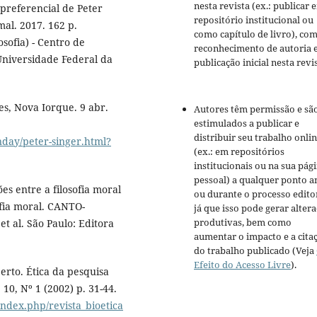
nesta revista (ex.: publicar 
preferencial de Peter
repositório institucional ou
al. 2017. 162 p.
como capítulo de livro), co
sofia) - Centro de
reconhecimento de autoria 
Universidade Federal da
publicação inicial nesta revis
s, Nova Iorque. 9 abr.
Autores têm permissão e sã
estimulados a publicar e
distribuir seu trabalho onli
nday/peter-singer.html?
(ex.: em repositórios
institucionais ou na sua pág
pessoal) a qualquer ponto a
es entre a filosofia moral
ou durante o processo editor
sofia moral. CANTO-
já que isso pode gerar alter
produtivas, bem como
t al. São Paulo: Editora
aumentar o impacto e a cita
do trabalho publicado (Veja
Efeito do Acesso Livre
).
rto. Ética da pesquisa
 10, Nº 1 (2002) p. 31-44.
/index.php/revista_bioetica