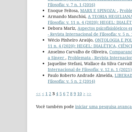
Filosofia: v. 7 n. 1 (2016)
Enoque Feitosa,
MARX E SPINOZA:
,
Proble
Armando Manchisi,
A TEORIA HEGELIAN
Filosofia: v. 11 n. 4 (2020): HEGEL: DIAL
Debora Mariz,
Aspectos psicofisiológicos 
- Revista Internacional de Filosofia: v. 5 n.
Wécio Pinheiro Araújo,
ONTOLOGIA E POL
11 n. 4 (2020): HEGEL: DIALÉTICA, CIÊNC
Anselmo Carvalho de Oliveira,
Comparando
a Singer
,
Problemata - Revista Internaciona
Jaqueline Stefani, Wallace da Silva Carval
Internacional de Filosofia: v. 12 n. 1 (2021)
Paulo Roberto Andrade Almeida,
LIBERAI
Filosofia: v. 5 n. 2 (2014)
<<
<
1
2
3
4
5
6
7
8
9
10
>
>>
Você também pode
iniciar uma pesquisa avança