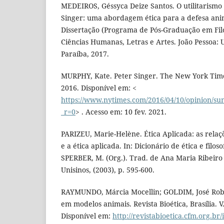
MEDEIROS, Géssyca Deize Santos. O utilitarismo 
Singer: uma abordagem ética para a defesa anim
Dissertação (Programa de Pós-Graduação em Filo
Ciências Humanas, Letras e Artes. João Pessoa: 
Paraíba, 2017.
MURPHY, Kate. Peter Singer. The New York Time
2016. Disponível em: <
https://www.nytimes.com/2016/04/10/opinion/su
_r=0
> . Acesso em: 10 fev. 2021.
PARIZEU, Marie-Helène. Ética Aplicada: as relaçõ
e a ética aplicada. In: Dicionário de ética e filo
SPERBER, M. (Org.). Trad. de Ana Maria Ribeiro e
Unisinos, (2003), p. 595-600.
RAYMUNDO, Márcia Mocellin; GOLDIM, José Robe
em modelos animais. Revista Bioética, Brasília. V.
Disponível em:
http://revistabioetica.cfm.org.br