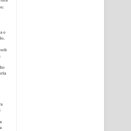
ista
s:
ta o
ão,
 sob
s
lho
oria
ra
s
a
a