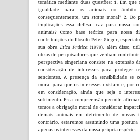
temática mediante duas questões: 1. Em que 
igualdade para os animais no âmbito
consequentemente, um
status
moral? 2. Do po
implicações essa defesa traz para nossa co
animais? Como base teórica para nossa dis
contribuições do filósofo Peter Singer, especi
sua obra
Ética Prática
(1979), além disso, ut
obras de pesquisadores que venham contribuir 
perspectiva singeriana consiste na extensão do
consideração de interesses para proteger os
sencientes. A presença da sensibilidade se c
moral para que os interesses existam e, por c
em consideração, ainda que seja o intere
sofrimento. Essa compreensão permite afirmar
temos a obrigação moral de considerar imparci
demais animais em detrimento de nossos in
contrário, estaremos assumindo uma postura e
apenas os interesses da nossa própria espécie.