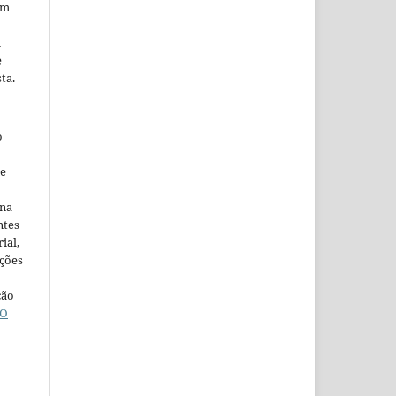
em
m
e
ta.
o
ne
ina
ntes
ial,
ações
ção
O