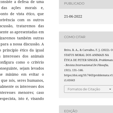
consiste a defesa de uma
PUBLICADO
 das ações morais e,
nto de vista ético, que
21-06-2022
nvivência com os outros
cussão, trataremos das
almente as apresentadas em
COMO CITAR
ilizaremos também outras
para a nossa discussão. A
 princípio ético da igual
Brito, R. A., & Carvalho, F. J. (2022). O
STATUS MORAL DOS ANIMAIS NA
 interesses dos animais
ÉTICA DE PETER SINGER.
Problemat
onfigura como o critério
- Revista Internacional De Filosofia
,
onseguinte, sejam levados
13
(1), 131–146.
sse mínimo em evitar o
https://doi.org/10.7443/problemata.v1
 que nós, seres humanos,
i1.61643
almente os interesses dos
Fomatos de Citação
teresses menores; caso
specista, isto é, visando
EDIÇÃO