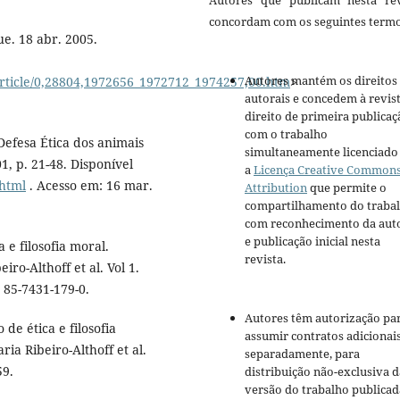
Autores que publicam nesta rev
concordam com os seguintes termo
e. 18 abr. 2005.
Autores mantém os direitos
/article/0,28804,1972656_1972712_1974257,00.htm
>
autorais e concedem à revis
direito de primeira publicaç
com o trabalho
Defesa Ética dos animais
simultaneamente licenciado
1, p. 21-48. Disponível
a
Licença Creative Common
.html
. Acesso em: 16 mar.
Attribution
que permite o
compartilhamento do traba
com reconhecimento da aut
e publicação inicial nesta
 e filosofia moral.
revista.
o-Althoff et al. Vol 1.
: 85-7431-179-0.
Autores têm autorização pa
de ética e filosofia
assumir contratos adicionai
a Ribeiro-Althoff et al.
separadamente, para
59.
distribuição não-exclusiva d
versão do trabalho publicad