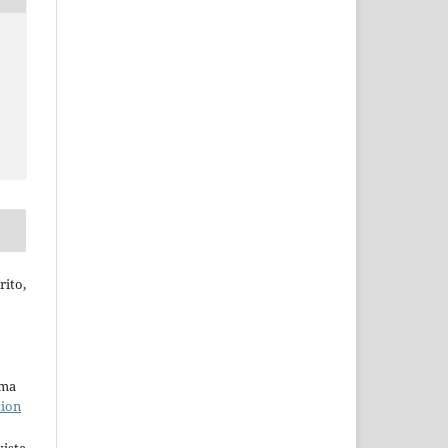
rito,
uma
tion