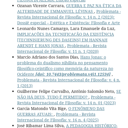
Ozanan Vicente Carrara,
GUERRA E PAZ NA ÉTICA DA
ALTERIDADE DE EMMANUEL LÉVINAS
,
Problemata -
Revista Internacional de Filosofia: v. 14 n. 2 (2023):
Dossiê especial – Estética e Existência: Filosofia e Arte
Leonardo Nunes Camargo, Lara Emanuele da Luz,
IMPLICAÇÕES DA TECNIFICAÇÃO DA EXISTÊNCIA
[TECHNISIERUNG DES DASEINS] EM HANNAH
ARENDT E HANS JONAS
,
Problemata - Revista
Internacional de Filosofia: v. 11 n. 1 (2020)
Marcio Adriano dos Santos Dias,
Hans Jonas: o
problema do dualismo nihilista no pensamento
filosófico-ceintífico como memória da natureza no
Ocidente
[doi: 10.7443/problemata.v4i1.12534]
,
Problemata - Revista Internacional de Filosofia: v. 4 n.
1 (2013)
Guilherme Felipe Carvalho, Antônio Salomão Neto,
SE
NÃO HÁ DEUS, TUDO É PERMITIDO?
,
Problemata -
Revista Internacional de Filosofia: v. 14 n. 01 (2023)
Garcia Matondo Vita Bige,
O FENÔMENO DAS
GUERRAS ATUAIS:
,
Problemata - Revista
Internacional de Filosofia: v. 16 n. 4 (2025)
José Ribamar Lima Silva,
A PEDAGOGIA HISTÓRICO-