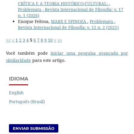
CRÍTICA E A TEORIA HISTÓRICO-CULTURAL:
,
Problemata - Revista Internacional de Filosofia: v. 17
n. 1 (2026)
Enoque Feitosa,
MARX E SPINOZA
,
Problemata -
Revista Internacional de Filosofia: v. 12 n. 2 (2021)
<<
<
1
2
3
4
5
6
7
8
9
10
>
>>
Você também pode
iniciar uma pesquisa avançada por
similaridade
para este artigo.
IDIOMA
English
Português (Brasil)
ENVIAR SUBMISSÃO