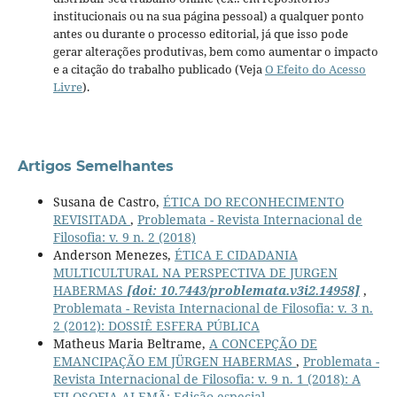
institucionais ou na sua página pessoal) a qualquer ponto
antes ou durante o processo editorial, já que isso pode
gerar alterações produtivas, bem como aumentar o impacto
e a citação do trabalho publicado (Veja
O Efeito do Acesso
Livre
).
Artigos Semelhantes
Susana de Castro,
ÉTICA DO RECONHECIMENTO
REVISITADA
,
Problemata - Revista Internacional de
Filosofia: v. 9 n. 2 (2018)
Anderson Menezes,
ÉTICA E CIDADANIA
MULTICULTURAL NA PERSPECTIVA DE JURGEN
HABERMAS
[doi: 10.7443/problemata.v3i2.14958]
,
Problemata - Revista Internacional de Filosofia: v. 3 n.
2 (2012): DOSSIÊ ESFERA PÚBLICA
Matheus Maria Beltrame,
A CONCEPÇÃO DE
EMANCIPAÇÃO EM JÜRGEN HABERMAS
,
Problemata -
Revista Internacional de Filosofia: v. 9 n. 1 (2018): A
FILOSOFIA ALEMÃ: Edição especial