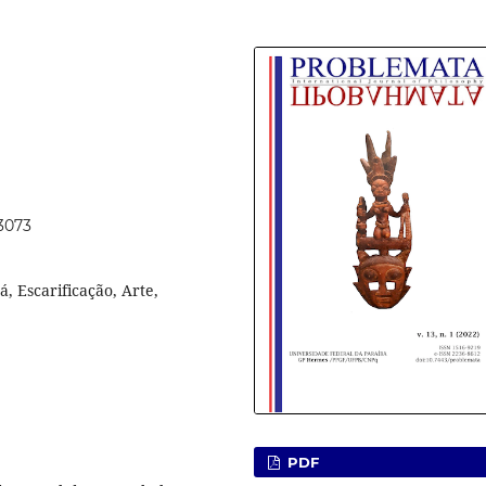
63073
á, Escarificação, Arte,
PDF