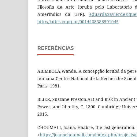
Filosofia da Arte Iorubá pelo Laboratório d
Ameríndios da UFRJ.
eduardaxavierdesique
http://lattes.cnpq.br/0014408386591045
REFERÊNCIAS
ABIMBOLA,Wande. A concepção iorubá da pers
humana.Centre National de la Recherche Scienti
Paris. 1981.
BLIER, Suzzane Preston.Art and Risk in Ancient Y
Power, and Identity, C. 1300. Cambridge Universi
2015.
CHOUMALI, Joana. Haabre, the last generation.
<
https://joanachoumali.com/index.php/projects