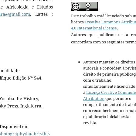
e Africologia e Estudos
ira@gmail.com
, Lattes :
Este trabalho está licenciado sob 
licença
Creative Commons Attribu
4.0 International License
.
Autores que publicam nesta rev
concordam com os seguintes termo
Autores mantém os direitos
autorais e concedem à revis
onalidade
direito de primeira publicaç
fique.Edição Nº 544.
com o trabalho
simultaneamente licenciado
a
Licença Creative Common
oruba: Ife History,
Attribution
que permite o
compartilhamento do traba
ty Press. Inglaterra.
com reconhecimento da aut
e publicação inicial nesta
revista.
 Disponível em
/photography/haabre-the-