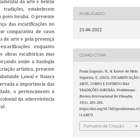
amental da arte e beleza
 tradições, estabelecem
PUBLICADO
o povo Iorubá. O presente
nça das escarificações no
21-06-2022
ise comparativa de casos
as de arte e pela presença
scarificações enquanto
e obras escultóricas mas
COMO CITAR
rçando assim a itanlogia
iação artística, presente
Paula Eugenio, N., & Xavier de Melo
Babatunde Lawal e Naiara
Siqueira, E. (2022). ESCARIFICAÇÃO:
servada a importância das
ARTE, CORPO E ESPÍRITO NAS
TRADIÇÕES IORUBÁS.
Problemata -
idade, o pertencimento à
Revista Internacional De Filosofia
,
colonial da sobrevivência
13
(1), 265–283.
al.
https://doi.org/10.7443/problemata.v1
i1.63073
Fomatos de Citação