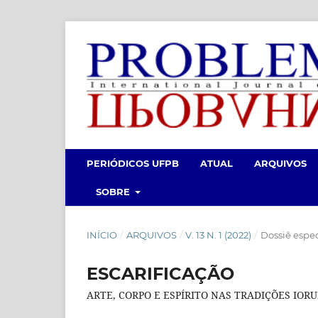
PERIÓDICOS UFPB
ATUAL
ARQUIVOS
SOBRE
INÍCIO
/
ARQUIVOS
/
V. 13 N. 1 (2022)
/
Dossiê espe
ESCARIFICAÇÃO
ARTE, CORPO E ESPÍRITO NAS TRADIÇÕES IOR