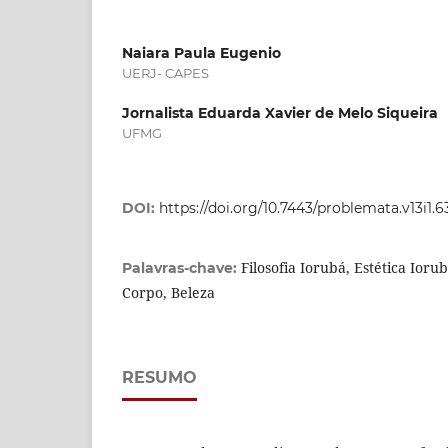
Naiara Paula Eugenio
UERJ- CAPES
Jornalista Eduarda Xavier de Melo Siqueira
UFMG
DOI:
https://doi.org/10.7443/problemata.v13i1.
Filosofia Iorubá, Estética Iorub
Palavras-chave:
Corpo, Beleza
RESUMO