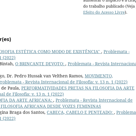
aumentar o impacto e a cita
do trabalho publicado (Veja
Efeito do Acesso Livre
).
r(es)
ILOSOFIA ESTÉTICA COMO MODO DE EXISTÊNCIA"
,
Problemata -
 1 (2022)
 Bintah,
O BRINCANTE DEVOTO:
,
Problemata - Revista Internacion
ago, Dr. Pedro Hussak van Velthen Ramos,
MOVIMENTO,
roblemata - Revista Internacional de Filosofia: v. 13 n. 1 (2022)
s de Paula,
PERFORMATIVIDADES PRETAS NA FILOSOFIA DA ARTE
l de Filosofia: v. 13 n. 1 (2022)
SOFIA DA ARTE AFRICANA:
,
Problemata - Revista Internacional de
ecial: FILOSOFIA AFRICANA DESDE VOZES FEMININAS
gina Braga dos Santos,
CABEÇA, CABELO E PENTEADO:
,
Problemat
 1 (2022)