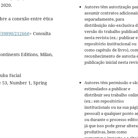
 2020.
Autores têm autorização pa
assumir contratos adicionai
bre a conexão entre ética
separadamente, para
distribuição não-exclusiva d
versão do trabalho publicad
ew/39890/21266#
> Consulta
nesta revista (ex.: publicar 
repositório institucional ou
como capítulo de livro), co
ntinents Editions, Milan,
reconhecimento de autoria 
publicação inicial nesta revis
ruba Facial
me 53, Number 1, Spring
Autores têm permissão e sã
estimulados a publicar e
distribuir seu trabalho onli
(ex.: em repositórios
institucionais ou na sua pág
pessoal) a qualquer ponto a
ou durante o processo editor
já que isso pode gerar alter
produtivas, bem como