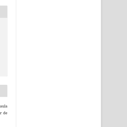
aula
er de