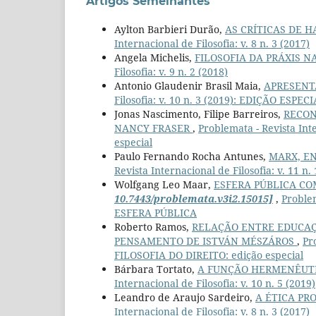
Artigos Semelhantes
Aylton Barbieri Durão,
AS CRÍTICAS DE 
Internacional de Filosofia: v. 8 n. 3 (2017)
Angela Michelis,
FILOSOFIA DA PRÁXIS 
Filosofia: v. 9 n. 2 (2018)
Antonio Glaudenir Brasil Maia,
APRESENT
Filosofia: v. 10 n. 3 (2019): EDIÇÃO ESPEC
Jonas Nascimento, Filipe Barreiros,
RECON
NANCY FRASER
,
Problemata - Revista Int
especial
Paulo Fernando Rocha Antunes,
MARX, EN
Revista Internacional de Filosofia: v. 11 n.
Wolfgang Leo Maar,
ESFERA PÚBLICA CO
10.7443/problemata.v3i2.15015]
,
Problem
ESFERA PÚBLICA
Roberto Ramos,
RELAÇÃO ENTRE EDUCAÇ
PENSAMENTO DE ISTVÁN MÉSZÁROS
,
Pr
FILOSOFIA DO DIREITO: edição especial
Bárbara Tortato,
A FUNÇÃO HERMENÊUT
Internacional de Filosofia: v. 10 n. 5 (2019)
Leandro de Araujo Sardeiro,
A ÉTICA PR
Internacional de Filosofia: v. 8 n. 3 (2017)