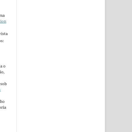
uma
tion
ista
s:
ta o
ão,
 sob
s
lho
oria