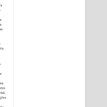
ra
s
a
a
em
m
e
ta.
o
ne
ina
ntes
ial,
ações