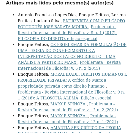
Artigos mais lidos pelo mesmo(s) autor(es)
Antonio Francisco Lopes Dias, Enoque Feitosa, Lorena
Freitas, Luciano Silva,
ENTREVISTA COM O FILÓSOFO
PORTUGUÊS JOSÉ BARATA-MOURA
,
Problemata -
Revista Internacional de Filosofia: v. 8 n. 1 (2017):
FILOSOFIA DO DIREITO: edição especial
Enoque Feitosa,
OS PROBLEMAS DA FORMULAÇÃO DE
UMA TEORIA DO CONHECIMENTO E A
INTERPRETAÇÃO DOS FATOS NO DIREITO – UMA
ANÁLISE A PARTIR DE MARX
,
Problemata - Revista
Internacional de Filosofia: v. 6 n. 2 (2015)
Enoque Feitosa,
MORALIDADE, DIREITOS HUMANOS E
PROPRIEDADE PRIVADA: A crítica de Marx a
propriedade privada como direito humano
,
Problemata - Revista Internacional de Filosofia: v. 9 n.
1 (2018): A FILOSOFIA ALEMÃ: Edição especial
Enoque Feitosa,
MARX E SPINOZA
,
Problemata -
Revista Internacional de Filosofia: v. 12 n. 2 (2021)
Enoque Feitosa,
MARX E SPINOZA:
,
Problemata -
Revista Internacional de Filosofia: v. 12 n. 1 (2021)
Enoque Feitosa,
AMARTIA SEN CRÍTICO DA TEORIA