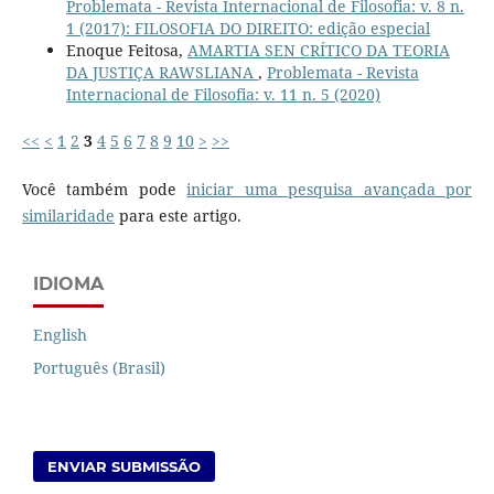
Problemata - Revista Internacional de Filosofia: v. 8 n.
1 (2017): FILOSOFIA DO DIREITO: edição especial
Enoque Feitosa,
AMARTIA SEN CRÍTICO DA TEORIA
DA JUSTIÇA RAWSLIANA
,
Problemata - Revista
Internacional de Filosofia: v. 11 n. 5 (2020)
<<
<
1
2
3
4
5
6
7
8
9
10
>
>>
Você também pode
iniciar uma pesquisa avançada por
similaridade
para este artigo.
IDIOMA
English
Português (Brasil)
ENVIAR SUBMISSÃO