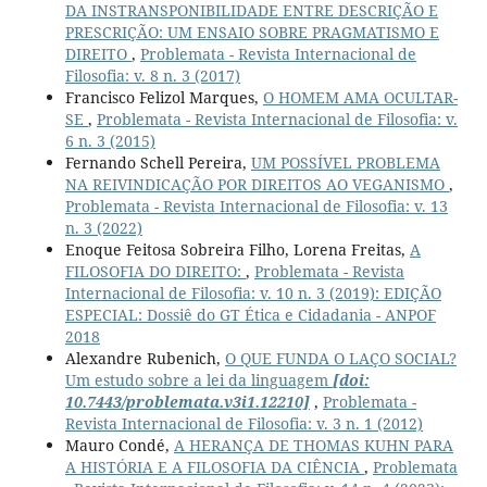
DA INSTRANSPONIBILIDADE ENTRE DESCRIÇÃO E
PRESCRIÇÃO: UM ENSAIO SOBRE PRAGMATISMO E
DIREITO
,
Problemata - Revista Internacional de
Filosofia: v. 8 n. 3 (2017)
Francisco Felizol Marques,
O HOMEM AMA OCULTAR-
SE
,
Problemata - Revista Internacional de Filosofia: v.
6 n. 3 (2015)
Fernando Schell Pereira,
UM POSSÍVEL PROBLEMA
NA REIVINDICAÇÃO POR DIREITOS AO VEGANISMO
,
Problemata - Revista Internacional de Filosofia: v. 13
n. 3 (2022)
Enoque Feitosa Sobreira Filho, Lorena Freitas,
A
FILOSOFIA DO DIREITO:
,
Problemata - Revista
Internacional de Filosofia: v. 10 n. 3 (2019): EDIÇÃO
ESPECIAL: Dossiê do GT Ética e Cidadania - ANPOF
2018
Alexandre Rubenich,
O QUE FUNDA O LAÇO SOCIAL?
Um estudo sobre a lei da linguagem
[doi:
10.7443/problemata.v3i1.12210]
,
Problemata -
Revista Internacional de Filosofia: v. 3 n. 1 (2012)
Mauro Condé,
A HERANÇA DE THOMAS KUHN PARA
A HISTÓRIA E A FILOSOFIA DA CIÊNCIA
,
Problemata