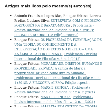
Artigos mais lidos pelo mesmo(s) autor(es)
Antonio Francisco Lopes Dias, Enoque Feitosa, Lorena
Freitas, Luciano Silva,
ENTREVISTA COM O FILÓSOFO
PORTUGUÊS JOSÉ BARATA-MOURA
,
Problemata -
Revista Internacional de Filosofia: v. 8 n. 1 (2017):
FILOSOFIA DO DIREITO: edição especial
Enoque Feitosa,
OS PROBLEMAS DA FORMULAÇÃO DE
UMA TEORIA DO CONHECIMENTO E A
INTERPRETAÇÃO DOS FATOS NO DIREITO – UMA
ANÁLISE A PARTIR DE MARX
,
Problemata - Revista
Internacional de Filosofia: v. 6 n. 2 (2015)
Enoque Feitosa,
MORALIDADE, DIREITOS HUMANOS E
PROPRIEDADE PRIVADA: A crítica de Marx a
propriedade privada como direito humano
,
Problemata - Revista Internacional de Filosofia: v. 9 n.
1 (2018): A FILOSOFIA ALEMÃ: Edição especial
Enoque Feitosa,
MARX E SPINOZA
,
Problemata -
Revista Internacional de Filosofia: v. 12 n. 2 (2021)
Enoque Feitosa,
MARX E SPINOZA:
,
Problemata -
Revista Internacional de Filosofia: v. 12 n. 1 (2021)
Enoque Feitosa,
AMARTIA SEN CRÍTICO DA TEORIA