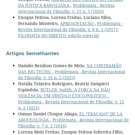
DA JUSTIÇA RAWSLIANA
,
Problemata - Revista
Internacional de Filosofia: v. 11 n. 5 (2020)
Enoque Feitosa, Lorena Freitas, Luciano Silva,
Fernando Monteiro,
APRESENTAÇÃO
,
Problemata -
Revista Internacional de Filosofia: v. 8 n. 1 (2017):
FILOSOFIA DO DIREITO: edição especial
Artigos Semelhantes
Damião Benilson Gomes de Melo,
NA CONTRAMÃO
DAS BIG TECHS:
,
Problemata - Revista Internacional
de Filosofia: v. 16 n. 2 (2025)
Natália Teixeira Rodrigues, Beatriz Zampieri
Espindola,
BUTLER, Judith. A FORÇA DA NÃO
VIOLÊNCIA: UM VÍNCULO ÉTICO-POLÍTICO.
,
Problemata - Revista Internacional de Filosofia: v. 12
n. 2 (2021)
Osman Daniel Choque Aliaga,
EL “FRACASO” DE LA
ARQUEOLOGÍA
,
Problemata - Revista Internacional de
Filosofia: v. 7 n. 2 (2016)
Lorena Melo Freitas, Enoque Feitosa Sobreira Filho,