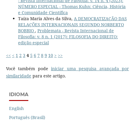
- Revista Internacional de Filosofia: v. 14 n. 4 (2023):
NÚMERO ESPECIAL - Thomas Kuhn: Ciência, História
e Comunidade Científica
Taíza Maria Alves da Silva,
A DEMOCRATIZAÇÃO DAS
RELAÇÕES INTERNACIONAIS SEGUNDO NORBERTO
BOBBIO
,
Problemata - Revista Internacional de
Filosofia: v. 8 n. 1 (2017): FILOSOFIA DO DIREITO:
edição especial
<<
<
1
2
3
4
5
6
7
8
9
10
>
>>
Você também pode
iniciar uma pesquisa avançada por
similaridade
para este artigo.
IDIOMA
English
Português (Brasil)