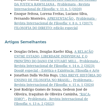
DA JUSTIÇA RAWSLIANA
,
Problemata - Revista
Internacional de Filosofia: v. 11 n. 5 (2020)
Enoque Feitosa, Lorena Freitas, Luciano Silva,
Fernando Monteiro,
APRESENTAÇÃO
,
Problemata -
Revista Internacional de Filosofia: v. 8 n. 1 (2017):
FILOSOFIA DO DIREITO: edição especial
Artigos Semelhantes
Douglas Orben, Douglas Kaefer Klug,
A RELAÇÃO
ENTRE ESTADO, LIBERDADE INDIVIDUAL E O
PRINCÍPIO DO DANO EM STUART MILL
,
Problemata -
Revista Internacional de Filosofia: v. 14 n. 2 (2023):
Dossiê especial – Estética e Existência: Filosofia e Arte
Jonathan Dalla Vechia Bugs,
UMA BREVE HISTÓRIA DO
ENSINO DE FILOSOFIA NO BRASIL:
,
Problemata -
Revista Internacional de Filosofia: v. 15 n. 1 (2024)
José Rodrigo Gomes de Sousa, Gedeon José de
Oliveira, Iraquitan de Oliveira Caminha,
“RAÇA-
ISMO”:
,
Problemata - Revista Internacional de
Filosofia: v. 13 n. 2 (2022)