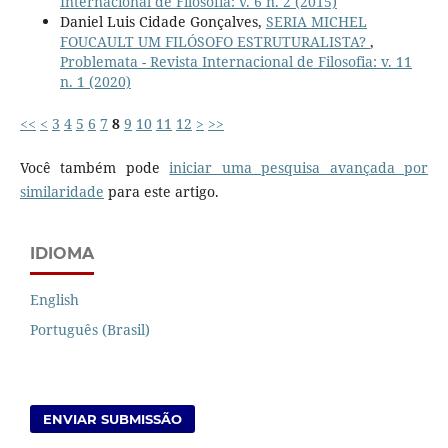
Internacional de Filosofia: v. 6 n. 2 (2015)
Daniel Luis Cidade Gonçalves,
SERIA MICHEL
FOUCAULT UM FILÓSOFO ESTRUTURALISTA?
,
Problemata - Revista Internacional de Filosofia: v. 11
n. 1 (2020)
<<
<
3
4
5
6
7
8
9
10
11
12
>
>>
Você também pode
iniciar uma pesquisa avançada por
similaridade
para este artigo.
IDIOMA
English
Português (Brasil)
ENVIAR SUBMISSÃO