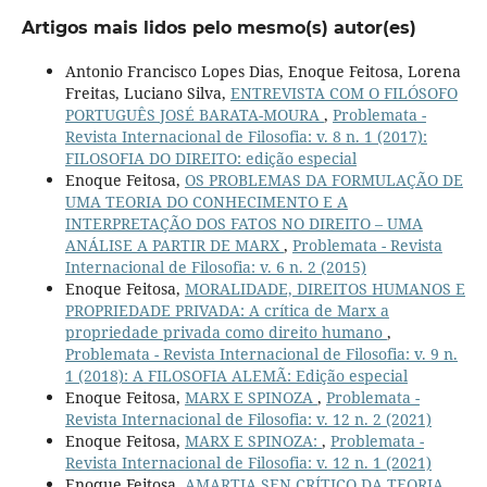
Artigos mais lidos pelo mesmo(s) autor(es)
Antonio Francisco Lopes Dias, Enoque Feitosa, Lorena
Freitas, Luciano Silva,
ENTREVISTA COM O FILÓSOFO
PORTUGUÊS JOSÉ BARATA-MOURA
,
Problemata -
Revista Internacional de Filosofia: v. 8 n. 1 (2017):
FILOSOFIA DO DIREITO: edição especial
Enoque Feitosa,
OS PROBLEMAS DA FORMULAÇÃO DE
UMA TEORIA DO CONHECIMENTO E A
INTERPRETAÇÃO DOS FATOS NO DIREITO – UMA
ANÁLISE A PARTIR DE MARX
,
Problemata - Revista
Internacional de Filosofia: v. 6 n. 2 (2015)
Enoque Feitosa,
MORALIDADE, DIREITOS HUMANOS E
PROPRIEDADE PRIVADA: A crítica de Marx a
propriedade privada como direito humano
,
Problemata - Revista Internacional de Filosofia: v. 9 n.
1 (2018): A FILOSOFIA ALEMÃ: Edição especial
Enoque Feitosa,
MARX E SPINOZA
,
Problemata -
Revista Internacional de Filosofia: v. 12 n. 2 (2021)
Enoque Feitosa,
MARX E SPINOZA:
,
Problemata -
Revista Internacional de Filosofia: v. 12 n. 1 (2021)
Enoque Feitosa,
AMARTIA SEN CRÍTICO DA TEORIA