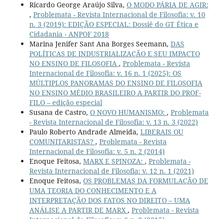
Ricardo George Araújo Silva,
O MODO PÁRIA DE AGIR:
,
Problemata - Revista Internacional de Filosofia: v. 10
n. 3 (2019): EDIÇÃO ESPECIAL: Dossiê do GT Ética e
Cidadania - ANPOF 2018
Marina Jenifer Sant Ana Borges Seemann,
DAS
POLÍTICAS DE INDUSTRIALIZAÇÃO E SEU IMPACTO
NO ENSINO DE FILOSOFIA
,
Problemata - Revista
Internacional de Filosofia: v. 16 n. 1 (2025): OS
MÚLTIPLOS PANORAMAS DO ENSINO DE FILOSOFIA
NO ENSINO MÉDIO BRASILEIRO A PARTIR DO PROF-
FILO – edição especial
Susana de Castro,
O NOVO HUMANISMO:
,
Problemata
- Revista Internacional de Filosofia: v. 13 n. 3 (2022)
Paulo Roberto Andrade Almeida,
LIBERAIS OU
COMUNITARISTAS?
,
Problemata - Revista
Internacional de Filosofia: v. 5 n. 2 (2014)
Enoque Feitosa,
MARX E SPINOZA:
,
Problemata -
Revista Internacional de Filosofia: v. 12 n. 1 (2021)
Enoque Feitosa,
OS PROBLEMAS DA FORMULAÇÃO DE
UMA TEORIA DO CONHECIMENTO E A
INTERPRETAÇÃO DOS FATOS NO DIREITO – UMA
ANÁLISE A PARTIR DE MARX
,
Problemata - Revista