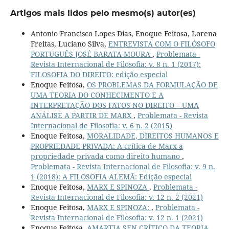
Artigos mais lidos pelo mesmo(s) autor(es)
Antonio Francisco Lopes Dias, Enoque Feitosa, Lorena
Freitas, Luciano Silva,
ENTREVISTA COM O FILÓSOFO
PORTUGUÊS JOSÉ BARATA-MOURA
,
Problemata -
Revista Internacional de Filosofia: v. 8 n. 1 (2017):
FILOSOFIA DO DIREITO: edição especial
Enoque Feitosa,
OS PROBLEMAS DA FORMULAÇÃO DE
UMA TEORIA DO CONHECIMENTO E A
INTERPRETAÇÃO DOS FATOS NO DIREITO – UMA
ANÁLISE A PARTIR DE MARX
,
Problemata - Revista
Internacional de Filosofia: v. 6 n. 2 (2015)
Enoque Feitosa,
MORALIDADE, DIREITOS HUMANOS E
PROPRIEDADE PRIVADA: A crítica de Marx a
propriedade privada como direito humano
,
Problemata - Revista Internacional de Filosofia: v. 9 n.
1 (2018): A FILOSOFIA ALEMÃ: Edição especial
Enoque Feitosa,
MARX E SPINOZA
,
Problemata -
Revista Internacional de Filosofia: v. 12 n. 2 (2021)
Enoque Feitosa,
MARX E SPINOZA:
,
Problemata -
Revista Internacional de Filosofia: v. 12 n. 1 (2021)
Enoque Feitosa,
AMARTIA SEN CRÍTICO DA TEORIA