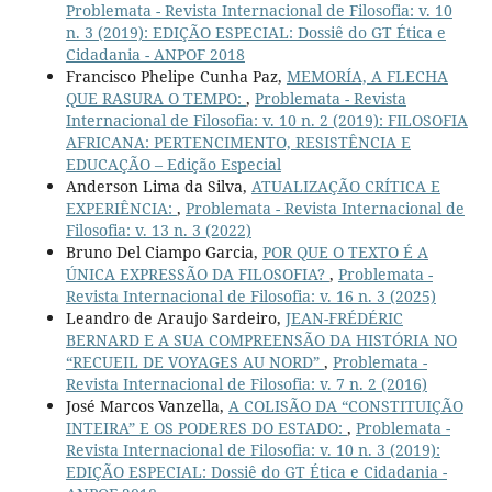
Problemata - Revista Internacional de Filosofia: v. 10
n. 3 (2019): EDIÇÃO ESPECIAL: Dossiê do GT Ética e
Cidadania - ANPOF 2018
Francisco Phelipe Cunha Paz,
MEMORÍA, A FLECHA
QUE RASURA O TEMPO:
,
Problemata - Revista
Internacional de Filosofia: v. 10 n. 2 (2019): FILOSOFIA
AFRICANA: PERTENCIMENTO, RESISTÊNCIA E
EDUCAÇÃO – Edição Especial
Anderson Lima da Silva,
ATUALIZAÇÃO CRÍTICA E
EXPERIÊNCIA:
,
Problemata - Revista Internacional de
Filosofia: v. 13 n. 3 (2022)
Bruno Del Ciampo Garcia,
POR QUE O TEXTO É A
ÚNICA EXPRESSÃO DA FILOSOFIA?
,
Problemata -
Revista Internacional de Filosofia: v. 16 n. 3 (2025)
Leandro de Araujo Sardeiro,
JEAN-FRÉDÉRIC
BERNARD E A SUA COMPREENSÃO DA HISTÓRIA NO
“RECUEIL DE VOYAGES AU NORD”
,
Problemata -
Revista Internacional de Filosofia: v. 7 n. 2 (2016)
José Marcos Vanzella,
A COLISÃO DA “CONSTITUIÇÃO
INTEIRA” E OS PODERES DO ESTADO:
,
Problemata -
Revista Internacional de Filosofia: v. 10 n. 3 (2019):
EDIÇÃO ESPECIAL: Dossiê do GT Ética e Cidadania -