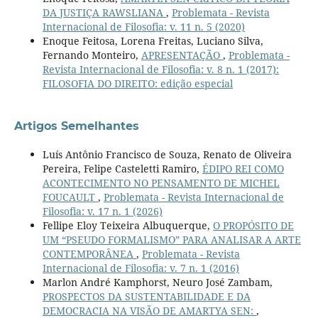
DA JUSTIÇA RAWSLIANA
,
Problemata - Revista
Internacional de Filosofia: v. 11 n. 5 (2020)
Enoque Feitosa, Lorena Freitas, Luciano Silva,
Fernando Monteiro,
APRESENTAÇÃO
,
Problemata -
Revista Internacional de Filosofia: v. 8 n. 1 (2017):
FILOSOFIA DO DIREITO: edição especial
Artigos Semelhantes
Luís Antônio Francisco de Souza, Renato de Oliveira
Pereira, Felipe Casteletti Ramiro,
ÉDIPO REI COMO
ACONTECIMENTO NO PENSAMENTO DE MICHEL
FOUCAULT
,
Problemata - Revista Internacional de
Filosofia: v. 17 n. 1 (2026)
Fellipe Eloy Teixeira Albuquerque,
O PROPÓSITO DE
UM “PSEUDO FORMALISMO” PARA ANALISAR A ARTE
CONTEMPORÂNEA
,
Problemata - Revista
Internacional de Filosofia: v. 7 n. 1 (2016)
Marlon André Kamphorst, Neuro José Zambam,
PROSPECTOS DA SUSTENTABILIDADE E DA
DEMOCRACIA NA VISÃO DE AMARTYA SEN:
,