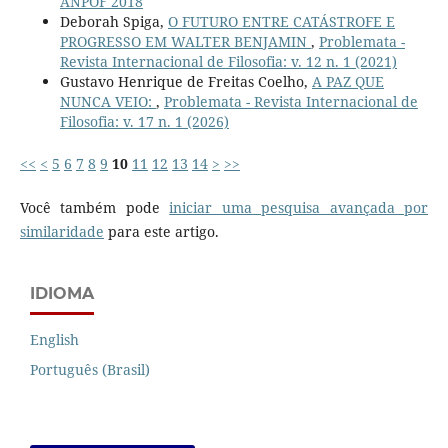
ANPOF 2018
Deborah Spiga,
O FUTURO ENTRE CATÁSTROFE E
PROGRESSO EM WALTER BENJAMIN
,
Problemata -
Revista Internacional de Filosofia: v. 12 n. 1 (2021)
Gustavo Henrique de Freitas Coelho,
A PAZ QUE
NUNCA VEIO:
,
Problemata - Revista Internacional de
Filosofia: v. 17 n. 1 (2026)
<<
<
5
6
7
8
9
10
11
12
13
14
>
>>
Você também pode
iniciar uma pesquisa avançada por
similaridade
para este artigo.
IDIOMA
English
Português (Brasil)