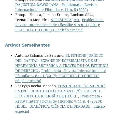
DA JUSTIÇA RAWSLIANA
,
Problemata - Revista
Internacional de Filosofia: v. 11 n. 5 (2020)
Enoque Feitosa, Lorena Freitas, Luciano Silva,
Fernando Monteiro,
APRESENTAÇÃO
,
Problemata -
Revista Internacional de Filosofia: v. 8 n. 1 (2017):
FILOSOFIA DO DIREITO: edição especial
Artigos Semelhantes
Antonio Salamanca Serrano,
EL FETICHE JURÍDICO
DEL CAPITAL: EXPANSIÓN IMPERIALISTA DE SU
HEGEMONÍA SISTÉMICA A TRAVÉS DE LOS ESTUDIOS
DE DERECHO
,
Problemata - Revista Internacional de
Filosofia: v. 8 n. 1 (2017): FILOSOFIA DO DIREITO:
edição especial
Rodrygo Rocha Macedo,
COMUNIDADE (GEMEINDE)
ENTRE LÓGICA E POLÍTICA NAS LIÇÕES SOBRE A
FILOSOFIA DA RELIGIÃO DE HEGEL
,
Problemata -
Revista Internacional de Filosofia: v. 11 n. 4 (2020):
HEGEL: DIALÉTICA, CIÊNCIA E LIBERDADE - Edição
especial