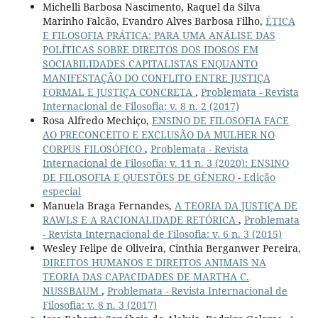
Michelli Barbosa Nascimento, Raquel da Silva
Marinho Falcão, Evandro Alves Barbosa Filho,
ÉTICA
E FILOSOFIA PRÁTICA: PARA UMA ANÁLISE DAS
POLÍTICAS SOBRE DIREITOS DOS IDOSOS EM
SOCIABILIDADES CAPITALISTAS ENQUANTO
MANIFESTAÇÃO DO CONFLITO ENTRE JUSTIÇA
FORMAL E JUSTIÇA CONCRETA
,
Problemata - Revista
Internacional de Filosofia: v. 8 n. 2 (2017)
Rosa Alfredo Mechiço,
ENSINO DE FILOSOFIA FACE
AO PRECONCEITO E EXCLUSÃO DA MULHER NO
CORPUS FILOSÓFICO
,
Problemata - Revista
Internacional de Filosofia: v. 11 n. 3 (2020): ENSINO
DE FILOSOFIA E QUESTÕES DE GÊNERO - Edição
especial
Manuela Braga Fernandes,
A TEORIA DA JUSTIÇA DE
RAWLS E A RACIONALIDADE RETÓRICA
,
Problemata
- Revista Internacional de Filosofia: v. 6 n. 3 (2015)
Wesley Felipe de Oliveira, Cinthia Berganwer Pereira,
DIREITOS HUMANOS E DIREITOS ANIMAIS NA
TEORIA DAS CAPACIDADES DE MARTHA C.
NUSSBAUM
,
Problemata - Revista Internacional de
Filosofia: v. 8 n. 3 (2017)