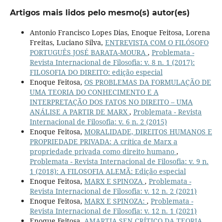
Artigos mais lidos pelo mesmo(s) autor(es)
Antonio Francisco Lopes Dias, Enoque Feitosa, Lorena
Freitas, Luciano Silva,
ENTREVISTA COM O FILÓSOFO
PORTUGUÊS JOSÉ BARATA-MOURA
,
Problemata -
Revista Internacional de Filosofia: v. 8 n. 1 (2017):
FILOSOFIA DO DIREITO: edição especial
Enoque Feitosa,
OS PROBLEMAS DA FORMULAÇÃO DE
UMA TEORIA DO CONHECIMENTO E A
INTERPRETAÇÃO DOS FATOS NO DIREITO – UMA
ANÁLISE A PARTIR DE MARX
,
Problemata - Revista
Internacional de Filosofia: v. 6 n. 2 (2015)
Enoque Feitosa,
MORALIDADE, DIREITOS HUMANOS E
PROPRIEDADE PRIVADA: A crítica de Marx a
propriedade privada como direito humano
,
Problemata - Revista Internacional de Filosofia: v. 9 n.
1 (2018): A FILOSOFIA ALEMÃ: Edição especial
Enoque Feitosa,
MARX E SPINOZA
,
Problemata -
Revista Internacional de Filosofia: v. 12 n. 2 (2021)
Enoque Feitosa,
MARX E SPINOZA:
,
Problemata -
Revista Internacional de Filosofia: v. 12 n. 1 (2021)
Enoque Feitosa,
AMARTIA SEN CRÍTICO DA TEORIA