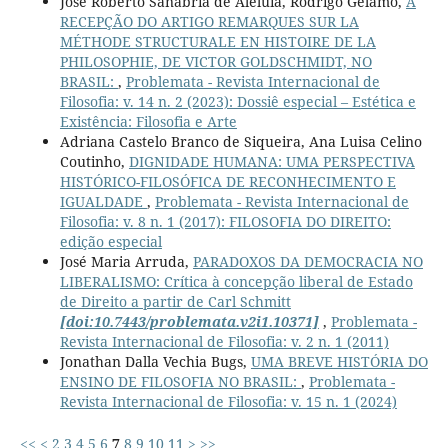
Jose Roberto Sanábria de Aleluia, Rodrigo Gelamo,
A
RECEPÇÃO DO ARTIGO REMARQUES SUR LA
MÉTHODE STRUCTURALE EN HISTOIRE DE LA
PHILOSOPHIE, DE VICTOR GOLDSCHMIDT, NO
BRASIL:
,
Problemata - Revista Internacional de
Filosofia: v. 14 n. 2 (2023): Dossiê especial – Estética e
Existência: Filosofia e Arte
Adriana Castelo Branco de Siqueira, Ana Luisa Celino
Coutinho,
DIGNIDADE HUMANA: UMA PERSPECTIVA
HISTÓRICO-FILOSÓFICA DE RECONHECIMENTO E
IGUALDADE
,
Problemata - Revista Internacional de
Filosofia: v. 8 n. 1 (2017): FILOSOFIA DO DIREITO:
edição especial
José Maria Arruda,
PARADOXOS DA DEMOCRACIA NO
LIBERALISMO: Crítica à concepção liberal de Estado
de Direito a partir de Carl Schmitt
[doi:10.7443/problemata.v2i1.10371]
,
Problemata -
Revista Internacional de Filosofia: v. 2 n. 1 (2011)
Jonathan Dalla Vechia Bugs,
UMA BREVE HISTÓRIA DO
ENSINO DE FILOSOFIA NO BRASIL:
,
Problemata -
Revista Internacional de Filosofia: v. 15 n. 1 (2024)
<<
<
2
3
4
5
6
7
8
9
10
11
>
>>