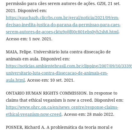
permissão para cães serem autores de ações. GZH, 21 set.
2021. Disponível em:
https://gauchazh.clicrbs.com.br/geral/noticia/2021/09/em-
decisao-inedita-justica-do-parana-da-permissao-para-caes-
serem-autores-de-acoes-cktu9ojjf00c801ebs0yh2sh8.html
.
Acesso em: 1 nov. 2021.
MAIA, Felipe. Universitário luta contra dissecação de
animais em aula. Disponível em:
https://noticias.ambientebrasil.com.br/clipping/2007/09/10/3339
universitario-luta-contra-dissecacao-de-animais-em-
aula.html
. Acesso em: 10 set. 2021.
ONTARIO HUMAN RIGHTS COMMISSION. In response to
claims that ethical veganism is now a creed. Disponível em:
https://www.ohrc.on.ca/en/news_centre/response-claims-
ethical-veganism-now-creed
. Acesso em: 28 maio 2022.
POSNER, Richard A. A problemática da teoria moral e