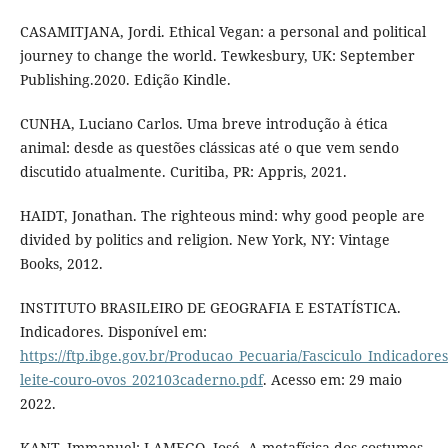
CASAMITJANA, Jordi. Ethical Vegan: a personal and political
journey to change the world. Tewkesbury, UK: September
Publishing.2020. Edição Kindle.
CUNHA, Luciano Carlos. Uma breve introdução à ética
animal: desde as questões clássicas até o que vem sendo
discutido atualmente. Curitiba, PR: Appris, 2021.
HAIDT, Jonathan. The righteous mind: why good people are
divided by politics and religion. New York, NY: Vintage
Books, 2012.
INSTITUTO BRASILEIRO DE GEOGRAFIA E ESTATÍSTICA.
Indicadores. Disponível em:
https://ftp.ibge.gov.br/Producao_Pecuaria/Fasciculo_Indicadore
leite-couro-ovos_202103caderno.pdf
. Acesso em: 29 maio
2022.
KANT, Immanuel; LAMEGO, José. A metafísica dos costumes.