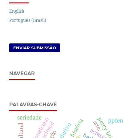
English
Português (Brasil)
ENVIAR SUBMISSÃO
NAVEGAR
PALAVRAS-CHAVE
seriedade
operacionalismo
percy bridgman
ppfen
fim da história
arte.
acrasia