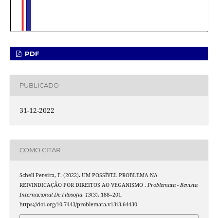
PDF
PUBLICADO
31-12-2022
COMO CITAR
Schell Pereira, F. (2022). UM POSSÍVEL PROBLEMA NA
REIVINDICAÇÃO POR DIREITOS AO VEGANISMO .
Problemata - Revista
Internacional De Filosofia
,
13
(3), 188–201.
https://doi.org/10.7443/problemata.v13i3.64430