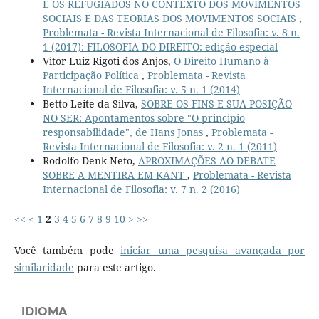
E OS REFUGIADOS NO CONTEXTO DOS MOVIMENTOS
SOCIAIS E DAS TEORIAS DOS MOVIMENTOS SOCIAIS
,
Problemata - Revista Internacional de Filosofia: v. 8 n.
1 (2017): FILOSOFIA DO DIREITO: edição especial
Vitor Luiz Rigoti dos Anjos,
O Direito Humano à
Participação Política
,
Problemata - Revista
Internacional de Filosofia: v. 5 n. 1 (2014)
Betto Leite da Silva,
SOBRE OS FINS E SUA POSIÇÃO
NO SER: Apontamentos sobre "O principio
responsabilidade", de Hans Jonas
,
Problemata -
Revista Internacional de Filosofia: v. 2 n. 1 (2011)
Rodolfo Denk Neto,
APROXIMAÇÕES AO DEBATE
SOBRE A MENTIRA EM KANT
,
Problemata - Revista
Internacional de Filosofia: v. 7 n. 2 (2016)
<<
<
1
2
3
4
5
6
7
8
9
10
>
>>
Você também pode
iniciar uma pesquisa avançada por
similaridade
para este artigo.
IDIOMA