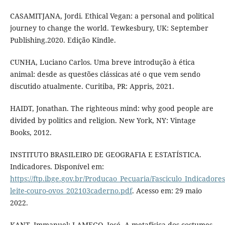
CASAMITJANA, Jordi. Ethical Vegan: a personal and political
journey to change the world. Tewkesbury, UK: September
Publishing.2020. Edição Kindle.
CUNHA, Luciano Carlos. Uma breve introdução à ética
animal: desde as questões clássicas até o que vem sendo
discutido atualmente. Curitiba, PR: Appris, 2021.
HAIDT, Jonathan. The righteous mind: why good people are
divided by politics and religion. New York, NY: Vintage
Books, 2012.
INSTITUTO BRASILEIRO DE GEOGRAFIA E ESTATÍSTICA.
Indicadores. Disponível em:
https://ftp.ibge.gov.br/Producao_Pecuaria/Fasciculo_Indicadore
leite-couro-ovos_202103caderno.pdf
. Acesso em: 29 maio
2022.
KANT, Immanuel; LAMEGO, José. A metafísica dos costumes.