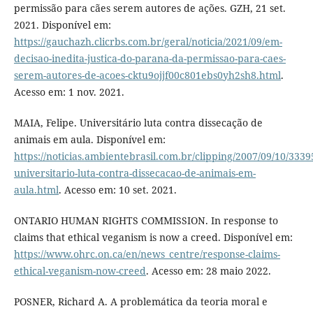
permissão para cães serem autores de ações. GZH, 21 set.
2021. Disponível em:
https://gauchazh.clicrbs.com.br/geral/noticia/2021/09/em-
decisao-inedita-justica-do-parana-da-permissao-para-caes-
serem-autores-de-acoes-cktu9ojjf00c801ebs0yh2sh8.html
.
Acesso em: 1 nov. 2021.
MAIA, Felipe. Universitário luta contra dissecação de
animais em aula. Disponível em:
https://noticias.ambientebrasil.com.br/clipping/2007/09/10/3339
universitario-luta-contra-dissecacao-de-animais-em-
aula.html
. Acesso em: 10 set. 2021.
ONTARIO HUMAN RIGHTS COMMISSION. In response to
claims that ethical veganism is now a creed. Disponível em:
https://www.ohrc.on.ca/en/news_centre/response-claims-
ethical-veganism-now-creed
. Acesso em: 28 maio 2022.
POSNER, Richard A. A problemática da teoria moral e