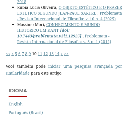
2018
Rúbia Lúcia Oliveira,
O OBJETO ESTÉTICO E O PRAZER
ESTÉTICO SEGUNDO JEAN-PAUL SARTRE
,
Problemata
- Revista Internacional de Filosofia: v. 16 n. 4 (2025)
Massimo Mori,
CONHECIMENTO E MUNDO
HISTÓRICO EM KANT
[doi:
10.7443/problemata.v3i1.12925]
,
Problemata -
Revista Internacional de Filosofia: v. 3 n. 1 (2012)
<<
<
5
6
7
8
9
10
11
12
13
14
>
>>
Você também pode
iniciar uma pesquisa avançada por
similaridade
para este artigo.
IDIOMA
English
Português (Brasil)