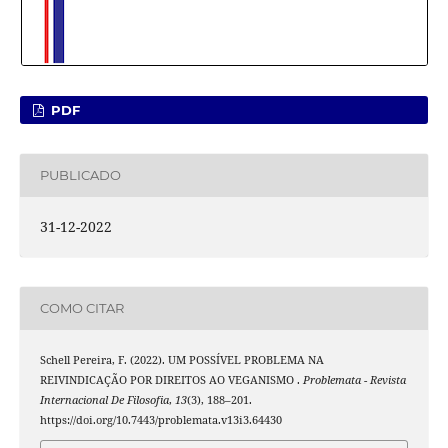
PDF
PUBLICADO
31-12-2022
COMO CITAR
Schell Pereira, F. (2022). UM POSSÍVEL PROBLEMA NA
REIVINDICAÇÃO POR DIREITOS AO VEGANISMO .
Problemata - Revista
Internacional De Filosofia
,
13
(3), 188–201.
https://doi.org/10.7443/problemata.v13i3.64430