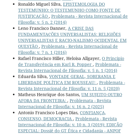
Ronaldo Miguel Silva,
EPISTEMOLOGIA DO
TESTEMUNHO: O TESTEMUNHO COMO FONTE DE
JUSTIFICAÇÃO
,
Problemata - Revista Internacional de
Filosofia: v. 5 n. 2 (2014)
Leno Francisco Danner,
A CRISE DAS
FUNDAMENTAÇÕES UNIVERSALISTAS: RELIGIÕES
UNIVERSALISTAS E RACIO-NALISMO OCIDENTAL EM
QUESTÃO
,
Problemata - Revista Internacional de
Filosofia: v. 7 n. 1 (2016)
Rafael Francisco Hiller, Heloisa Allgayer,
O Princípio
de Transferência em Karl R. Popper
,
Problemata -
Revista Internacional de Filosofia: v. 5 n. 1 (2014)
Eduarda Silva,
VONTADE GERAL, SOBERANIA E
LIBERDADE POLÍTICA EM ROUSSEAU:
,
Problemata -
Revista Internacional de Filosofia: v. 11 n. 5 (2020)
Matheus Henrique dos Santos,
UM SUJEITO OUTRO
AFORA DA FRONTEIRA:
,
Problemata - Revista
Internacional de Filosofia: v. 16 n. 2 (2025)
Antonio Francisco Lopes Dias,
CONFIANÇA,
CONSENSO, DEMOCRACIA
,
Problemata - Revista
Internacional de Filosofia: v. 10 n. 3 (2019): EDIÇÃO
ESPECIAL: Dossiê do GT Ética e Cidadania - ANPOF