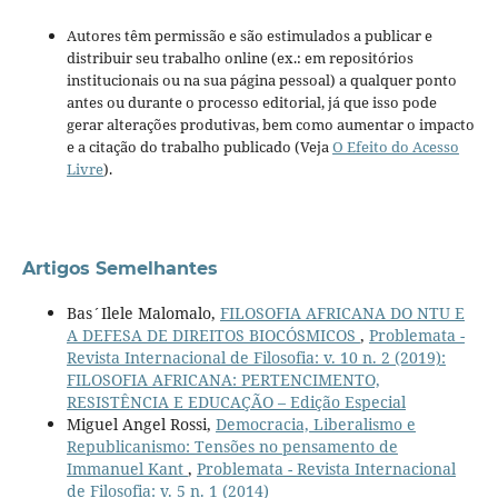
Autores têm permissão e são estimulados a publicar e
distribuir seu trabalho online (ex.: em repositórios
institucionais ou na sua página pessoal) a qualquer ponto
antes ou durante o processo editorial, já que isso pode
gerar alterações produtivas, bem como aumentar o impacto
e a citação do trabalho publicado (Veja
O Efeito do Acesso
Livre
).
Artigos Semelhantes
Bas´Ilele Malomalo,
FILOSOFIA AFRICANA DO NTU E
A DEFESA DE DIREITOS BIOCÓSMICOS
,
Problemata -
Revista Internacional de Filosofia: v. 10 n. 2 (2019):
FILOSOFIA AFRICANA: PERTENCIMENTO,
RESISTÊNCIA E EDUCAÇÃO – Edição Especial
Miguel Angel Rossi,
Democracia, Liberalismo e
Republicanismo: Tensões no pensamento de
Immanuel Kant
,
Problemata - Revista Internacional
de Filosofia: v. 5 n. 1 (2014)