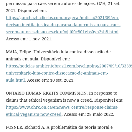
permissão para cães serem autores de ações. GZH, 21 set.
2021. Disponível em:
https://gauchazh.clicrbs.com.br/geral/noticia/2021/09/em-
decisao-inedita-justica-do-parana-da-permissao-para-caes-
serem-autores-de-acoes-cktu9ojjf00c801ebs0yh2sh8.html
.
Acesso em: 1 nov. 2021.
MAIA, Felipe. Universitário luta contra dissecação de
animais em aula. Disponível em:
https://noticias.ambientebrasil.com.br/clipping/2007/09/10/3339
universitario-luta-contra-dissecacao-de-animais-em-
aula.html
. Acesso em: 10 set. 2021.
ONTARIO HUMAN RIGHTS COMMISSION. In response to
claims that ethical veganism is now a creed. Disponível em:
https://www.ohrc.on.ca/en/news_centre/response-claims-
ethical-veganism-now-creed
. Acesso em: 28 maio 2022.
POSNER, Richard A. A problemática da teoria moral e