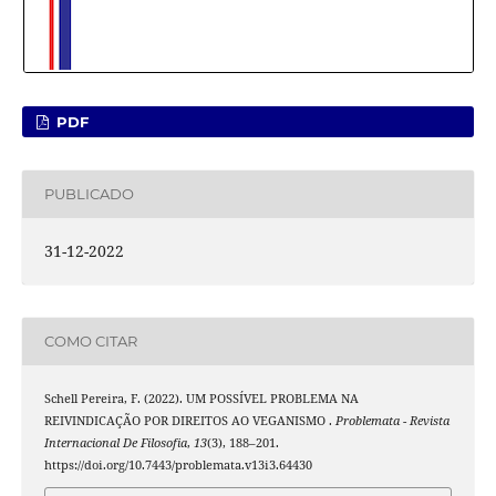
PDF
PUBLICADO
31-12-2022
COMO CITAR
Schell Pereira, F. (2022). UM POSSÍVEL PROBLEMA NA
REIVINDICAÇÃO POR DIREITOS AO VEGANISMO .
Problemata - Revista
Internacional De Filosofia
,
13
(3), 188–201.
https://doi.org/10.7443/problemata.v13i3.64430