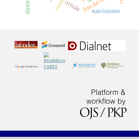
fim da história
orixás
narcisismo