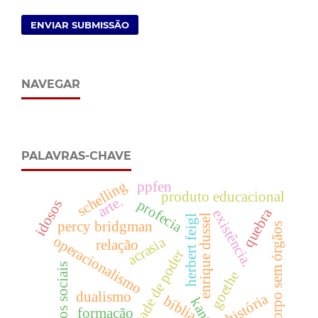
ENVIAR SUBMISSÃO
NAVEGAR
PALAVRAS-CHAVE
schelling
ppfen
produto educacional
arte.
profecia
idosos
quebra
existência.
enrique dussel
herbert feigl
percy bridgman
corpo sem órgãos
operacionalismo
acrasia
relação
vontade de poder
direitos sociais
goethe
dualismo
bíblia
kant
formação