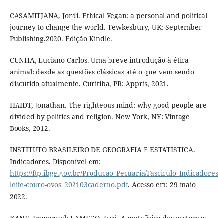
CASAMITJANA, Jordi. Ethical Vegan: a personal and political
journey to change the world. Tewkesbury, UK: September
Publishing.2020. Edição Kindle.
CUNHA, Luciano Carlos. Uma breve introdução à ética
animal: desde as questões clássicas até o que vem sendo
discutido atualmente. Curitiba, PR: Appris, 2021.
HAIDT, Jonathan. The righteous mind: why good people are
divided by politics and religion. New York, NY: Vintage
Books, 2012.
INSTITUTO BRASILEIRO DE GEOGRAFIA E ESTATÍSTICA.
Indicadores. Disponível em:
https://ftp.ibge.gov.br/Producao_Pecuaria/Fasciculo_Indicadore
leite-couro-ovos_202103caderno.pdf
. Acesso em: 29 maio
2022.
KANT, Immanuel; LAMEGO, José. A metafísica dos costumes.