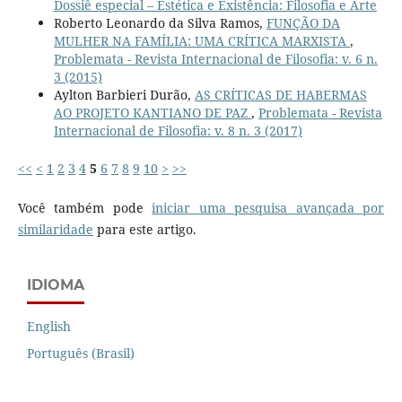
Dossiê especial – Estética e Existência: Filosofia e Arte
Roberto Leonardo da Silva Ramos,
FUNÇÃO DA
MULHER NA FAMÍLIA: UMA CRÍTICA MARXISTA
,
Problemata - Revista Internacional de Filosofia: v. 6 n.
3 (2015)
Aylton Barbieri Durão,
AS CRÍTICAS DE HABERMAS
AO PROJETO KANTIANO DE PAZ
,
Problemata - Revista
Internacional de Filosofia: v. 8 n. 3 (2017)
<<
<
1
2
3
4
5
6
7
8
9
10
>
>>
Você também pode
iniciar uma pesquisa avançada por
similaridade
para este artigo.
IDIOMA
English
Português (Brasil)