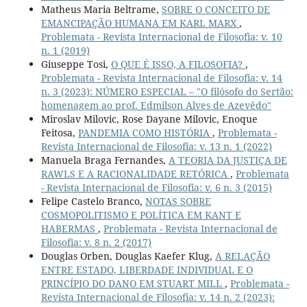
Matheus Maria Beltrame,
SOBRE O CONCEITO DE
EMANCIPAÇÃO HUMANA EM KARL MARX
,
Problemata - Revista Internacional de Filosofia: v. 10
n. 1 (2019)
Giuseppe Tosi,
O QUE É ISSO, A FILOSOFIA?
,
Problemata - Revista Internacional de Filosofia: v. 14
n. 3 (2023): NÚMERO ESPECIAL – "O filósofo do Sertão:
homenagem ao prof. Edmilson Alves de Azevêdo"
Miroslav Milovic, Rose Dayane Milovic, Enoque
Feitosa,
PANDEMIA COMO HISTÓRIA
,
Problemata -
Revista Internacional de Filosofia: v. 13 n. 1 (2022)
Manuela Braga Fernandes,
A TEORIA DA JUSTIÇA DE
RAWLS E A RACIONALIDADE RETÓRICA
,
Problemata
- Revista Internacional de Filosofia: v. 6 n. 3 (2015)
Felipe Castelo Branco,
NOTAS SOBRE
COSMOPOLITISMO E POLÍTICA EM KANT E
HABERMAS
,
Problemata - Revista Internacional de
Filosofia: v. 8 n. 2 (2017)
Douglas Orben, Douglas Kaefer Klug,
A RELAÇÃO
ENTRE ESTADO, LIBERDADE INDIVIDUAL E O
PRINCÍPIO DO DANO EM STUART MILL
,
Problemata -
Revista Internacional de Filosofia: v. 14 n. 2 (2023):