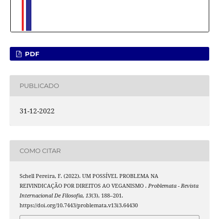
PDF
PUBLICADO
31-12-2022
COMO CITAR
Schell Pereira, F. (2022). UM POSSÍVEL PROBLEMA NA
REIVINDICAÇÃO POR DIREITOS AO VEGANISMO .
Problemata - Revista
Internacional De Filosofia
,
13
(3), 188–201.
https://doi.org/10.7443/problemata.v13i3.64430