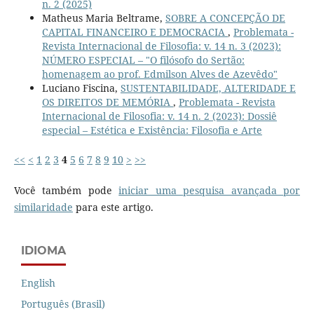
n. 2 (2025)
Matheus Maria Beltrame,
SOBRE A CONCEPÇÃO DE
CAPITAL FINANCEIRO E DEMOCRACIA
,
Problemata -
Revista Internacional de Filosofia: v. 14 n. 3 (2023):
NÚMERO ESPECIAL – "O filósofo do Sertão:
homenagem ao prof. Edmilson Alves de Azevêdo"
Luciano Fiscina,
SUSTENTABILIDADE, ALTERIDADE E
OS DIREITOS DE MEMÓRIA
,
Problemata - Revista
Internacional de Filosofia: v. 14 n. 2 (2023): Dossiê
especial – Estética e Existência: Filosofia e Arte
<<
<
1
2
3
4
5
6
7
8
9
10
>
>>
Você também pode
iniciar uma pesquisa avançada por
similaridade
para este artigo.
IDIOMA
English
Português (Brasil)