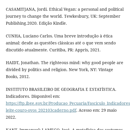
CASAMITJANA, Jordi. Ethical Vegan: a personal and political
journey to change the world. Tewkesbury, UK: September
Publishing.2020. Edição Kindle.
CUNHA, Luciano Carlos. Uma breve introdução à ética
animal: desde as questões clássicas até o que vem sendo
discutido atualmente. Curitiba, PR: Appris, 2021.
HAIDT, Jonathan. The righteous mind: why good people are
divided by politics and religion. New York, NY: Vintage
Books, 2012.
INSTITUTO BRASILEIRO DE GEOGRAFIA E ESTATÍSTICA.
Indicadores. Disponível em:
https://ftp.ibge.gov.br/Producao_Pecuaria/Fasciculo_Indicadore
leite-couro-ovos_202103caderno.pdf
. Acesso em: 29 maio
2022.
KANT, Immanuel; LAMEGO, José. A metafísica dos costumes.