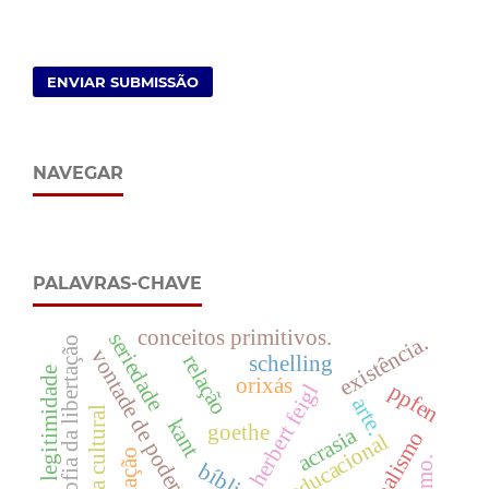
ENVIAR SUBMISSÃO
NAVEGAR
PALAVRAS-CHAVE
conceitos primitivos.
seriedade
existência.
filosofia da libertação
vontade de poder
relação
schelling
legitimidade
orixás
ppfen
herbert feigl
arte.
indústria cultural
kant
goethe
acrasia
produto educacional
bíblia