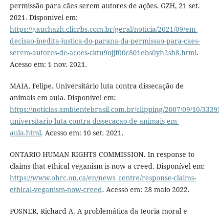
permissão para cães serem autores de ações. GZH, 21 set.
2021. Disponível em:
https://gauchazh.clicrbs.com.br/geral/noticia/2021/09/em-
decisao-inedita-justica-do-parana-da-permissao-para-caes-
serem-autores-de-acoes-cktu9ojjf00c801ebs0yh2sh8.html
.
Acesso em: 1 nov. 2021.
MAIA, Felipe. Universitário luta contra dissecação de
animais em aula. Disponível em:
https://noticias.ambientebrasil.com.br/clipping/2007/09/10/3339
universitario-luta-contra-dissecacao-de-animais-em-
aula.html
. Acesso em: 10 set. 2021.
ONTARIO HUMAN RIGHTS COMMISSION. In response to
claims that ethical veganism is now a creed. Disponível em:
https://www.ohrc.on.ca/en/news_centre/response-claims-
ethical-veganism-now-creed
. Acesso em: 28 maio 2022.
POSNER, Richard A. A problemática da teoria moral e