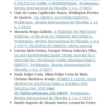
E POLÍTICAS) SOBRE A MODERNIDADE
,
Problemata -
Revista Internacional de Filosofia: v. 6 n. 2 (2015)
Clair de Luma Capiberibe Nunes, Wellington Pereira
de Queirós ,
DA CRENÇA AO CONHECIMENTO:
,
Problemata - Revista Internacional de Filosofia: v. 14
n. 5 (2023)
Manuela Braga Galindo,
A VERDADE NO PROCESSO
JUDICIAL: A FALÁCIA DA VERDADE METAFÍSICA
,
Problemata - Revista Internacional de Filosofia: v. 8 n.
1 (2017): FILOSOFIA DO DIREITO: edição especial
Lorena Melo Freitas, Enoque Feitosa Sobreira Filho,
DA INSTRANSPONIBILIDADE ENTRE DESCRIÇÃO E
PRESCRIÇÃO: UM ENSAIO SOBRE PRAGMATISMO E
DIREITO
,
Problemata - Revista Internacional de
Filosofia: v. 8 n. 3 (2017)
Saulo Felipe Costa, Vilma Felipe Costa de Melo,
Cletiane Medeiros Araújo,
HOBBES E LOCKE: DUAS
PROPOSTAS POLÍTICAS PARA A GUERRA CIVIL
INGLESA (Séc. XVII)
[doi:
10.7443/problemata.v2i2.10815]
,
Problemata -
Revista Internacional de Filosofia: v. 2 n. 2 (2011)
Daniel Augusto de Alcaniz Santos, Leonardo Freire,