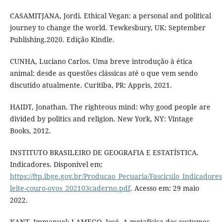
CASAMITJANA, Jordi. Ethical Vegan: a personal and political
journey to change the world. Tewkesbury, UK: September
Publishing.2020. Edição Kindle.
CUNHA, Luciano Carlos. Uma breve introdução à ética
animal: desde as questões clássicas até o que vem sendo
discutido atualmente. Curitiba, PR: Appris, 2021.
HAIDT, Jonathan. The righteous mind: why good people are
divided by politics and religion. New York, NY: Vintage
Books, 2012.
INSTITUTO BRASILEIRO DE GEOGRAFIA E ESTATÍSTICA.
Indicadores. Disponível em:
https://ftp.ibge.gov.br/Producao_Pecuaria/Fasciculo_Indicadore
leite-couro-ovos_202103caderno.pdf
. Acesso em: 29 maio
2022.
KANT, Immanuel; LAMEGO, José. A metafísica dos costumes.