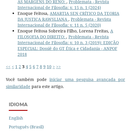
ÀS MARGENS DO RENO:
,
Problemata - Revista
Internacional de Filosofia: v. 15 n. 1 (2024)
Enoque Feitosa,
AMARTIA SEN CRÍTICO DA TEORIA
DA JUSTIÇA RAWSLIANA
,
Problemata - Revista
Internacional de Filosofia: v. 11 n. 5 (2020)
Enoque Feitosa Sobreira Filho, Lorena Freitas,
A
FILOSOFIA DO DIREITO:
,
Problemata - Revista
Internacional de Filosofia: v. 10 n. 3 (2019): EDIÇÃO
ESPECIAL: Dossiê do GT Ética e Cidadania - ANPOF
2018
<<
<
1
2
3
4
5
6
7
8
9
10
>
>>
Você também pode
iniciar uma pesquisa avançada por
similaridade
para este artigo.
IDIOMA
English
Português (Brasil)