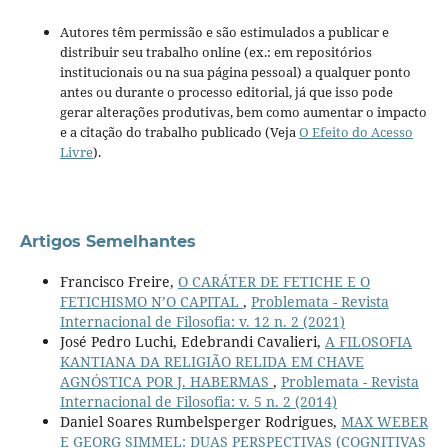
Autores têm permissão e são estimulados a publicar e
distribuir seu trabalho online (ex.: em repositórios
institucionais ou na sua página pessoal) a qualquer ponto
antes ou durante o processo editorial, já que isso pode
gerar alterações produtivas, bem como aumentar o impacto
e a citação do trabalho publicado (Veja
O Efeito do Acesso
Livre
).
Artigos Semelhantes
Francisco Freire,
O CARÁTER DE FETICHE E O
FETICHISMO N’O CAPITAL
,
Problemata - Revista
Internacional de Filosofia: v. 12 n. 2 (2021)
José Pedro Luchi, Edebrandi Cavalieri,
A FILOSOFIA
KANTIANA DA RELIGIÃO RELIDA EM CHAVE
AGNÓSTICA POR J. HABERMAS
,
Problemata - Revista
Internacional de Filosofia: v. 5 n. 2 (2014)
Daniel Soares Rumbelsperger Rodrigues,
MAX WEBER
E GEORG SIMMEL: DUAS PERSPECTIVAS (COGNITIVAS