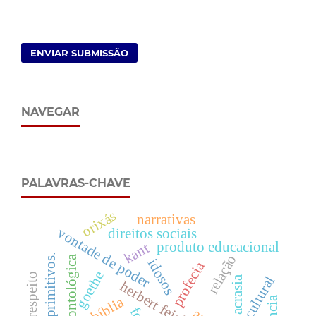
ENVIAR SUBMISSÃO
NAVEGAR
PALAVRAS-CHAVE
orixás
narrativas
vontade de poder
direitos sociais
produto educacional
kant
relação
conceitos primitivos.
prova ontológica
idosos
profecia
goethe
acrasia
herbert feigl
bíblia