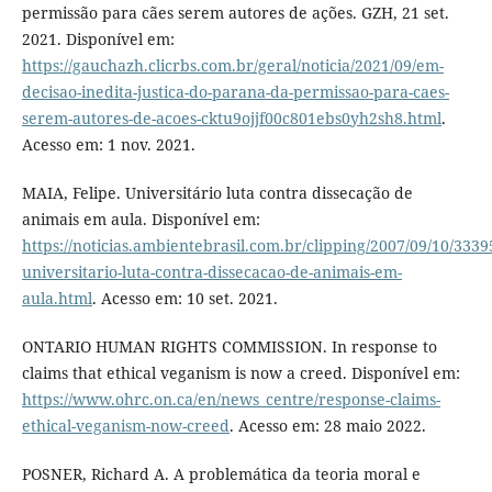
permissão para cães serem autores de ações. GZH, 21 set.
2021. Disponível em:
https://gauchazh.clicrbs.com.br/geral/noticia/2021/09/em-
decisao-inedita-justica-do-parana-da-permissao-para-caes-
serem-autores-de-acoes-cktu9ojjf00c801ebs0yh2sh8.html
.
Acesso em: 1 nov. 2021.
MAIA, Felipe. Universitário luta contra dissecação de
animais em aula. Disponível em:
https://noticias.ambientebrasil.com.br/clipping/2007/09/10/3339
universitario-luta-contra-dissecacao-de-animais-em-
aula.html
. Acesso em: 10 set. 2021.
ONTARIO HUMAN RIGHTS COMMISSION. In response to
claims that ethical veganism is now a creed. Disponível em:
https://www.ohrc.on.ca/en/news_centre/response-claims-
ethical-veganism-now-creed
. Acesso em: 28 maio 2022.
POSNER, Richard A. A problemática da teoria moral e