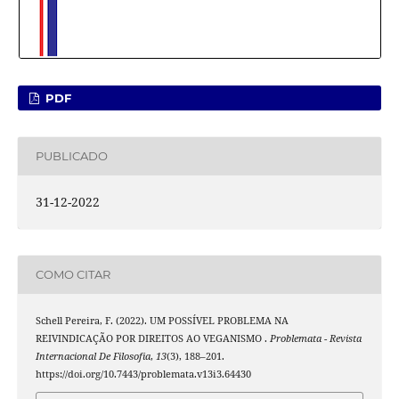
PDF
PUBLICADO
31-12-2022
COMO CITAR
Schell Pereira, F. (2022). UM POSSÍVEL PROBLEMA NA
REIVINDICAÇÃO POR DIREITOS AO VEGANISMO .
Problemata - Revista
Internacional De Filosofia
,
13
(3), 188–201.
https://doi.org/10.7443/problemata.v13i3.64430