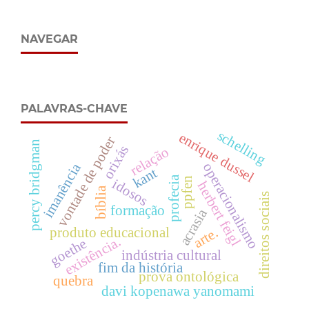
NAVEGAR
PALAVRAS-CHAVE
schelling
enrique dussel
vontade de poder
percy bridgman
orixás
relação
operacionalismo
imanência
kant
profecia
ppfen
idosos
herbert feigl
bíblia
direitos sociais
formação
acrasia
arte.
produto educacional
existência.
goethe
indústria cultural
fim da história
prova ontológica
quebra
davi kopenawa yanomami