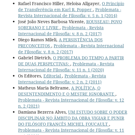
Rafael Francisco Hiller, Heloisa Allgayer,
O Princípio
de Transferência em Karl R. Popper
,
Problemata -
Revista Internacional de Filosofia: v. 5 n. 1 (2014)
José João Neves Barbosa Vicente,
ROUSSEAU: POVO
SOBERANO E LIVRE
,
Problemata - Revista
Internacional de Filosofia: v. 8 n. 2 (2017)
Diego Ramos Mileli,
A PERSISTÊNCIA DOS
PRECONCEITOS
,
Problemata - Revista Internacional
de Filosofia: v. 8 n. 2 (2017)
Gabriel Dietrich,
O PROBLEMA DO TEMPO A PARTIR
DE DUAS PERSPECTIVAS:
,
Problemata - Revista
Internacional de Filosofia: v. 11 n. 1 (2020)
Os Editores,
Editorial
,
Problemata - Revista
Internacional de Filosofia: v. 2 n. 2 (2011)
Matheus Maria Beltrame,
A POLÍTICA, O
DESENTENDIMENTO E O MESTRE IGNORANTE
,
Problemata - Revista Internacional de Filosofia: v. 12
n. 2 (2021)
Damiana Bezerra Alves,
UM ESTUDO SOBRE O PODER
DISCIPLINAR NO ÂMBITO DA OBRA VIGIAR E PUNIR
DO FILÓSOFO FRANCÊS MICHEL FOUCAULT
,
Problemata - Revista Internacional de Filosofia: v. 11