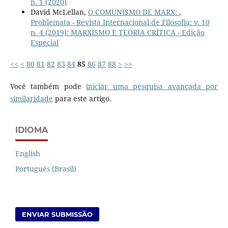
n. 1 (2020)
David McLellan,
O COMUNISMO DE MARX:
,
Problemata - Revista Internacional de Filosofia: v. 10
n. 4 (2019): MARXISMO E TEORIA CRÍTICA - Edição
Especial
<<
<
80
81
82
83
84
85
86
87
88
>
>>
Você também pode
iniciar uma pesquisa avançada por
similaridade
para este artigo.
IDIOMA
English
Português (Brasil)
ENVIAR SUBMISSÃO