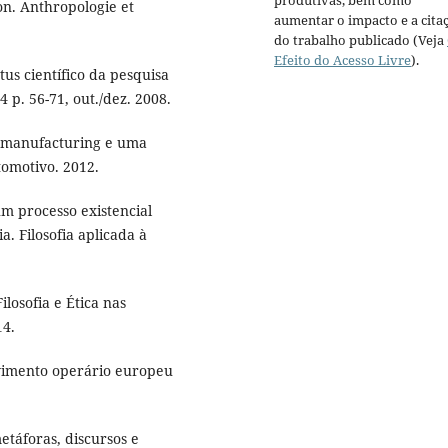
ion. Anthropologie et
aumentar o impacto e a cita
do trabalho publicado (Veja
Efeito do Acesso Livre
).
us científico da pesquisa
4 p. 56-71, out./dez. 2008.
 manufacturing e uma
omotivo. 2012.
m processo existencial
. Filosofia aplicada à
osofia e Ética nas
14.
ovimento operário europeu
táforas, discursos e