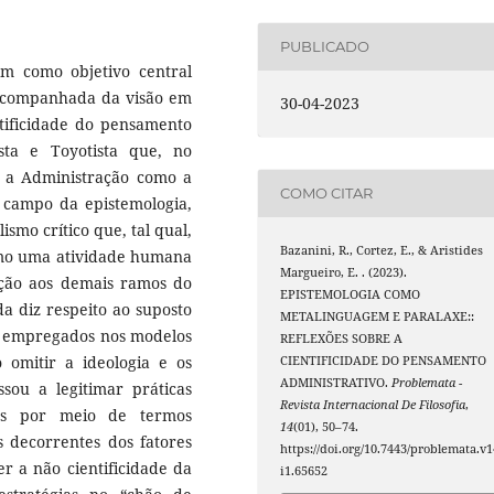
PUBLICADO
m como objetivo central
 acompanhada da visão em
30-04-2023
ntificidade do pensamento
ista e Toyotista que, no
m a Administração como a
COMO CITAR
o campo da epistemologia,
ismo crítico que, tal qual,
Bazanini, R., Cortez, E., & Aristides
como uma atividade humana
Margueiro, E. . (2023).
lação aos demais ramos do
EPISTEMOLOGIA COMO
da diz respeito ao suposto
METALINGUAGEM E PARALAXE::
os empregados nos modelos
REFLEXÕES SOBRE A
o omitir a ideologia e os
CIENTIFICIDADE DO PENSAMENTO
ADMINISTRATIVO.
Problemata -
ssou a legitimar práticas
Revista Internacional De Filosofia
,
das por meio de termos
14
(01), 50–74.
es decorrentes dos fatores
https://doi.org/10.7443/problemata.v1
r a não cientificidade da
i1.65652