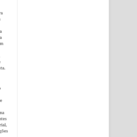
ra
s
a
a
em
m
e
ta.
o
ne
ina
ntes
ial,
ações