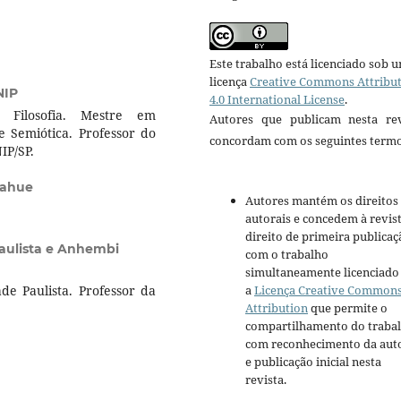
Este trabalho está licenciado sob 
licença
Creative Commons Attribu
NIP
4.0 International License
.
 Filosofia. Mestre em
Autores que publicam nesta rev
 Semiótica. Professor do
concordam com os seguintes termo
IP/SP.
mahue
Autores mantém os direitos
autorais e concedem à revis
direito de primeira publicaç
aulista e Anhembi
com o trabalho
simultaneamente licenciado
a
Licença Creative Common
e Paulista. Professor da
Attribution
que permite o
compartilhamento do traba
com reconhecimento da aut
e publicação inicial nesta
revista.