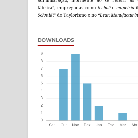
administração, mormente ao se referir às 
fábrica”, empregadas como
technë
e
empeiria
i
Schmidt
” do Taylorismo e no “
Lean Manufacturi
DOWNLOADS