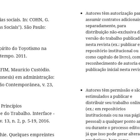
Autores têm autorização pa
assumir contratos adicionai
s sociais. In: COHN, G.
separadamente, para
 Sociais"). São Paulo:
distribuição não-exclusiva d
versão do trabalho publicad
nesta revista (ex.: publicar 
pírito do Toyotismo na
repositório institucional ou
itempo. 2011.
como capítulo de livro), co
reconhecimento de autoria 
publicação inicial nesta revis
FIM, Maurício Custódio.
onesis) em administração:
ção Contemporânea, v. 23,
Autores têm permissão e sã
estimulados a publicar e
distribuir seu trabalho onli
Princípios
(ex.: em repositórios
e do Trabalho. Interface -
institucionais ou na sua pág
. 13, n. 2, p. 5-19, 2016.
pessoal) a qualquer ponto a
ou durante o processo editor
já que isso pode gerar alter
chie. Quelques empreintes
produtivas, bem como