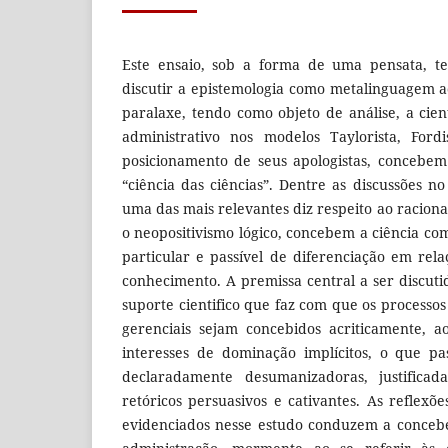
Este ensaio, sob a forma de uma pensata, te
discutir a epistemologia como metalinguagem
paralaxe, tendo como objeto de análise, a cie
administrativo nos modelos Taylorista, Ford
posicionamento de seus apologistas, concebe
“ciência das ciências”. Dentre as discussões n
uma das mais relevantes diz respeito ao racional
o neopositivismo lógico, concebem a ciência 
particular e passível de diferenciação em re
conhecimento. A premissa central a ser discuti
suporte cientifico que faz com que os process
gerenciais sejam concebidos acriticamente, a
interesses de dominação implícitos, o que pa
declaradamente desumanizadoras, justifica
retóricos persuasivos e cativantes. As reflexõ
evidenciados nesse estudo conduzem a concebe