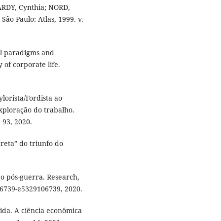
HARDY, Cynthia; NORD,
ão Paulo: Atlas, 1999. v.
l paradigms and
 of corporate life.
lorista/Fordista ao
xploração do trabalho.
 93, 2020.
reta” do triunfo do
do pós-guerra. Research,
106739-e5329106739, 2020.
da. A ciência econômica