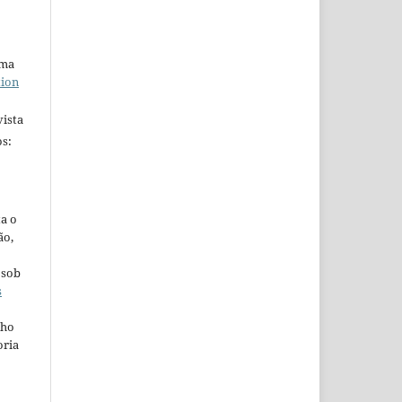
uma
tion
ista
s:
ta o
ão,
 sob
s
lho
oria