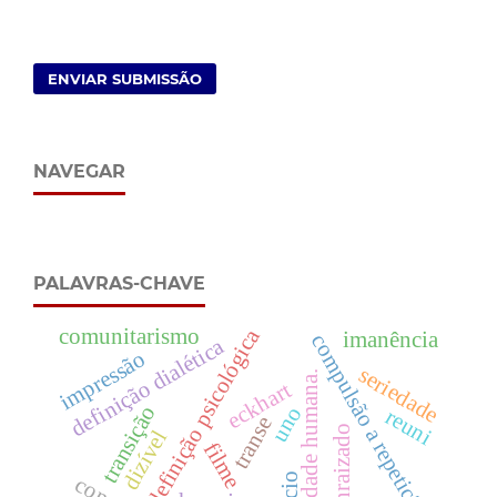
ENVIAR SUBMISSÃO
NAVEGAR
PALAVRAS-CHAVE
definição psicológica
comunitarismo
imanência
compulsão a repetição
definição dialética
impressão
seriedade
dignidade humana.
eckhart
transição
uno
reuni
transe
dizível
filme