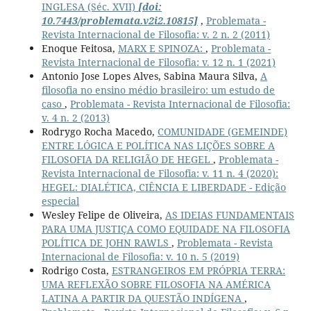
INGLESA (Séc. XVII)
[doi:
10.7443/problemata.v2i2.10815]
,
Problemata -
Revista Internacional de Filosofia: v. 2 n. 2 (2011)
Enoque Feitosa,
MARX E SPINOZA:
,
Problemata -
Revista Internacional de Filosofia: v. 12 n. 1 (2021)
Antonio Jose Lopes Alves, Sabina Maura Silva,
A
filosofia no ensino médio brasileiro: um estudo de
caso
,
Problemata - Revista Internacional de Filosofia:
v. 4 n. 2 (2013)
Rodrygo Rocha Macedo,
COMUNIDADE (GEMEINDE)
ENTRE LÓGICA E POLÍTICA NAS LIÇÕES SOBRE A
FILOSOFIA DA RELIGIÃO DE HEGEL
,
Problemata -
Revista Internacional de Filosofia: v. 11 n. 4 (2020):
HEGEL: DIALÉTICA, CIÊNCIA E LIBERDADE - Edição
especial
Wesley Felipe de Oliveira,
AS IDEIAS FUNDAMENTAIS
PARA UMA JUSTIÇA COMO EQUIDADE NA FILOSOFIA
POLÍTICA DE JOHN RAWLS
,
Problemata - Revista
Internacional de Filosofia: v. 10 n. 5 (2019)
Rodrigo Costa,
ESTRANGEIROS EM PRÓPRIA TERRA:
UMA REFLEXÃO SOBRE FILOSOFIA NA AMÉRICA
LATINA A PARTIR DA QUESTÃO INDÍGENA
,