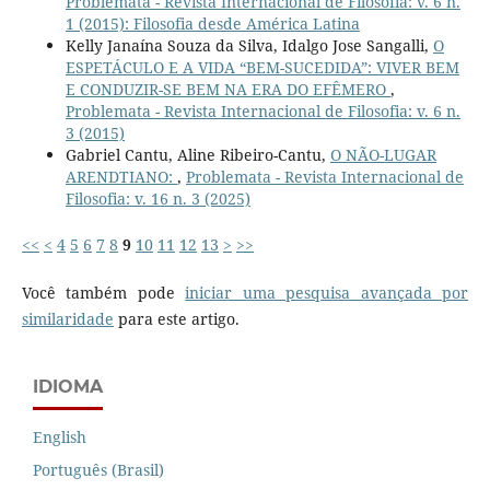
Problemata - Revista Internacional de Filosofia: v. 6 n.
1 (2015): Filosofia desde América Latina
Kelly Janaína Souza da Silva, Idalgo Jose Sangalli,
O
ESPETÁCULO E A VIDA “BEM-SUCEDIDA”: VIVER BEM
E CONDUZIR-SE BEM NA ERA DO EFÊMERO
,
Problemata - Revista Internacional de Filosofia: v. 6 n.
3 (2015)
Gabriel Cantu, Aline Ribeiro-Cantu,
O NÃO-LUGAR
ARENDTIANO:
,
Problemata - Revista Internacional de
Filosofia: v. 16 n. 3 (2025)
<<
<
4
5
6
7
8
9
10
11
12
13
>
>>
Você também pode
iniciar uma pesquisa avançada por
similaridade
para este artigo.
IDIOMA
English
Português (Brasil)