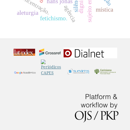
sujeito enraizado
silêncio
concentração.
hans jonas
agência
mística
aleturgia
fetichismo.