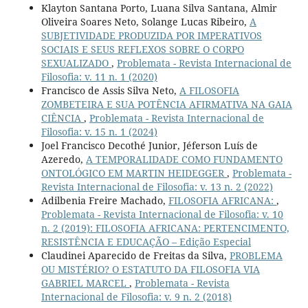
Klayton Santana Porto, Luana Silva Santana, Almir
Oliveira Soares Neto, Solange Lucas Ribeiro,
A
SUBJETIVIDADE PRODUZIDA POR IMPERATIVOS
SOCIAIS E SEUS REFLEXOS SOBRE O CORPO
SEXUALIZADO
,
Problemata - Revista Internacional de
Filosofia: v. 11 n. 1 (2020)
Francisco de Assis Silva Neto,
A FILOSOFIA
ZOMBETEIRA E SUA POTÊNCIA AFIRMATIVA NA GAIA
CIÊNCIA
,
Problemata - Revista Internacional de
Filosofia: v. 15 n. 1 (2024)
Joel Francisco Decothé Junior, Jéferson Luís de
Azeredo,
A TEMPORALIDADE COMO FUNDAMENTO
ONTOLÓGICO EM MARTIN HEIDEGGER
,
Problemata -
Revista Internacional de Filosofia: v. 13 n. 2 (2022)
Adilbenia Freire Machado,
FILOSOFIA AFRICANA:
,
Problemata - Revista Internacional de Filosofia: v. 10
n. 2 (2019): FILOSOFIA AFRICANA: PERTENCIMENTO,
RESISTÊNCIA E EDUCAÇÃO – Edição Especial
Claudinei Aparecido de Freitas da Silva,
PROBLEMA
OU MISTÉRIO? O ESTATUTO DA FILOSOFIA VIA
GABRIEL MARCEL
,
Problemata - Revista
Internacional de Filosofia: v. 9 n. 2 (2018)