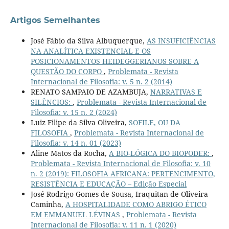
Artigos Semelhantes
José Fábio da Silva Albuquerque,
AS INSUFICIÊNCIAS
NA ANALÍTICA EXISTENCIAL E OS
POSICIONAMENTOS HEIDEGGERIANOS SOBRE A
QUESTÃO DO CORPO
,
Problemata - Revista
Internacional de Filosofia: v. 5 n. 2 (2014)
RENATO SAMPAIO DE AZAMBUJA,
NARRATIVAS E
SILÊNCIOS:
,
Problemata - Revista Internacional de
Filosofia: v. 15 n. 2 (2024)
Luiz Filipe da Silva Oliveira,
SOFILE, OU DA
FILOSOFIA
,
Problemata - Revista Internacional de
Filosofia: v. 14 n. 01 (2023)
Aline Matos da Rocha,
A BIO-LÓGICA DO BIOPODER:
,
Problemata - Revista Internacional de Filosofia: v. 10
n. 2 (2019): FILOSOFIA AFRICANA: PERTENCIMENTO,
RESISTÊNCIA E EDUCAÇÃO – Edição Especial
José Rodrigo Gomes de Sousa, Iraquitan de Oliveira
Caminha,
A HOSPITALIDADE COMO ABRIGO ÉTICO
EM EMMANUEL LÉVINAS
,
Problemata - Revista
Internacional de Filosofia: v. 11 n. 1 (2020)