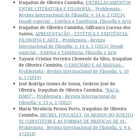
Iraquitan de Oliveira Caminha,
ENTRELAÇAMENTOS
ENTRE LITERATURA E FILOSOFIA:
,
Problemata -
Revista Internacional de Filosofia: v. 14 n. 2 (2023):
Dossiê especial – Estética e Existência: Filosofia e Arte
Iraquitan de Oliveira Caminha, Gilfranco Lucena dos
Santos,
APRESENTAÇÃO – ESTÉTICA E EXISTÊNCIA:
FILOSOFIA E ARTE
,
Problemata - Revista
Internacional de Filosofia: v. 14 n. 2 (2023): Dossiê
especial – Estética e Existência: Filosofia e Arte
Tayane Cristine Ferreira Clemente da Silva, Iraquitan
de Oliveira Caminha,
O FASCISMO E AS MASSAS:
,
Problemata - Revista Internacional de Filosofia: v. 10
n. 5 (2019)
José Rodrigo Gomes de Sousa, Gedeon José de
Oliveira, Iraquitan de Oliveira Caminha,
“RAÇA-
ISMO”:
,
Problemata - Revista Internacional de
Filosofia: v. 13 n. 2 (2022)
Maria Veralúcia Pessoa Porto, Iraquitan de Oliveira
Caminha,
MICHEL FOUCAULT, OS MODOS DO SUJEITO
SE CONSTITUIR E AS FORMAS DE PRÁTICAS DE SI
,
Problemata - Revista Internacional de Filosofia: v. 9 n.
4 (2018)