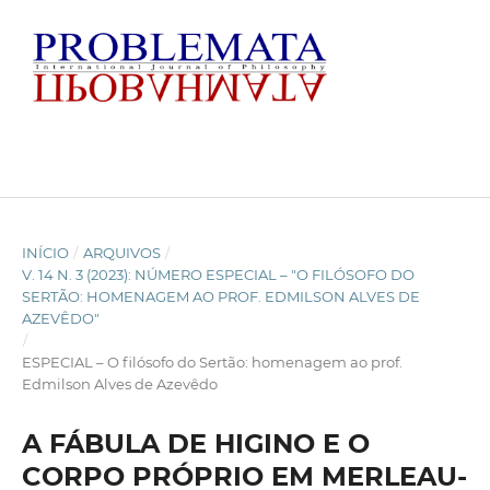
INÍCIO
/
ARQUIVOS
/
V. 14 N. 3 (2023): NÚMERO ESPECIAL – "O FILÓSOFO DO
SERTÃO: HOMENAGEM AO PROF. EDMILSON ALVES DE
AZEVÊDO"
/
ESPECIAL – O filósofo do Sertão: homenagem ao prof.
Edmilson Alves de Azevêdo
A FÁBULA DE HIGINO E O
CORPO PRÓPRIO EM MERLEAU-