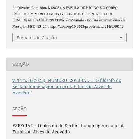
de Oliveira Caminha, I. (2023). A FÁBULA DE HIGINO E O CORPO
PRÓPRIO EM MERLEAU-PONTY: : OSCILAÇÕES ENTRE SAÚDE
FUNCIONAL E SAÚDE CRIATIVA.
Problemata - Revista Internacional De
Filosofia
,
14
(3), 15–24. https://doi.org/10.7443/problemata.v14i3.66147
Fomatos de Citação
EDIÇÃO
v. 14 n. 3 (2023): NÚMERO ESPECIAL – "O filósofo do
Sertão: homenagem ao prof. Edmilson Alves de
Azevêdo"
SEÇÃO
ESPECIAL – O filósofo do Sertão: homenagem ao prof.
Edmilson Alves de Azevêdo