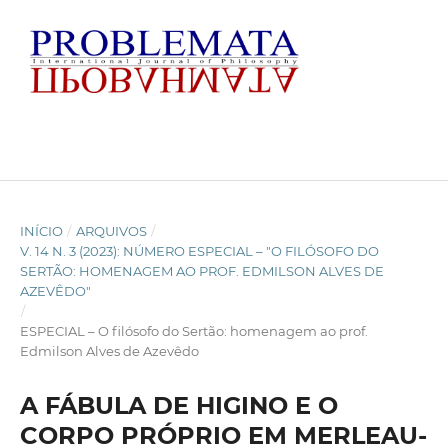
INÍCIO
/
ARQUIVOS
/
V. 14 N. 3 (2023): NÚMERO ESPECIAL – "O FILÓSOFO DO
SERTÃO: HOMENAGEM AO PROF. EDMILSON ALVES DE
AZEVÊDO"
/
ESPECIAL – O filósofo do Sertão: homenagem ao prof.
Edmilson Alves de Azevêdo
A FÁBULA DE HIGINO E O
CORPO PRÓPRIO EM MERLEAU-