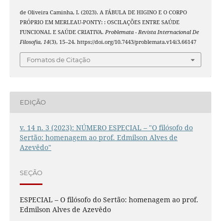
de Oliveira Caminha, I. (2023). A FÁBULA DE HIGINO E O CORPO
PRÓPRIO EM MERLEAU-PONTY: : OSCILAÇÕES ENTRE SAÚDE
FUNCIONAL E SAÚDE CRIATIVA.
Problemata - Revista Internacional De
Filosofia
,
14
(3), 15–24. https://doi.org/10.7443/problemata.v14i3.66147
Fomatos de Citação
EDIÇÃO
v. 14 n. 3 (2023): NÚMERO ESPECIAL – "O filósofo do
Sertão: homenagem ao prof. Edmilson Alves de
Azevêdo"
SEÇÃO
ESPECIAL – O filósofo do Sertão: homenagem ao prof.
Edmilson Alves de Azevêdo