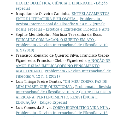
HEGEL: DIALÉTICA, CIÊNCIA E LIBERDADE - Edição
especial
Iraquitan de Oliveira Caminha,
ENTRELAÇAMENTOS
ENTRE LITERATURA E FILOSOFIA:
,
Problemata -
Revista Internacional de Filosofia: v. 14 n. 2 (2023):
Dossiê especial – Estética e Existência: Filosofia e Arte
Sophie Mendelsohn, Marluza Terezinha da Rosa,
FOUCAULT COM LACAN: O SUJEITO EM ATO
,
Problemata - Revista Internacional de Filosofia: v. 10
n. 1 (2019)
Francisco Romário de Queiroz Silva, Francisco Clébio
Figueiredo, Francisco Clébio Figueiredo,
A NOÇÃO DE
AMOR E SUAS IMPLICAÇÕES NO PENSAMENTO
AGOSTINIANO
,
Problemata - Revista Internacional de
Filosofia: v. 12 n. 1 (2021)
Luis Thiago Freire Dantas,
"OH MEU CORPO, FAZ DE
MIM UM SER QUE QUESTIONA":
,
Problemata - Revista
Internacional de Filosofia: v. 10 n. 2 (2019): FILOSOFIA
AFRICANA: PERTENCIMENTO, RESISTÊNCIA E
EDUCAÇÃO – Edição Especial
Luís Gomes da Silva,
CORPO BIOPOLÍTICO-VIDA NUA
,
Problemata - Revista Internacional de Filosofia: v. 16