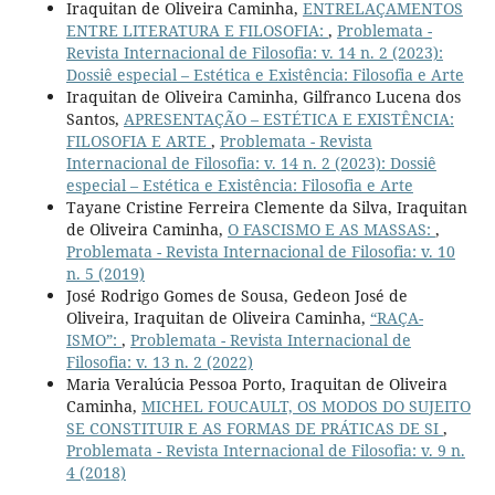
Iraquitan de Oliveira Caminha,
ENTRELAÇAMENTOS
ENTRE LITERATURA E FILOSOFIA:
,
Problemata -
Revista Internacional de Filosofia: v. 14 n. 2 (2023):
Dossiê especial – Estética e Existência: Filosofia e Arte
Iraquitan de Oliveira Caminha, Gilfranco Lucena dos
Santos,
APRESENTAÇÃO – ESTÉTICA E EXISTÊNCIA:
FILOSOFIA E ARTE
,
Problemata - Revista
Internacional de Filosofia: v. 14 n. 2 (2023): Dossiê
especial – Estética e Existência: Filosofia e Arte
Tayane Cristine Ferreira Clemente da Silva, Iraquitan
de Oliveira Caminha,
O FASCISMO E AS MASSAS:
,
Problemata - Revista Internacional de Filosofia: v. 10
n. 5 (2019)
José Rodrigo Gomes de Sousa, Gedeon José de
Oliveira, Iraquitan de Oliveira Caminha,
“RAÇA-
ISMO”:
,
Problemata - Revista Internacional de
Filosofia: v. 13 n. 2 (2022)
Maria Veralúcia Pessoa Porto, Iraquitan de Oliveira
Caminha,
MICHEL FOUCAULT, OS MODOS DO SUJEITO
SE CONSTITUIR E AS FORMAS DE PRÁTICAS DE SI
,
Problemata - Revista Internacional de Filosofia: v. 9 n.
4 (2018)