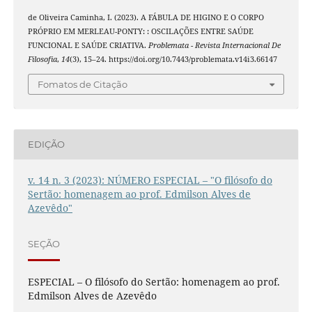
de Oliveira Caminha, I. (2023). A FÁBULA DE HIGINO E O CORPO
PRÓPRIO EM MERLEAU-PONTY: : OSCILAÇÕES ENTRE SAÚDE
FUNCIONAL E SAÚDE CRIATIVA.
Problemata - Revista Internacional De
Filosofia
,
14
(3), 15–24. https://doi.org/10.7443/problemata.v14i3.66147
Fomatos de Citação
EDIÇÃO
v. 14 n. 3 (2023): NÚMERO ESPECIAL – "O filósofo do
Sertão: homenagem ao prof. Edmilson Alves de
Azevêdo"
SEÇÃO
ESPECIAL – O filósofo do Sertão: homenagem ao prof.
Edmilson Alves de Azevêdo