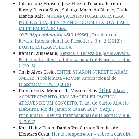
Gilvan Luiz Hansen, José Eliezer Teixeira Pereira,
Rosely Dias da Silva, Solange Machado Blanco, Tânia
Marcia Kale,
MUDANÇA ESTRUTURAL DA ESFERA
PÚBLICA: CINQUENTA ANOS DE UM TEXTO ATUAL E
MULTIFACETADO
[doi:
10.7443/problemata.v3i2.14956]
,
Problemata -
Revista Internacional de Filosofia: v. 3 n. 2 (2012):
DOSSIÊ ESFERA PÚBLICA
Itamar Luís Gelain,
Réplica a Tereza de Jesús Zavalía
,
Problemata - Revista Internacional de Filosofia: v. 4 n.
2 (2013)
Thais Alves Costa,
ENTRE SHARON STREET E ADAM
SMITH:
,
Problemata - Revista Internacional de
Filosofia: v. 10 n. 5 (2019)
Danilo Souza Mendes de Vasconcellos,
ŽIŽEK, Slavoj.
ACONTECIMENTO: UMA VIAGEM FILOSÓFICA
ATRAVÉS DE UM CONCEITO. Trad. de Carlos Alberto
Medeiros. Rio de Janeiro: Zahar, 2017. 192p.
,
Problemata - Revista Internacional de Filosofia: v. 8 n.
3 (2017)
Karl-Heinz Efken, Danilo Vaz-Curado Ribeiro de
Menezes Costa,
Homo compensator – sobre a carreira