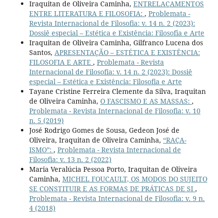
Iraquitan de Oliveira Caminha,
ENTRELAÇAMENTOS
ENTRE LITERATURA E FILOSOFIA:
,
Problemata -
Revista Internacional de Filosofia: v. 14 n. 2 (2023):
Dossiê especial – Estética e Existência: Filosofia e Arte
Iraquitan de Oliveira Caminha, Gilfranco Lucena dos
Santos,
APRESENTAÇÃO – ESTÉTICA E EXISTÊNCIA:
FILOSOFIA E ARTE
,
Problemata - Revista
Internacional de Filosofia: v. 14 n. 2 (2023): Dossiê
especial – Estética e Existência: Filosofia e Arte
Tayane Cristine Ferreira Clemente da Silva, Iraquitan
de Oliveira Caminha,
O FASCISMO E AS MASSAS:
,
Problemata - Revista Internacional de Filosofia: v. 10
n. 5 (2019)
José Rodrigo Gomes de Sousa, Gedeon José de
Oliveira, Iraquitan de Oliveira Caminha,
“RAÇA-
ISMO”:
,
Problemata - Revista Internacional de
Filosofia: v. 13 n. 2 (2022)
Maria Veralúcia Pessoa Porto, Iraquitan de Oliveira
Caminha,
MICHEL FOUCAULT, OS MODOS DO SUJEITO
SE CONSTITUIR E AS FORMAS DE PRÁTICAS DE SI
,
Problemata - Revista Internacional de Filosofia: v. 9 n.
4 (2018)