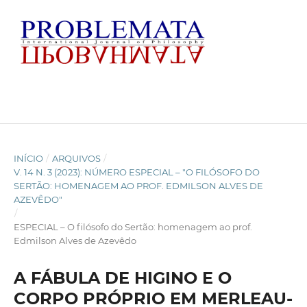
INÍCIO
/
ARQUIVOS
/
V. 14 N. 3 (2023): NÚMERO ESPECIAL – "O FILÓSOFO DO
SERTÃO: HOMENAGEM AO PROF. EDMILSON ALVES DE
AZEVÊDO"
/
ESPECIAL – O filósofo do Sertão: homenagem ao prof.
Edmilson Alves de Azevêdo
A FÁBULA DE HIGINO E O
CORPO PRÓPRIO EM MERLEAU-