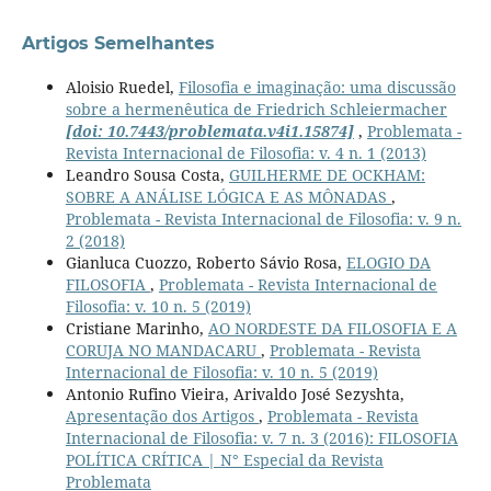
Artigos Semelhantes
Aloisio Ruedel,
Filosofia e imaginação: uma discussão
sobre a hermenêutica de Friedrich Schleiermacher
[doi: 10.7443/problemata.v4i1.15874]
,
Problemata -
Revista Internacional de Filosofia: v. 4 n. 1 (2013)
Leandro Sousa Costa,
GUILHERME DE OCKHAM:
SOBRE A ANÁLISE LÓGICA E AS MÔNADAS
,
Problemata - Revista Internacional de Filosofia: v. 9 n.
2 (2018)
Gianluca Cuozzo, Roberto Sávio Rosa,
ELOGIO DA
FILOSOFIA
,
Problemata - Revista Internacional de
Filosofia: v. 10 n. 5 (2019)
Cristiane Marinho,
AO NORDESTE DA FILOSOFIA E A
CORUJA NO MANDACARU
,
Problemata - Revista
Internacional de Filosofia: v. 10 n. 5 (2019)
Antonio Rufino Vieira, Arivaldo José Sezyshta,
Apresentação dos Artigos
,
Problemata - Revista
Internacional de Filosofia: v. 7 n. 3 (2016): FILOSOFIA
POLÍTICA CRÍTICA | N° Especial da Revista
Problemata