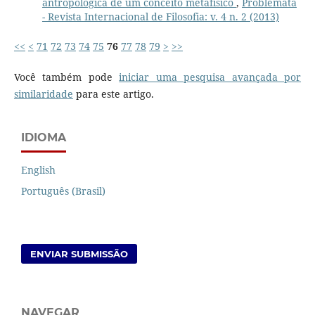
antropológica de um conceito metafísico
,
Problemata
- Revista Internacional de Filosofia: v. 4 n. 2 (2013)
<<
<
71
72
73
74
75
76
77
78
79
>
>>
Você também pode
iniciar uma pesquisa avançada por
similaridade
para este artigo.
IDIOMA
English
Português (Brasil)
ENVIAR SUBMISSÃO
NAVEGAR