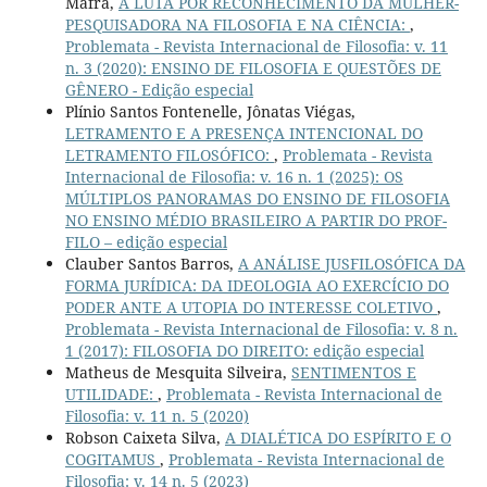
Mafra,
A LUTA POR RECONHECIMENTO DA MULHER-
PESQUISADORA NA FILOSOFIA E NA CIÊNCIA:
,
Problemata - Revista Internacional de Filosofia: v. 11
n. 3 (2020): ENSINO DE FILOSOFIA E QUESTÕES DE
GÊNERO - Edição especial
Plínio Santos Fontenelle, Jônatas Viégas,
LETRAMENTO E A PRESENÇA INTENCIONAL DO
LETRAMENTO FILOSÓFICO:
,
Problemata - Revista
Internacional de Filosofia: v. 16 n. 1 (2025): OS
MÚLTIPLOS PANORAMAS DO ENSINO DE FILOSOFIA
NO ENSINO MÉDIO BRASILEIRO A PARTIR DO PROF-
FILO – edição especial
Clauber Santos Barros,
A ANÁLISE JUSFILOSÓFICA DA
FORMA JURÍDICA: DA IDEOLOGIA AO EXERCÍCIO DO
PODER ANTE A UTOPIA DO INTERESSE COLETIVO
,
Problemata - Revista Internacional de Filosofia: v. 8 n.
1 (2017): FILOSOFIA DO DIREITO: edição especial
Matheus de Mesquita Silveira,
SENTIMENTOS E
UTILIDADE:
,
Problemata - Revista Internacional de
Filosofia: v. 11 n. 5 (2020)
Robson Caixeta Silva,
A DIALÉTICA DO ESPÍRITO E O
COGITAMUS
,
Problemata - Revista Internacional de
Filosofia: v. 14 n. 5 (2023)