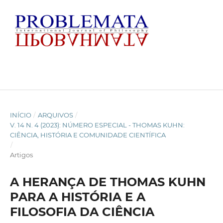
INÍCIO
/
ARQUIVOS
/
V. 14 N. 4 (2023): NÚMERO ESPECIAL - THOMAS KUHN:
CIÊNCIA, HISTÓRIA E COMUNIDADE CIENTÍFICA
/
Artigos
A HERANÇA DE THOMAS KUHN
PARA A HISTÓRIA E A
FILOSOFIA DA CIÊNCIA