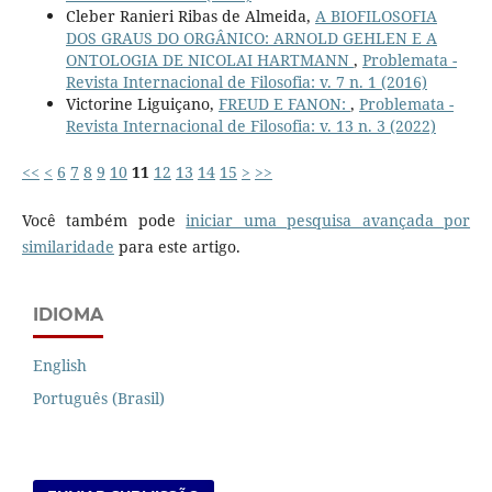
Cleber Ranieri Ribas de Almeida,
A BIOFILOSOFIA
DOS GRAUS DO ORGÂNICO: ARNOLD GEHLEN E A
ONTOLOGIA DE NICOLAI HARTMANN
,
Problemata -
Revista Internacional de Filosofia: v. 7 n. 1 (2016)
Victorine Liguiçano,
FREUD E FANON:
,
Problemata -
Revista Internacional de Filosofia: v. 13 n. 3 (2022)
<<
<
6
7
8
9
10
11
12
13
14
15
>
>>
Você também pode
iniciar uma pesquisa avançada por
similaridade
para este artigo.
IDIOMA
English
Português (Brasil)