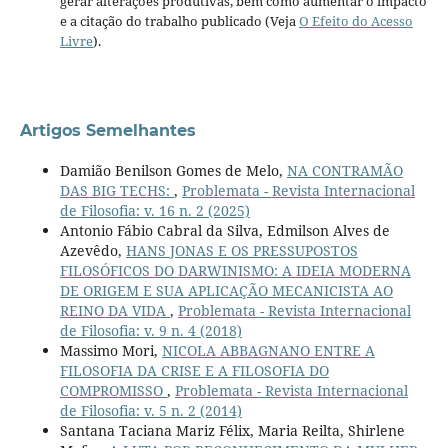
gerar alterações produtivas, bem como aumentar o impacto
e a citação do trabalho publicado (Veja
O Efeito do Acesso
Livre
).
Artigos Semelhantes
Damião Benilson Gomes de Melo,
NA CONTRAMÃO
DAS BIG TECHS:
,
Problemata - Revista Internacional
de Filosofia: v. 16 n. 2 (2025)
Antonio Fábio Cabral da Silva, Edmilson Alves de
Azevêdo,
HANS JONAS E OS PRESSUPOSTOS
FILOSÓFICOS DO DARWINISMO: A IDEIA MODERNA
DE ORIGEM E SUA APLICAÇÃO MECANICISTA AO
REINO DA VIDA
,
Problemata - Revista Internacional
de Filosofia: v. 9 n. 4 (2018)
Massimo Mori,
NICOLA ABBAGNANO ENTRE A
FILOSOFIA DA CRISE E A FILOSOFIA DO
COMPROMISSO
,
Problemata - Revista Internacional
de Filosofia: v. 5 n. 2 (2014)
Santana Taciana Mariz Félix, Maria Reilta, Shirlene